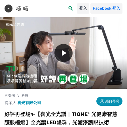
search
登入
Facebook 登入
play_arrow
再登場
\
科技
經典再現
提案人
喜光有限公司
好評再登場✨【喜光全光譜｜TIONE⁺ 光健康智慧
護眼檯燈】全光譜LED燈珠，光濾淨護眼技術