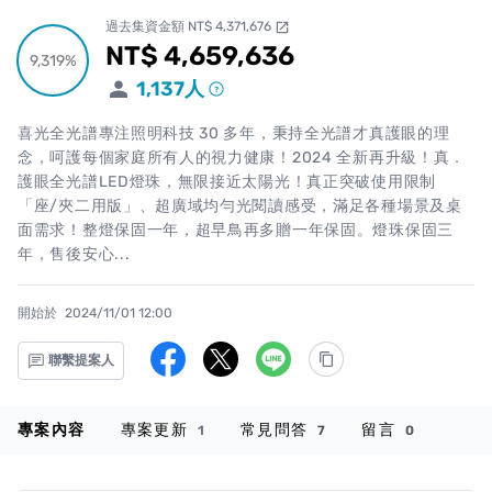
過去集資金額 NT$ 4,371,676
open_in_new
NT$ 4,659,636
累計集資金額
9,319%
9,319%
1,137
人
喜光全光譜專注照明科技 30 多年，秉持全光譜才真護眼的理
念，呵護每個家庭所有人的視力健康！2024 全新再升級！真．
護眼全光譜LED燈珠，無限接近太陽光！真正突破使用限制
「座/夾二用版」、超廣域均勻光閱讀感受，滿足各種場景及桌
面需求！整燈保固一年，超早鳥再多贈一年保固。燈珠保固三
年，售後安心...
開始於
2024/11/01 12:00
聯繫提案人
專案內容
專案更新
常見問答
留言
1
7
0