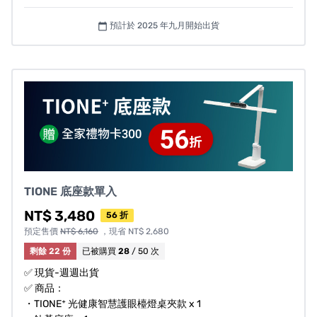
預計於 2025 年九月開始出貨
calendar_today
TIONE 底座款單入
風險與挑戰
NT$ 3,480
56 折
預定售價
NT$ 6,160
，現省 NT$ 2,680
募資預購計畫有眾多變數，我們會盡最大努力，確保募資
剩餘 22 份
已被購買
28
/ 50 次
過程及時程的執行。如遇不可控之因素（國內外物流運輸
✅ 現貨-週週出貨
延遲、國內外節假日、天氣與人為等不可預期的之變
✅ 商品：
數），我們會第一時間通知您最新的備貨狀態與到貨日
・TIONE⁺ 光健康智慧護眼檯燈桌夾款 x 1