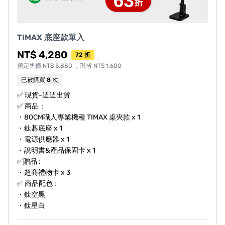
TIMAX 底座款單入
NT$ 4,280
72 折
預定售價
NT$ 5,880
，現省 NT$ 1,600
已被購買
8
次
✅ 現貨-週週出貨
✅ 商品：
・80CM職人專業機種 TIMAX 桌夾款 x 1
・鈦碁底座 x 1
・電源供應器 x 1
・說明書&產品保固卡 x 1
✅贈品 :
・超商禮物卡 x 3
✅ 商品配色 :
・鈦空黑
・鈦星白