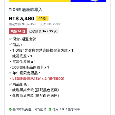
TIONE 底座款單入
NT$ 3,480
56 折
預定售價
NT$ 6,160
，現省 NT$ 2,680
剩餘 14 份
已被購買
16
/ 30 次
✅ 現貨-週週出貨
✅ 商品：
・TIONE⁺ 光健康智慧護眼檯燈桌夾款 x 1
・鈦碁底座 x 1
・電源供應器 x 1
・說明書&產品保固卡 x 1
✅ 年中慶限定贈品：
・LED護眼燈泡13W x 2 (價值500)
✅ 商品配色 :
・鈦珈黑桌夾款 (搭配黑色底座)
・鈦珈白桌夾款 (搭配白色底座)
臺灣本島免運、可寄離島
信用卡享 3 期零利率