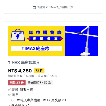
預計於 2025 年九月開始出貨
calendar_today
TIMAX 底座款單入
NT$ 4,280
72 折
預定售價
NT$ 5,880
，現省 NT$ 1,600
剩餘 23 份
已被購買
7
/ 30 次
✅ 現貨-週週出貨
✅ 商品：
・80CM職人專業機種 TIMAX 桌夾款 x 1
・鈦碁底座 x 1