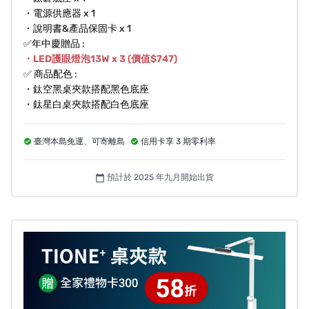
・電源供應器 x 1
・說明書&產品保固卡 x 1
✅年中慶贈品 :
・LED護眼燈泡13W x 3 (價值$747)
✅ 商品配色 :
・鈦空黑桌夾款搭配黑色底座
・鈦星白桌夾款搭配白色底座
臺灣本島免運、可寄離島
信用卡享 3 期零利率
預計於 2025 年九月開始出貨
calendar_today