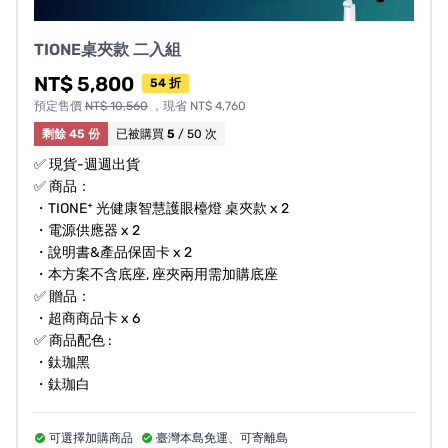
等），如有遺失、毀損或缺件，將依照損毀程度收取整新
TIONE桌夾款 二入組
費用，並視情況可能影響退貨權益。
相關問題請洽客服信箱
service@sylstar.com.tw
聯繫，並
NT$ 5,800
54 折
附上原訂購人購買證明（訂購編號、訂購人姓名、電
預定售價
NT$ 10,560
，現省 NT$ 4,760
話）。
剩餘 45 份
已被購買
5
/ 50 次
✅ 現貨-週週出貨
✅ 商品：
客服聯絡方式
・TIONE⁺ 光健康智慧護眼檯燈 桌夾款 x 2
・電源供應器 x 2
喜光全光譜
・說明書&產品保固卡 x 2
客服信箱：
service@sylstar.com.tw
・本方案不含底座, 座夾兩用需加購底座
官方LINE帳號：@sylstarled
✅ 贈品：
・超商商品卡 x 6
官網 :
https://www.sylstarled.com.tw/
✅ 商品配色 :
FB 粉絲專頁 :
https://www.facebook.com/sylstarled
・鈦珈黑
IG :
https://www.instagram.com/sylstarled/
・鈦珈白
YT頻道 :
https://www.youtube.com/@sylstarled9960
公司電話：02-22901600
可選擇加購商品
臺灣本島免運、可寄離島