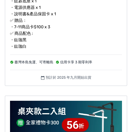
期。
・鈦碁底座 x 1
・電源供應器 x 1
當您贊助此計畫即同意承擔此風險，並接受可能延遲替換
・說明書&產品保固卡 x 1
之變因，若無法接受可能延遲重組，請在計劃期間透過贊
✅ 贈品：
助細節頁面的「取消贊助並退款」按鈕來申請取消贊助；
・7-11商品卡$100 x 3
募資結束後請來信喜光客服中心
✅ 商品配色 :
・鈦珈黑
service@sylstar.com.tw
，取消您的贊助。
・鈦珈白
專案可能遇到各種不可控因素，若遇突發狀況，將通知贊
臺灣本島免運、可寄離島
信用卡享 3 期零利率
助者最新狀況。當您贊助此計畫即同意承擔此風險，並接
受可能延遲出貨之變因。
預計於 2025 年九月開始出貨
calendar_today
退換貨規則
依《消費者保護法》規定，商品簽收翌日起為七天之鑑賞
期，期間申請退購無須負擔運費，欲退購者請於七日內提
出，逾期恕不受理。
請注意猶豫期並非試用期，退回商品必須是全新狀態且包
裝完整（含商品本體、配件、贈品、說明書、內外包裝