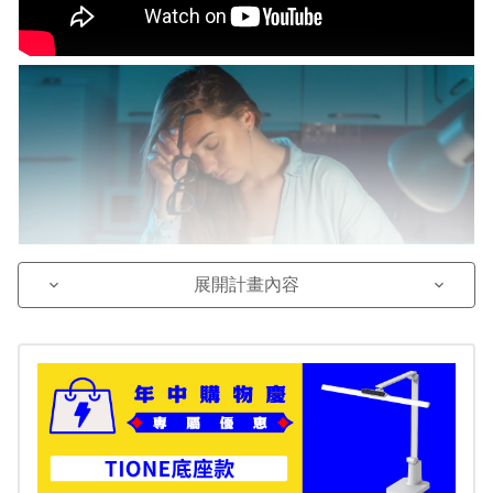
展開計畫內容
keyboard_arrow_down
keyboard_arrow_down