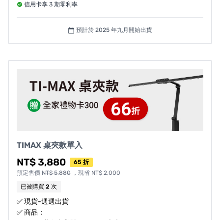
信用卡享 3 期零利率
服務時間： 周一至周五：9:00～12:00 13:00～18:00
預計於 2025 年九月開始出貨
calendar_today
營業人登記資訊
營業人名稱：喜光有限公司
統一編號：52651735
BSMI 登錄字號：R3B954
TIMAX 桌夾款單入
對計畫還有其他疑問嗎？請見
常見問答
。
NT$ 3,880
65 折
認為此專案有違規或不適合嘖嘖使用者的地方嗎？請
預定售價
NT$ 5,880
，現省 NT$ 2,000
填寫表單
協助我們檢查。
已被購買
2
次
✅ 現貨-週週出貨
✅ 商品：