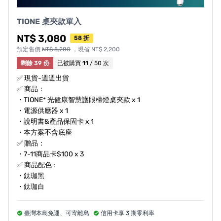
TIONE 桌夾款單入
NT$ 3,080
58 折
預定售價
NT$ 5,280
，現省 NT$ 2,200
剩餘 39 份
已被購買
11
/ 50 次
✅ 現貨-週週出貨
✅ 商品：
・TIONE⁺ 光健康智慧護眼檯燈桌夾款 x 1
・電源供應器 x 1
・說明書&產品保固卡 x 1
・本方案不含底座
✅ 贈品：
・7-11商品卡$100 x 3
✅ 商品配色 :
・鈦珈黑
・鈦珈白
臺灣本島免運、可寄離島
信用卡享 3 期零利率