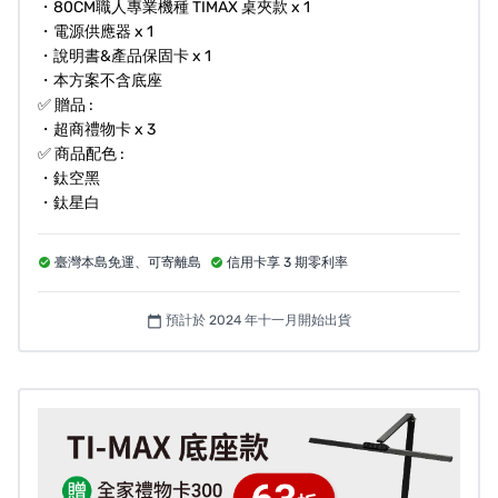
・80CM職人專業機種 TIMAX 桌夾款 x 1
・電源供應器 x 1
・說明書&產品保固卡 x 1
・本方案不含底座
✅ 贈品 :
・超商禮物卡 x 3
✅ 商品配色 :
・鈦空黑
・鈦星白
臺灣本島免運、可寄離島
信用卡享 3 期零利率
預計於 2024 年十一月開始出貨
calendar_today