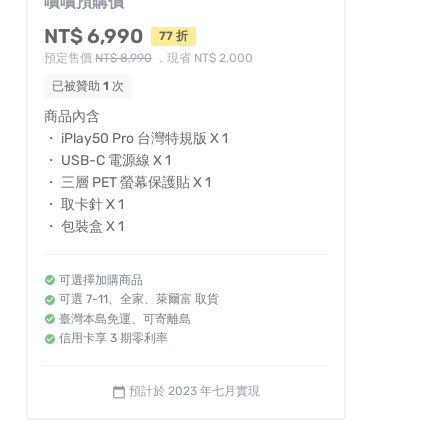
嘖嘖預購價
NT$ 6,990
77 折
預定售價
NT$ 8,990
，現省 NT$ 2,000
已被贊助
1
次
商品內含
・ iPlay50 Pro 台灣特規版 X 1
・ USB-C 電源線 X 1
・ 三層 PET 螢幕保護貼 X 1
・ 取卡針 X 1
・ 包裝盒 X 1
可選擇加購商品
可選 7-11、全家、萊爾富 取貨
臺灣本島免運、可寄離島
信用卡享 3 期零利率
預計於 2023 年七月實現
calendar_today