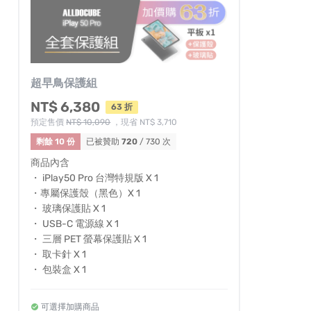
超早鳥保護組
NT$ 6,380
63 折
預定售價
NT$ 10,090
，現省 NT$ 3,710
剩餘 10 份
已被贊助
720
/ 730 次
商品內含
・ iPlay50 Pro 台灣特規版 X 1
・專屬保護殼（黑色）X 1
・ 玻璃保護貼 X 1
・ USB-C 電源線 X 1
・ 三層 PET 螢幕保護貼 X 1
・ 取卡針 X 1
・ 包裝盒 X 1
可選擇加購商品