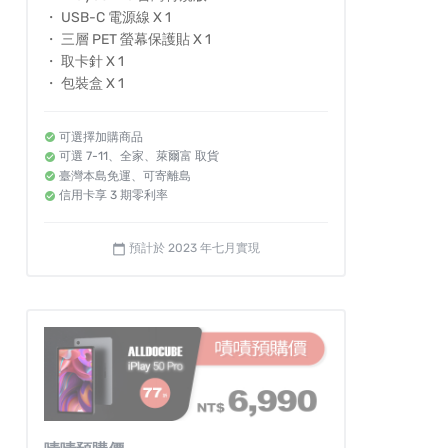
・ USB-C 電源線 X 1
・ 三層 PET 螢幕保護貼 X 1
・ 取卡針 X 1
・ 包裝盒 X 1
可選擇加購商品
可選 7-11、全家、萊爾富 取貨
臺灣本島免運、可寄離島
信用卡享 3 期零利率
預計於 2023 年七月實現
calendar_today