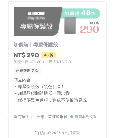
加價購｜專屬保護殼
NT$ 290
48 折
預定售價
NT$ 600
，現省 NT$ 310
已被贊助
7
次
商品內含
・專屬保護殼（黑色） X 1
・加購品項將隨機器一同出貨
・僅提供黑色選項，造成不便敬請見諒
可選 7-11、全家、萊爾富 取貨
臺灣本島免運
預計於 2023 年七月實現
calendar_today