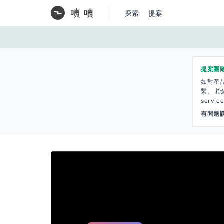
探索
提案
提案團
如對產
繫。 粉絲
servic
有問題請