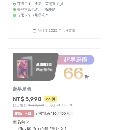
可選 7-11、全家、萊爾富 取貨
臺灣本島免運、可寄離島
信用卡享 3 期零利率
預計於 2023 年七月實現
calendar_today
超早鳥價
NT$ 5,990
66 折
預定售價
NT$ 8,990
，現省 NT$ 3,000
剩餘 14 份
已被贊助
116
/ 130 次
商品內含
・ iPlay50 Pro 台灣特規版 X 1