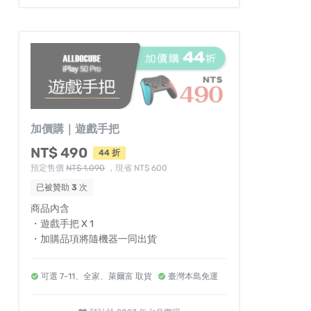
加價購｜遊戲手把
NT$ 490
44 折
預定售價
NT$ 1,090
，現省 NT$ 600
已被贊助
3
次
商品內含
・遊戲手把 X 1
・加購品項將隨機器一同出貨
可選 7-11、全家、萊爾富 取貨
臺灣本島免運