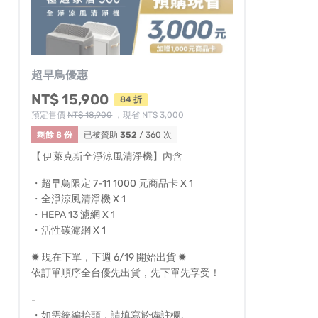
超早鳥優惠
NT$ 15,900
84 折
預定售價
NT$ 18,900
，現省 NT$ 3,000
剩餘 8 份
已被贊助
352
/ 360 次
【 伊萊克斯全淨涼風清淨機】內含
・超早鳥限定 7-11 1000 元商品卡 X 1
・全淨涼風清淨機 X 1
・HEPA 13 濾網 X 1
・活性碳濾網 X 1
✹ 現在下單，下週 6/19 開始出貨 ✹
依訂單順序全台優先出貨，先下單先享受！
-
・如需統編抬頭，請填寫於備註欄。