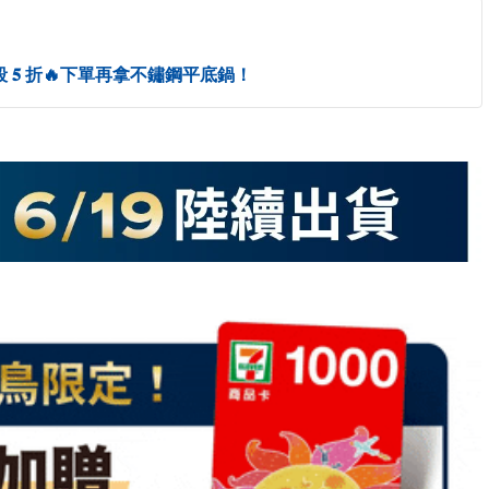
𝟓 折🔥下單再拿不鏽鋼平底鍋！