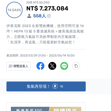
目標 NT$ 50,000
NT$ 7,273,084
累計集資金額
14,546%
14,546%
558
人
伊萊克斯 2023 全新雙效機種，使用空間可達 16
坪！HEPA 13 級 5 重過濾系統＋媲美風扇送風能
力，立體風力氣旋可高效帶動室內空氣循環，
「先清淨，再送風」只留最新鮮空氣給您！
募資期間
2023/03/29 21:00 – 2023/06/14 10:00
聯繫提案人
集氣再登場！
10