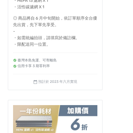
・HEPA 13 濾網 X 1
・活性碳濾網 X 1
◎ 商品將自 6 月中旬開始，依訂單順序全台優
先出貨，先下單先享受。
-
・如需統編抬頭，請填寫於備註欄。
・限配送同一位置。
臺灣本島免運、可寄離島
信用卡享 3 期零利率
預計於 2023 年六月實現
calendar_today