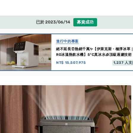
已於 2023/06/14
募資成功
進行中的專案
絕不延長⏰熱銷千萬✨【伊萊克斯・極淨冰萃
RO冰溫熱飲水機】5°C真冰水🧊頂級過濾技術
NT$ 15,507,975
1,237
人支