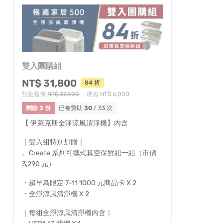
雙入團購組
NT$ 31,800
84 折
預定售價
NT$ 37,800
，現省 NT$ 6,000
剩餘 3 份
已被贊助
30
/ 33 次
【 伊萊克斯全淨涼風清淨機】內含
｜雙入組特別加贈｜
。Create 系列可攜式真空保鮮組一組（市價
3,290 元）
・超早鳥限定 7-11 1000 元商品卡 X 2
・全淨涼風清淨機 X 2
｜每組全淨涼風清淨機內含｜