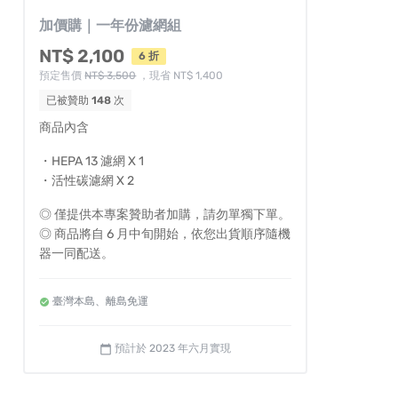
加價購｜一年份濾網組
NT$ 2,100
6 折
預定售價
NT$ 3,500
，現省 NT$ 1,400
已被贊助
148
次
商品內含
・HEPA 13 濾網 X 1
・活性碳濾網 X 2
◎ 僅提供本專案贊助者加購，請勿單獨下單。
◎ 商品將自 6 月中旬開始，依您出貨順序隨機
器一同配送。
臺灣本島、離島免運
預計於 2023 年六月實現
calendar_today