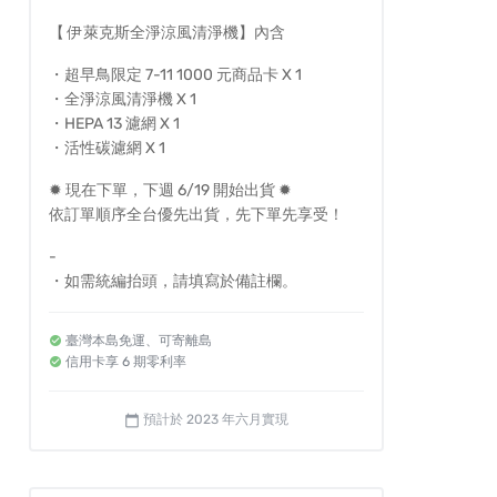
【 伊萊克斯全淨涼風清淨機】內含
・超早鳥限定 7-11 1000 元商品卡 X 1
・全淨涼風清淨機 X 1
・HEPA 13 濾網 X 1
・活性碳濾網 X 1
✹ 現在下單，下週 6/19 開始出貨 ✹
依訂單順序全台優先出貨，先下單先享受！
-
・如需統編抬頭，請填寫於備註欄。
臺灣本島免運、可寄離島
信用卡享 6 期零利率
預計於 2023 年六月實現
calendar_today