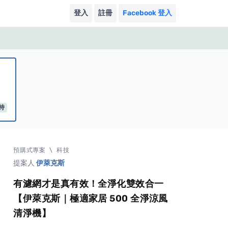
登入
註冊
Facebook 登入
｜
持
預購式專案
\
科技
提案人
伊萊克斯
有濾網才是真有效！全淨化雙效合一
【伊萊克斯｜極適家居 500 全淨涼風
清淨機】