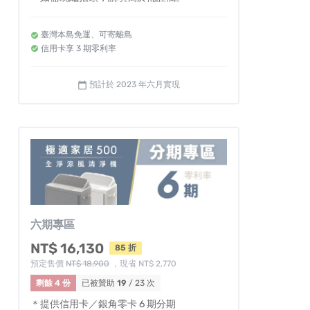
臺灣本島免運、可寄離島
信用卡享 3 期零利率
預計於 2023 年六月實現
calendar_today
六期專區
NT$ 16,130
85 折
預定售價
NT$ 18,900
，現省 NT$ 2,770
剩餘 4 份
已被贊助
19
/ 23 次
＊提供信用卡／銀角零卡 6 期分期