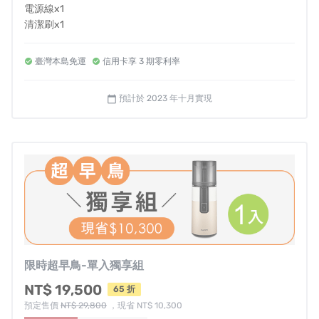
電源線x1
清潔刷x1
健康食譜及操作手冊x1
---------------
臺灣本島免運
信用卡享 3 期零利率
✤溫馨小提醒 :
*如需打統編，備註欄請填抬頭及統編
預計於 2023 年十月實現
calendar_today
*若有台灣離島寄送需求請先私訊我們詢問，酌收運費
限時超早鳥-單入獨享組
NT$ 19,500
65 折
預定售價
NT$ 29,800
，現省 NT$ 10,300