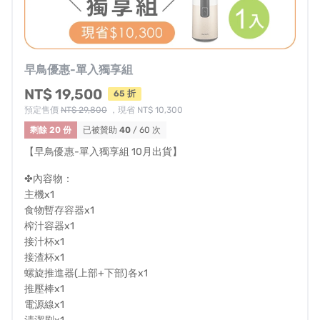
⚠你喝過會卡喉嚨又難吞嚥的西芹汁嗎？
趕快丟掉那些糟糕的印象！
HUROM全新升級H-420
早鳥優惠-單入獨享組
出汁量提升！降噪提升！
NT$ 19,500
65 折
能夠喝到更豐富的西芹精華
預定售價
NT$ 29,800
，現省 NT$ 10,300
攪打過程低分貝運作
剩餘 20 份
已被贊助
40
/ 60 次
完全不擔心打擾到家人或鄰居喔！
【早鳥優惠-單入獨享組 10月出貨】
✤內容物：
主機x1
食物暫存容器x1
榨汁容器x1
接汁杯x1
接渣杯x1
螺旋推進器(上部+下部)各x1
推壓棒x1
電源線x1