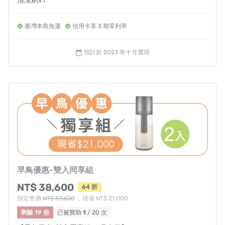
清潔刷x1
健康食譜及操作手冊x1
---------------
臺灣本島免運
信用卡享 3 期零利率
✤溫馨小提醒 :
*如需打統編，備註欄請填抬頭及統編
預計於 2023 年十月實現
calendar_today
*若有台灣離島寄送需求請先私訊我們詢問，酌收運費
繼
李英愛
代言第一代後
好評不斷！
H-420全新升級up
⬆⬆
韓國上市一小時銷售一空
就連tvN"
瑞鎮家
"綜藝節目都指定專用
眾多網紅愛用推薦～
早鳥優惠-雙入同享組
NT$ 38,600
64 折
預定售價
NT$ 59,600
，現省 NT$ 21,000
剩餘 19 份
已被贊助
1
/ 20 次