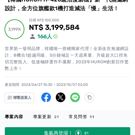
設計，全方位旗艦款1機打造減法「慢」生活！
目標 NT$ 100,000
NT$ 3,199,584
累計集資金額
3,199%
3,199%
166
人
世界第一發明品牌，韓國唯一授權獨家代理！全新改良無濾網設
計、8機合1超越同級、5分鐘補足一天蔬果量、升級超大口徑免
切完整投入、低速極靜運作不擾鄰，2023年HUROM創新巨作驚
艷上市！
募資期間
2023/06/27 10:30 – 2023/10/07 02:00
聯繫提案人
專案內容
專案更新
常見問答
21
11
集氣再登場！
81