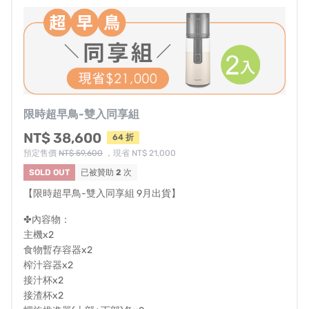
限時超早鳥-雙入同享組
NT$ 38,600
64 折
預定售價
NT$ 59,600
，現省 NT$ 21,000
SOLD OUT
已被贊助
2
次
【限時超早鳥-雙入同享組 9月出貨】
✤內容物：
主機x2
食物暫存容器x2
榨汁容器x2
接汁杯x2
接渣杯x2