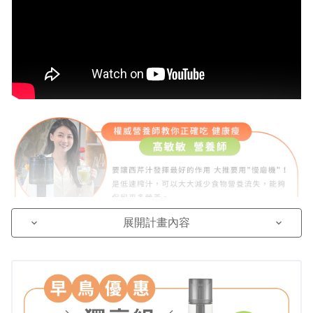
展開計畫內容
keyboard_arrow_down
keyboard_arrow_down
⚠你喝過會卡喉嚨的西芹汁嗎？