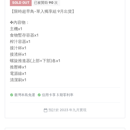
SOLD OUT
已被贊助
90
次
【限時超早鳥-單入獨享組 9月出貨】
✤內容物：
主機x1
食物暫存容器x1
榨汁容器x1
接汁杯x1
接渣杯x1
螺旋推進器(上部+下部)各x1
推壓棒x1
電源線x1
清潔刷x1
健康食譜及操作手冊x1
---------------
臺灣本島免運
信用卡享 3 期零利率
✤溫馨小提醒 :
*如需打統編，備註欄請填抬頭及統編
預計於 2023 年九月實現
calendar_today
*若有台灣離島寄送需求請先私訊我們詢問，酌收運費