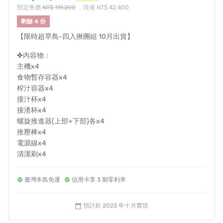
預定售價
NT$ 119,200
，現省 NT$ 42,400
剩餘 4 份
【限時超早鳥-四入揪團組 10月出貨】
✤內容物：
主機x4
食物暫存容器x4
榨汁容器x4
接汁杯x4
接渣杯x4
螺旋推進器(上部+下部)各x4
推壓棒x4
電源線x4
清潔刷x4
健康食譜及操作手冊x4
---------------
臺灣本島免運
信用卡享 3 期零利率
✤溫馨小提醒 :
*如需打統編，備註欄請填抬頭及統編
預計於 2023 年十月實現
calendar_today
*若有台灣離島寄送需求請先私訊我們詢問，酌收運費