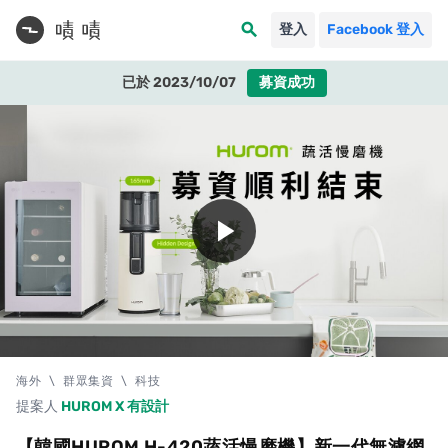
search
登入
Facebook 登入
已於 2023/10/07
募資成功
play_arrow
海外
\
群眾集資
\
科技
提案人
HUROM X 有設計
【韓國HUROM H-420蔬活慢磨機】新一代無濾網