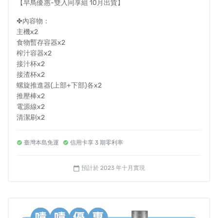
【早鳥優惠-雙入同享組 10月出貨】
✤內容物：
主機x2
食物暫存容器x2
榨汁容器x2
接汁杯x2
接渣杯x2
螺旋推進器(上部+下部)各x2
推壓棒x2
電源線x2
清潔刷x2
健康食譜及操作手冊x2
---------------
臺灣本島免運
信用卡享 3 期零利率
✤溫馨小提醒 :
*如需打統編，備註欄請填抬頭及統編
預計於 2023 年十月實現
calendar_today
*若有台灣離島寄送需求請先私訊我們詢問，酌收運費