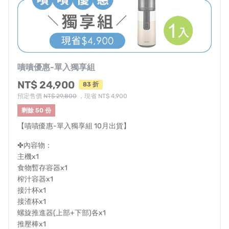
📣
升級比一比
📣
2023年 全新升級H-420
：
相較前幾代，H-420出汁量明顯提升20%、降噪提升15%、
嘖嘖優惠-單入獨享組
容量提升10%、空間提升10%，更貼心升級了出汁量條，一
NT$ 24,900
83 折
眼看出果汁量，轉速更是提升到90轉，準備全家人的營養
預定售價
NT$ 29,800
，現省 NT$ 4,900
果汁都沒問題！
剩餘 50 份
【嘖嘖優惠-單入獨享組 10月出貨】
2022年H300E：
相較H310A，H300E容量更大，更適合多成員的大家庭。
✤內容物：
主機x1
2022年H310A：
食物暫存容器x1
榨汁容器x1
適合小家庭、小資族，容量與空間相對輕巧簡約。
接汁杯x1
接渣杯x1
螺旋推進器(上部+下部)各x1
推壓棒x1