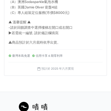
（A）澳洲Sodasparkle氣泡水機
以降低。
（B）英國Jamie Oliver 瓷盤4組
電梯部分，最低需求為電梯門寬度 80 公分、車
（C）專人組裝定位服務(市價$8000元)
廂深度 130 公分、車廂高度 240 公分以上；電
▲ 溫馨提醒 ▲
梯門寬度若加大到 120 公分，車廂深度可以降
-請於回饋調查中選擇樓梯左開口或右開口
低；電梯門寬度大於 190 公分且車廂深度 120
►若需統一編號. 請於備註欄填寫
公分以上，車廂高度可以降低到 230 公分以
⚠️商品預計於六月底時依序出貨。
下。
樓梯部分，最低需求為台階寬度 120 公分、平台
臺灣本島免運
信用卡享 6 期零利率
高度 240 公分、平台深度 120 公分，台階寬度
若加大平台高度可以降低。
預計於 2025 年六月實現
calendar_today
如經與客服專員討論確認「有可能無法搬運」，但消
費者決定讓師傅當場測試，其後狀況如下：
◎ 可搬運上樓，但因空間太小導致床組搬運時造成
電梯或樓梯擦傷或損壞將不予賠償。