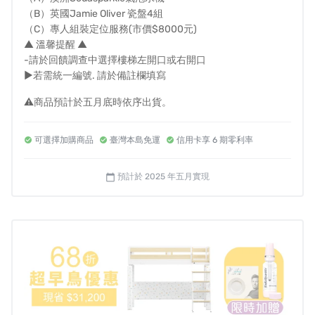
（B）英國Jamie Oliver 瓷盤4組
（C）專人組裝定位服務(市價$8000元)
▲ 溫馨提醒 ▲
-請於回饋調查中選擇樓梯左開口或右開口
►若需統一編號. 請於備註欄填寫
⚠️商品預計於五月底時依序出貨。
可選擇加購商品
臺灣本島免運
信用卡享 6 期零利率
預計於 2025 年五月實現
calendar_today