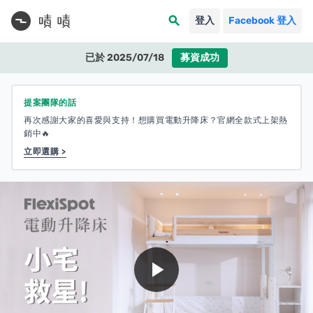
search
登入
Facebook 登入
已於 2025/07/18
募資成功
提案團隊的話
再次感謝大家的喜愛與支持！想購買電動升降床？官網全款式上架熱
銷中🔥
立即選購 >
play_arrow