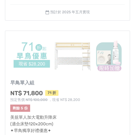
收費方式
預計於 2025 年五月實現
calendar_today
2F 以上（含 2F ）每層樓 500 元
搬運限制
：
由於此產品體積較大(分成四箱)，請於下單前確
認搬運路線（門、電梯、樓梯、矮梁柱等）尺寸
及狀況，並提供相關照片、影片給本公司。若因
未事先聯絡導致無法順利配送，衍生的費用
（如：退換貨來回運費、額外使用吊車的費用
早鳥單入組
等）需自行負擔。
NT$ 71,800
71 折
房間需留有給師父安裝床組的足夠空間及床組可
預定售價
NT$ 100,000
，現省 NT$ 28,200
插電的裝置（如需回收原先的舊床需額外收取費
剩餘 5 份
用）。
美規單人加大電動升降床
進出門口部分，最低需求寬度 80 公分、門口對
(適合床墊120x200cm)
接走道寬度 130 公分，門寬若加大走道寬度可
✦早鳥獨享好禮優惠✦