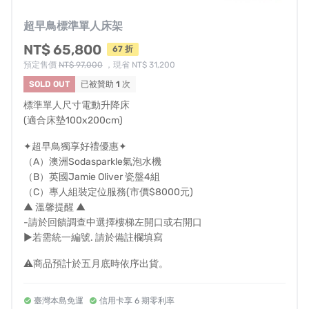
超早鳥標準單人床架
注意事項
NT$ 65,800
67 折
產品在拍攝過程中可能會有色差，請以最終收到
預定售價
NT$ 97,000
，現省 NT$ 31,200
的商品為準，歡迎至門市體驗後選購。
SOLD OUT
已被贊助
1
次
商品本身天然質地(色澤差異、木頭紋路等)，恕
標準單人尺寸電動升降床
無法退換貨。
(適合床墊100x200cm)
搬運現場若有特殊狀況，如：特殊地型限制、偏
✦超早鳥獨享好禮優惠✦
遠山區、特別角度等，請於下單時註明或先行來
（A）澳洲Sodasparkle氣泡水機
電，客服專員會協助您確認是否可以配送。如無
（B）英國Jamie Oliver 瓷盤4組
（C）專人組裝定位服務(市價$8000元)
法配送本公司將協助您辦理退換貨，敬請見諒。
▲ 溫馨提醒 ▲
如有延後出貨或其他需求，請於備註欄註明。
-請於回饋調查中選擇樓梯左開口或右開口
本次集資特別優惠台灣本島免運費，如遇無電梯
►若需統一編號. 請於備註欄填寫
或無法使用電梯運載時，將依照訂購款式及樓層
⚠️商品預計於五月底時依序出貨。
數收取樓層搬運費。
臺灣本島免運
信用卡享 6 期零利率