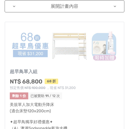
展開計畫內容
keyboard_arrow_down
keyboard_arrow_down
超早鳥單入組
NT$ 68,800
68 折
預定售價
NT$ 100,000
，現省 NT$ 31,200
剩餘 1 份
已被贊助
11
/ 12 次
美規單人加大電動升降床
(適合床墊120x200cm)
✦超早鳥獨享好禮優惠✦
（A）澳洲Sodasparkle氣泡水機