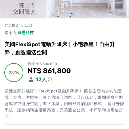
群眾集資
\
設計
提案人
綠恩科技
美國FlexiSpot電動升降床｜小宅救星！自由升
降，創造靈活空間
目標 NT$ 300,000
NT$ 861,800
累計集資金額
287%
287%
12
人
靈活空間的秘密：FlexiSpot電動升降床！ 將臥室變為多功能區
域：書房、遊戲室、健身房隨心切換；升起床架，瞬間變身小型
會客室或健身空間，降下床架，回歸舒適的睡眠模式。 智能升降
系統，讓收納和生活更高效，完美適合公寓、小戶型和多用途房
間。