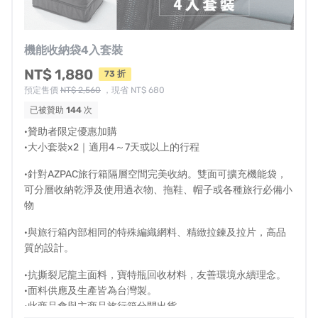
機能收納袋4入套裝
NT$ 1,880
73 折
預定售價
NT$ 2,560
，現省 NT$ 680
已被贊助
144
次
·贊助者限定優惠加購
·大小套裝x2｜適用4～7天或以上的行程
·針對AZPAC旅行箱隔層空間完美收納。雙面可擴充機能袋，
可分層收納乾淨及使用過衣物、拖鞋、帽子或各種旅行必備小
物
·與旅行箱內部相同的特殊編織網料、精緻拉鍊及拉片，高品
質的設計。
·抗撕裂尼龍主面料，寶特瓶回收材料，友善環境永續理念。
·面料供應及生產皆為台灣製。
隨著大家對旅遊需求提升，不願見市面充斥淘寶貼牌劣質
·此商品會與主商品旅行箱分開出貨
拋棄式行李箱，
決定整合行業內資源，將業內一線頂規材