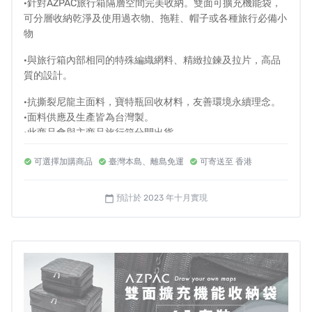
·針對AZPAC旅行箱隔層空間完美收納。雙面可擴充機能袋，
可分層收納乾淨及使用過衣物、拖鞋、帽子或各種旅行必備小
我們是來自台灣的AZPAC團隊
。
從事箱包生產及旅行箱品
物
牌代理已有30餘年經驗，對材料供應鏈、製造流程等都非
·與旅行箱內部相同的特殊編織網料、精緻拉鍊及拉片，高品
常熟悉；創辦人多年來更是頻繁長途飛行的商務常客，深
質的設計。
知可靠的旅行箱對使用者的重要。
·抗撕裂尼龍主面料，寶特瓶回收材料，友善環境永續理念。
·面料供應及生產皆為台灣製。
·此商品會與主商品旅行箱分開出貨
·規格尺寸
可選擇加購商品
臺灣本島、離島免運
可寄送至 香港
小 26x19x8cm/擴充 26x19x14cm
大 38x26x10cm/擴充 38x26x18.5cm
預計於 2023 年十月實現
calendar_today