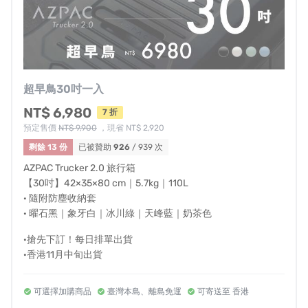
AZPAC
設計時考慮到每個角度的美觀、箱體線條的結構強
超早鳥30吋一入
度、與零配件的密合度、甚至不同季節生產時溫濕度影響
NT$ 6,980
7 折
的塑形等等。
預定售價
NT$ 9,900
，現省 NT$ 2,920
剩餘 13 份
已被贊助
926
/ 939 次
AZPAC Trucker 2.0 旅行箱
【30吋】42×35×80 cm｜5.7kg｜110L
· 隨附防塵收納套
· 曜石黑｜象牙白｜冰川綠｜天峰藍｜奶茶色
·搶先下訂！每日排單出貨
·香港11月中旬出貨
可選擇加購商品
臺灣本島、離島免運
可寄送至 香港