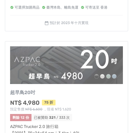
·規格尺寸
料、更嚴格的工藝標準，以內行人的角度打造超越價值的
可選擇加購商品
臺灣本島、離島免運
可寄送至 香港
小 26x19x8cm/擴充 26x19x14cm
AZPAC旅行箱。
可靠的陪伴人生中每個計畫、無所畏懼的
大 38x26x10cm/擴充 38x26x18.5cm
探索世界。
預計於 2023 年十月實現
calendar_today
超早鳥20吋
NT$ 4,980
75 折
預定售價
NT$ 6,600
，現省 NT$ 1,620
剩餘 12 份
已被贊助
321
/ 333 次
合理價格的高品質旅行箱
AZPAC Trucker 2.0 旅行箱