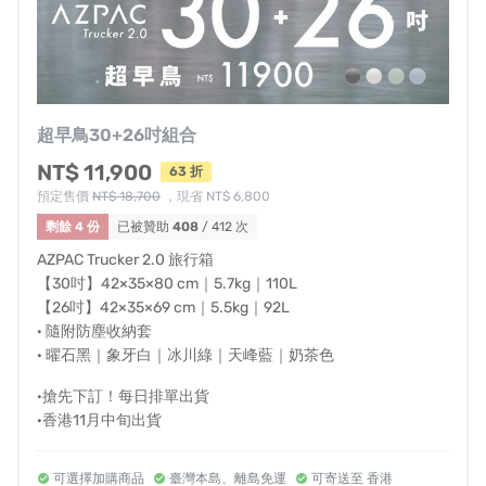
從外到內的細節毫無忽略！
全封閉式內裏採用高級桃絨
布，手感密實細緻，展開行李箱時不直接外露私人物品避
免尷尬。
嚴選的高織數抗撕裂的拉鍊織網口袋，物品收納
超早鳥30+26吋組合
清晰，
網料經久使用不鬆垮。
NT$ 11,900
63 折
預定售價
NT$ 18,700
，現省 NT$ 6,800
剩餘 4 份
已被贊助
408
/ 412 次
AZPAC Trucker 2.0 旅行箱
【30吋】42×35×80 cm｜5.7kg｜110L
【26吋】42×35×69 cm｜5.5kg｜92L
· 隨附防塵收納套
· 曜石黑｜象牙白｜冰川綠｜天峰藍｜奶茶色
·搶先下訂！每日排單出貨
·香港11月中旬出貨
可選擇加購商品
臺灣本島、離島免運
可寄送至 香港