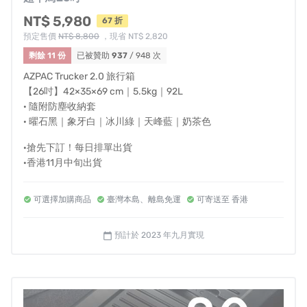
行箱。
NT$ 5,980
67 折
預定售價
NT$ 8,800
，現省 NT$ 2,820
剩餘 11 份
已被贊助
937
/ 948 次
AZPAC Trucker 2.0 旅行箱
【26吋】42×35×69 cm｜5.5kg｜92L
· 隨附防塵收納套
· 曜石黑｜象牙白｜冰川綠｜天峰藍｜奶茶色
·搶先下訂！每日排單出貨
·香港11月中旬出貨
可選擇加購商品
臺灣本島、離島免運
可寄送至 香港
預計於 2023 年九月實現
calendar_today