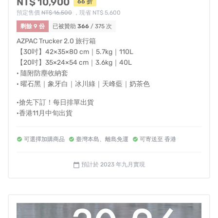
NT$ 10,900
66 折
預定售價
NT$ 16,500
，現省 NT$ 5,600
初代AZPAC Basic 經過幾個海外市場測試得到極佳反饋和
剩餘 9 份
已被贊助
366
/ 375 次
迴響，造成供不應求。
AZPAC 2.0決定回到台灣出發！
增
AZPAC Trucker 2.0 旅行箱
加日本拉桿煞車靜音輪系統
，
開發時一併將箱殼模具重新
【30吋】42×35×80 cm｜5.7kg｜110L
【20吋】35×24×54 cm｜3.6kg｜40L
打磨，讓其塑形與配件組裝更契合，整體結構強度提升、
· 隨附防塵收納套
霧面紋路色澤更優異耐磨。
· 曜石黑｜象牙白｜冰川綠｜天峰藍｜奶茶色
·搶先下訂！每日排單出貨
·香港11月中旬出貨
可選擇加購商品
臺灣本島、離島免運
可寄送至 香港
預計於 2023 年九月實現
calendar_today