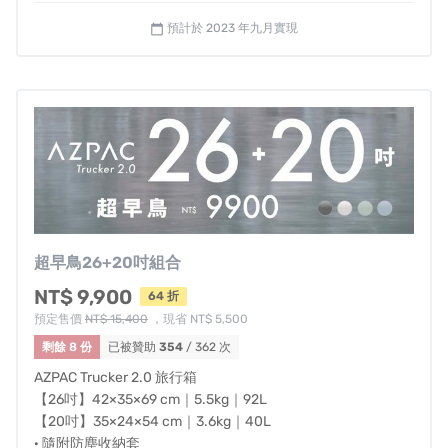
預計於 2023 年九月實現
calendar_today
超乎想像高成本模具、業內相挺的無數次打樣，
讓旅行箱
每個角度不止外觀完美、真實使用下的各種路面，都有極
佳平衡順滑感
，每個角度撞擊依然堅固完好！
超早鳥26+20吋組合
NT$ 9,900
64 折
預定售價
NT$ 15,400
，現省 NT$ 5,500
剩餘 8 份
已被贊助
354
/ 362 次
AZPAC Trucker 2.0 旅行箱
【26吋】42×35×69 cm｜5.5kg｜92L
【20吋】35×24×54 cm｜3.6kg｜40L
· 隨附防塵收納套