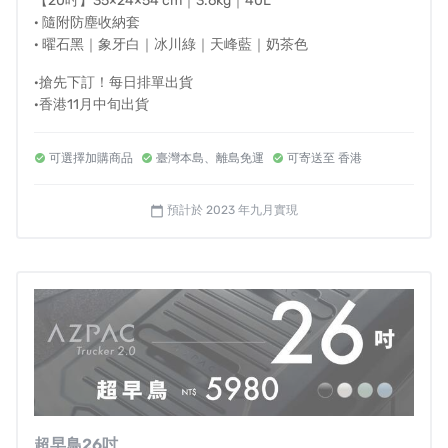
【20吋】35×24×54 cm｜3.6kg｜40L
儘管非常熟悉產業海內外的品牌操作方式，AZPAC的設計
· 隨附防塵收納套
和品質，很輕易就能包裝定位成高利潤品牌推出市場，
但
· 曜石黑｜象牙白｜冰川綠｜天峰藍｜奶茶色
我們還是決定維持AZPAC創立初心。
·搶先下訂！每日排單出貨
·香港11月中旬出貨
可選擇加購商品
臺灣本島、離島免運
可寄送至 香港
預計於 2023 年九月實現
calendar_today
不把過多費用投在品牌行銷而溢價，因為大家值得用
更合
超早鳥26吋
理的價格，就能買到好設計、高品質、完整售後服務的旅