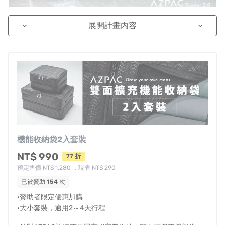
展開計畫內容
keyboard_arrow_down
keyboard_arrow_down
機能收納袋2入套裝
NT$ 990
77 折
預定售價
NT$ 1,280
，現省 NT$ 290
已被贊助
154
次
·贊助者限定優惠加購
·大小套裝，適用2～4天行程