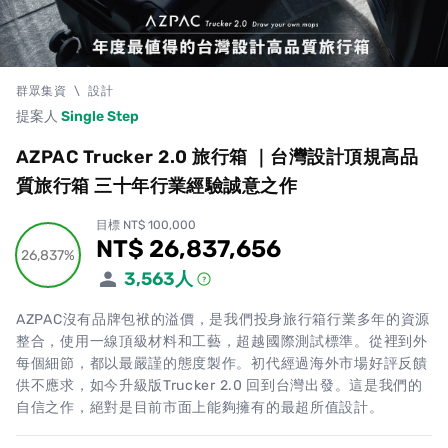
群眾集資
\
設計
提案人
Single Step
AZPAC Trucker 2.0 旅行箱 ｜台灣設計頂規高品
質旅行箱 三十年行業經驗誠意之作
目標 NT$ 100,000
NT$ 26,837,656
累計集資金額
26,837%
26,837%
3,563
人
AZPAC沒有品牌包袱的溢價，是我們投身旅行箱行業多年的資源
整合，使用一線頂級材料和工藝，超越國際測試標準。從裡到外
每個細節，都以最嚴謹的態度製作。初代經過海外市場好評反饋
供不應求，如今升級版Trucker 2.0 回到台灣出發。這是我們的
自信之作，絕對是目前市面上能夠擁有的最超所值設計。