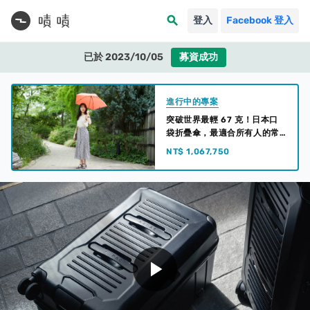
search
登入
Facebook 登入
已於 2023/10/05
募資成功
進行中的專案
突破世界最輕 67 克！日本口
袋折疊傘，最適合所有人的常
備口袋傘
NT$ 1,067,750
play_arrow