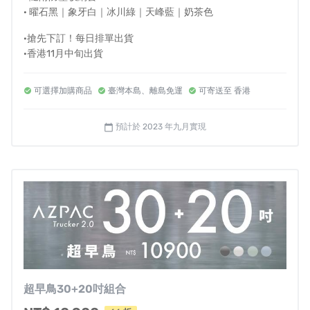
· 曜石黑｜象牙白｜冰川綠｜天峰藍｜奶茶色
可靠安心又優雅安靜的設計
·搶先下訂！每日排單出貨
外型簡約而耐看，沒有多餘的裝飾，融合圓潤的四角與中
·香港11月中旬出貨
間加強結構的線條，打造專屬AZPAC的風格。
堅固硬挺的
外觀，在激烈旅途讓你感到可靠安心；回到室內待在角落
可選擇加購商品
臺灣本島、離島免運
可寄送至 香港
恢復優雅存在的安靜設計。
預計於 2023 年九月實現
calendar_today
超早鳥30+20吋組合