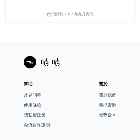
可持續性與品質
預計於 2023 年九月實現
calendar_today
考量製造過程會給環境帶來影響，我們的供應鏈每一個環
節都必須是
友善自然環境、採取環保材料與製程，保障員
工工作環境與福利。
幫助
關於
常見問答
關於我們
使用條款
商標資源
隱私權政策
獲獎殿堂
金流運作說明