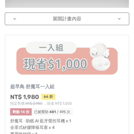
展開計畫內容
keyboard_arrow_down
keyboard_arrow_down
超早鳥 舒魔耳一入組
NT$ 1,980
66 折
預定售價
NT$ 2,980
，現省 NT$ 1,000
剩餘 14 份
已被贊助
481
/ 495 次
舒魔耳 ‧ 助眠 AI 藍牙聲控耳機 x 1
全罩式矽膠降噪耳塞 x 4