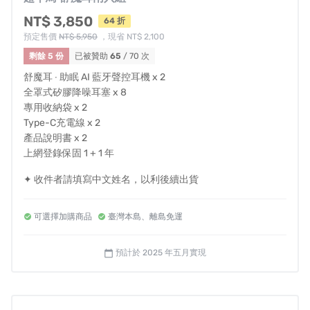
AI 聲控語音指令 ‧ 使用更不受限💯
NT$ 3,850
物理降噪 𝟮𝟰𝗱𝗕 ‧ 有效隔絕外界噪音 讓心靜下來🧘
64 折
預定售價
NT$ 5,950
，現省 NT$ 2,100
潮汐 APP 精準分析你的睡眠、有效提升睡眠品質💤
剩餘 5 份
已被贊助
65
/ 70 次
高效續航力🔋充滿電‧陪伴你生活中的每個時刻❗
舒魔耳 ‧ 助眠 AI 藍牙聲控耳機 x 2
全罩式矽膠降噪耳塞 x 8
𝗛𝗲𝘆 ! 舒魔耳真的很適合你❤️
專用收納袋 x 2
★ 業界最長 𝟮 年保固 ‧ 買再送 𝟰 大保固 !
Type-C充電線 x 2
★ 北中南實體展示店 ‧ 維修服務很安心 !
產品說明書 x 2
上網登錄保固 1 + 1 年
風險與挑戰
✦ 收件者請填寫中文姓名，以利後續出貨
募資預購計畫有眾多變數，逸盛團隊會盡最大努力，確保
募資流程及時程的執行。如遇不可控之因素（生產備貨意
可選擇加購商品
臺灣本島、離島免運
外、當地物流運輸延遲、遇各國節假日、天氣與人為等不
可預期的之變數）我們會第一時間通知您最新的備貨狀態
預計於 2025 年五月實現
calendar_today
與到貨日期。
當您所支持的計畫尚未結束，您可以登入帳號後，於右上
角選單中的『贊助紀錄』進入，找到『修改/查看紀錄』，