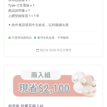
專用收納袋 x 1
Type-C充電線 x 1
產品說明書 x 1
上網登錄保固 1 + 1 年
失眠問題好嚴重😵‍💫..每 4 人就有 1 人有睡眠問題 !
✦ 收件者請填寫中文姓名，以利後續出貨
拉近你與睡的距離〰️就從使用舒魔耳開始 !
❌ 比起傳統一般藍牙耳機卡耳不舒適
可選擇加購商品
臺灣本島免運、可寄離島
⭕ 使用舒魔耳配戴無負擔 !
實測過，舒魔耳能讓受測者的睡眠品質變得更好，根據衛
預計於 2025 年五月實現
calendar_today
福部台北醫學睡眠中心的問卷標準，如 K-PSQI 睡眠品質量
表，受試者的分數從 8.6 分（高度睡眠障礙）降低 40% 至
5.2 分，睡眠品質有感大提升。
☑️助眠 ☑️放鬆 ☑️專注 ☑️冥想 使用專屬 APP 皆可隨心享用 !
時尚輕巧外型 ‧ 好收納好攜帶
戴上舒魔耳 正睡、側睡都不壓耳 !
★特調
EQ 等化值
📈 ‧ 擺脫傳統強化音效膩感 !
超早鳥 舒魔耳兩入組