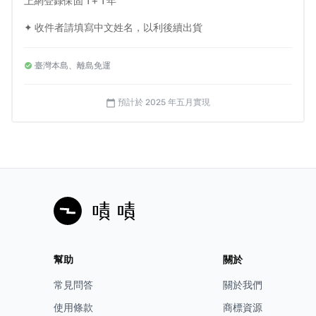
上網登錄保固 1 + 1 年
✦ 收件者請填寫中文姓名，以利後續出貨
臺灣本島、離島免運
預計於 2025 年五月實現
calendar_today
幫助
關於
常見問答
關於我們
使用條款
商標資源