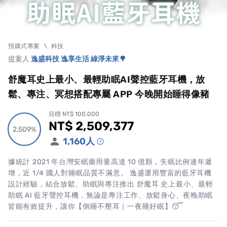
預購式專案
\
科技
提案人
逸盛科技 逸享生活 綠淨未來🌳
舒魔耳史上最小、最輕助眠AI聲控藍牙耳機，放
鬆、專注、冥想搭配專屬 APP 今晚開始睡得像豬
目標 NT$ 100,000
NT$ 2,509,377
累計集資金額
2,509%
2,509%
1,160
人
據統計 2021 年台灣安眠藥用量高達 10 億顆，失眠比例連年遞
增，近 1/4 國人對睡眠品質不滿意。 逸盛運用豐富的藍牙耳機
設計經驗，結合放鬆、助眠與專注推出 舒魔耳 史上最小、最輕
助眠 AI 藍牙聲控耳機，無論是專注工作、放鬆身心、夜晚助眠
皆能有效提升，讓你【側睡不壓耳｜一夜睡好眠】😴