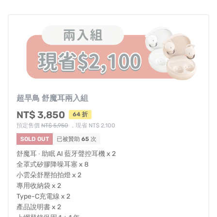
超早鳥 舒魔耳兩入組
NT$ 3,850
64 折
預定售價
NT$ 5,950
，現省 NT$ 2,100
SOLD OUT
已被贊助
65
次
舒魔耳 ‧ 助眠 AI 藍牙聲控耳機 x 2
全罩式矽膠降噪耳塞 x 8
小雲朵舒壓拍拍燈 x 2
專用收納袋 x 2
Type-C充電線 x 2
產品說明書 x 2