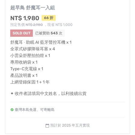
超早鳥 舒魔耳一入組
對計畫還有其他疑問嗎？請見
常見問答
。
NT$ 1,980
66 折
認為此專案有違規或不適合嘖嘖使用者的地方嗎？請
預定售價
NT$ 2,980
，現省 NT$ 1,000
填寫表單
協助我們檢查。
SOLD OUT
已被贊助
543
次
舒魔耳 ‧ 助眠 AI 藍牙聲控耳機 x 1
全罩式矽膠降噪耳塞 x 4
小雲朵舒壓拍拍燈 x 1
專用收納袋 x 1
Type-C充電線 x 1
產品說明書 x 1
上網登錄保固 1 + 1 年
✦ 收件者請填寫中文姓名，以利後續出貨
臺灣本島免運、可寄離島
預計於 2025 年五月實現
calendar_today