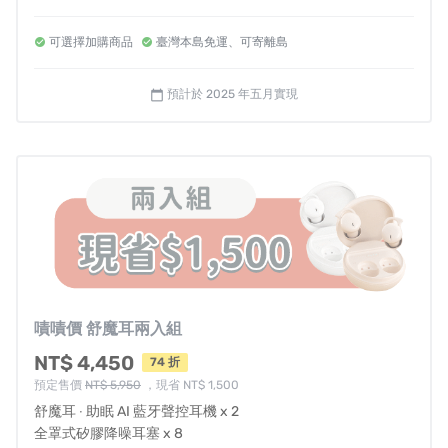
毀損或缺件，將依照損毀程度收取整新費用，並視情況可
能影響退貨權益。相關問題請洽客服信箱
service@e-
可選擇加購商品
臺灣本島免運、可寄離島
sense.com.tw
聯繫，附上原訂購人之以下四樣購買相關證
預計於 2025 年五月實現
calendar_today
明（訂購編號、訂購人姓名、電話、電子發票）。新品瑕
疵、運送瑕疵和非人為損壞者，收到商品次日起算7天（含
例假日）內提出，可免費更換新品。
新品瑕疵定義：
A. 包裝內容物與商品零件缺漏不完整。
B. 包裝有嚴重變形缺損或完成品缺損等。
C. 完整品塗裝嚴重汙損或塗裝缺漏。
客服聯絡方式
嘖嘖價 舒魔耳兩入組
NT$ 4,450
74 折
免付費電話：0800-537-538
預定售價
NT$ 5,950
，現省 NT$ 1,500
產品問題諮詢專線：02-2244-6716
舒魔耳 ‧ 助眠 AI 藍牙聲控耳機 x 2
產品問題服務信箱：
service@e-sense.com.tw
全罩式矽膠降噪耳塞 x 8