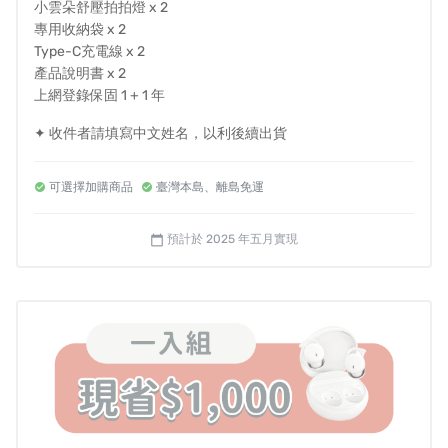
逸盛科技 IG :
https://www.instagram.com/esense_/
小雲朵舒壓拍拍燈 x 2
專用收納袋 x 2
逸盛科技 FB 粉專 :
Type-C充電線 x 2
https://www.facebook.com/esense3C/?
產品說明書 x 2
ref=pages_you_manage
上網登錄保固 1 + 1 年
逸盛官網 :
https://www.e-senseshop.com.tw/
✦ 收件者請填寫中文姓名，以利後續出貨
官方LINE帳號：@241giexo
服務時間： 周一至周五：9:00～12:00 13:00～18:00
可選擇加購商品
臺灣本島、離島免運
營業人登記資訊
預計於 2025 年五月實現
calendar_today
營業人名稱：逸盛科技股份有限公司
統一編號：89783272
BSMI 登錄字號：R3A141
NCC 型式認證號碼：CCAH24LPC900T2