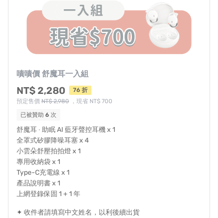
在此處的贊助細節頁面的「取消贊助並退款」按鈕來取消
贊助或退款，嘖嘖會透過您贊助時的原付款方式退還您所
支持的金額（不包含虛擬帳號轉帳交易手續費）。
集資結束後請來信團隊客服中心【
service@e-
sense.com.tw
】與我們進行聯絡，取消您的贊助 謝謝。
嘖嘖價 舒魔耳一入組
專案可能遇到各種不可控因素，若遇突發狀況，將通知贊
NT$ 2,280
76 折
助者最新狀況。當您贊助此計畫即同意承擔此風險，並接
預定售價
NT$ 2,980
，現省 NT$ 700
受可能延遲出貨之變因。
已被贊助
6
次
舒魔耳 ‧ 助眠 AI 藍牙聲控耳機 x 1
退換貨規則
全罩式矽膠降噪耳塞 x 4
小雲朵舒壓拍拍燈 x 1
依《消費者保護法》規定，商品簽收翌日起為七天之鑑賞
專用收納袋 x 1
期，期間申請退購無須負擔運費，欲退購者請於七日內提
Type-C充電線 x 1
產品說明書 x 1
出，逾期恕不受理。請注意猶豫期並非試用期，退回商品
上網登錄保固 1 + 1 年
必須是全新狀態且包裝完整（含商品本體、配件、贈品、
保證書、原廠包裝及所有附隨文件或資料），如有遺失、
✦ 收件者請填寫中文姓名，以利後續出貨