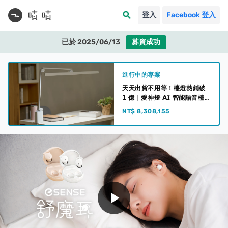
search
登入
Facebook 登入
已於 2025/06/13
募資成功
進行中的專案
天天出貨不用等！檯燈熱銷破
𝟭 億｜愛神燈 𝗔𝗜 智能語音檯
燈 ‧ 全台熱銷 𝙉𝙤.𝟭
NT$ 8,308,155
play_arrow