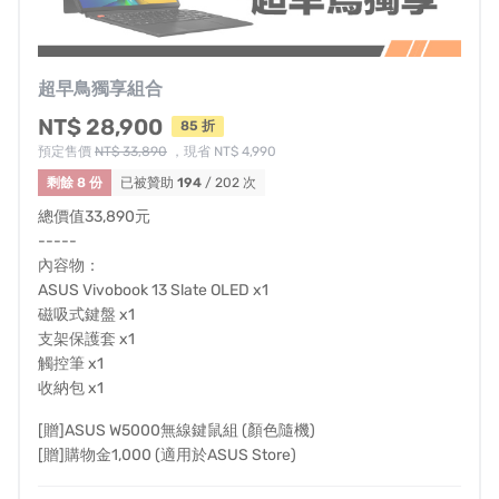
超早鳥獨享組合
NT$ 28,900
85 折
預定售價
NT$ 33,890
，現省 NT$ 4,990
剩餘 8 份
已被贊助
194
/ 202 次
總價值33,890元
-----
內容物：
ASUS Vivobook 13 Slate OLED x1
磁吸式鍵盤 x1
支架保護套 x1
觸控筆 x1
收納包 x1
[贈]ASUS W5000無線鍵鼠組 (顏色隨機)
[贈]購物金1,000 (適用於ASUS Store)