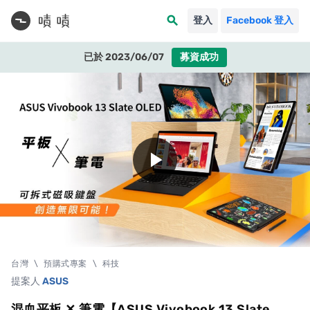
search
登入
Facebook 登入
已於 2023/06/07
募資成功
play_arrow
台灣
\
預購式專案
\
科技
提案人
ASUS
混血平板 ✕ 筆電【ASUS Vivobook 13 Slate