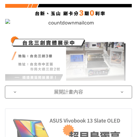
展開計畫內容
keyboard_arrow_down
keyboard_arrow_down