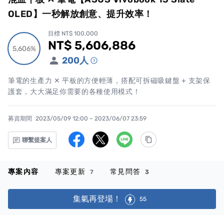
OLED】一秒解放創意、提升效率！
目標 NT$ 100,000
NT$ 5,606,886
累計集資金額
5,606%
5,606%
200
人
筆電的生產力 ✕ 平板的方便輕薄，搭配可拆磁吸鍵盤 + 支架保
護套，大大滿足你需要的各種使用模式！
募資期間
2023/05/09 12:00 – 2023/06/07 23:59
聯繫提案人
專案內容
專案更新
常見問答
7
3
集氣再登場！
55