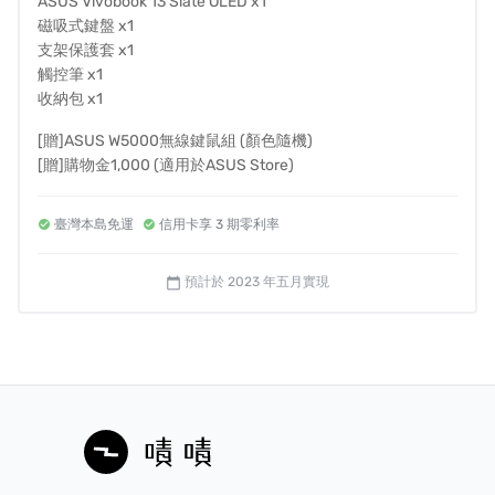
ASUS Vivobook 13 Slate OLED x1
磁吸式鍵盤 x1
支架保護套 x1
觸控筆 x1
收納包 x1
[贈]ASUS W5000無線鍵鼠組 (顏色隨機)
[贈]購物金1,000 (適用於ASUS Store)
臺灣本島免運
信用卡享 3 期零利率
預計於 2023 年五月實現
calendar_today