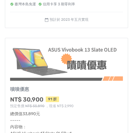
臺灣本島免運
信用卡享 3 期零利率
預計於 2023 年五月實現
calendar_today
嘖嘖優惠
NT$ 30,900
91 折
預定售價
NT$ 33,890
，現省 NT$ 2,990
總價值33,890元
-----
內容物：