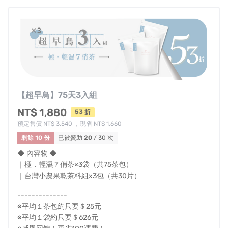
1️⃣ 台灣本島享配送免運優惠。
2️⃣ 非台灣本島因配送路途遙遠，須額外收取運費，詳細費用
歡迎先聊聊確認。
【超早鳥】75天3入組
NT$ 1,880
53 折
預定售價
NT$ 3,540
，現省 NT$ 1,660
剩餘 10 份
已被贊助
20
/ 30 次
◆ 內容物 ◆
｜極．輕濕７俏茶×3袋（共75茶包）
｜台灣小農果乾茶料組x3包（共30片）
--------------
※平均１茶包約只要＄25元
※平均１袋約只要＄626元