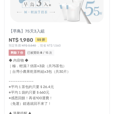
品有預先生產完成，那我們將會（提早）的依照訂購順序
進行出貨。
【DR.S KAMPO御醫本草】團隊以準時完成生產、出貨為目
標，團隊會盡力讓產品及早配送以及將產品完美送達。
【早鳥】75天3入組
● 集資計畫有眾多變數，我們團隊會盡最大努力，確認每
個執行環節，但如遇不可控之因素（如：疫情、天災、原
NT$ 1,980
55 折
物料短缺、工廠延宕、生產意外、物流延後等因素）導致
預定售價
NT$ 3,540
，現省 NT$ 1,560
出貨延遲。贊助此計畫，即視同您願意承擔此風險（不一
剩餘 7 份
已被贊助
8
/ 15 次
定會發生），若無法接受延遲出貨風險，請在「集資期
◆ 內容物 ◆
｜極．輕濕７俏茶×3袋（共75茶包）
間」登入帳號，於右上角選單中的『贊助記錄』進入，找
｜台灣小農果乾茶料組x3包（共30片）
到『修改/查看紀錄』，在此處的贊助細節頁面的「取消贊
助並退款」按鈕來取消贊助或退款，嘖嘖會透過您贊助時
--------------
※平均１茶包約只要＄26.4元
的原付款方式退還您所支持的金額（不包含虛擬帳號轉帳
※平均１袋約只要＄660元
交易手續費）。感謝大家對此計畫的支持，我們將盡力完
※感恩回饋！再省100運費！
成集資計畫，再次感謝所有的贊助支持者。
（免運）錯過就回不來了！
● 本計畫商品為本草茶包，不含西藥成分，並非藥品。
▲ 溫馨提醒 ▲