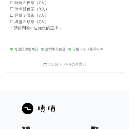
□ 炯炯５神茶（7入）
□ 瑪卡雙色茶（8入）
□ 亮妍３倍茶（7入）
□ 纖盈５順茶（7入）
＊請於問卷中告知您的選擇～
--------------
※平均１茶包只要＄23.6元
可選擇加購商品
臺灣本島免運
信用卡享 3 期零利率
※平均１袋只要＄590元
※感恩回饋！再省100運費！
（免運）錯過就回不來了！
預計於 2024 年九月實現
calendar_today
▲ 溫馨提醒 ▲
1️⃣ 台灣本島享配送免運優惠。
2️⃣ 非台灣本島因配送路途遙遠，須額外收取運費，詳細費用
歡迎先聊聊確認。
幫助
關於