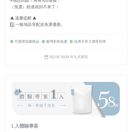
※感恩回饋！再省100運費！
（免運）錯過就回不來了！
▲ 溫馨提醒 ▲
1️⃣ 一般地區享配送免運優惠。
2️⃣ 非台灣本島因配送路途遙遠，須額外收取運費，詳細費用
歡迎先聊聊確認。
可選擇加購商品
臺灣本島免運
信用卡享 3 期零利率
預計於 2024 年九月實現
calendar_today
１入體驗專案