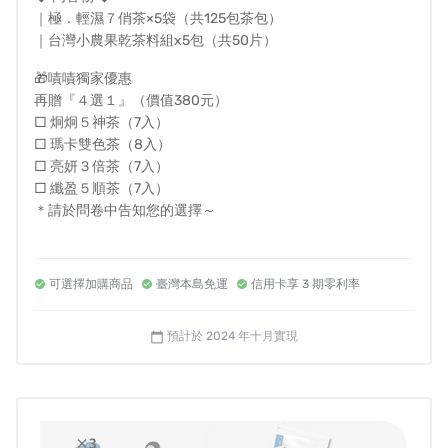
有助膠原蛋白合成，是低卡鹼性健康茶料好夥伴。
｜極．輕濕７俏茶×5袋（共125包茶包）
｜台灣小農果乾茶料組x5包（共50片）
🔥贊助５包送５組，贊助１包送１組！感恩支持大放送！
🎁嘖嘖獨家優惠
再贈『４選１』（價值380元）
□ 炯炯５神茶（7入）
我們不只是賣東西給你，「DR.S KAMPO御醫本草」期盼你
□ 瑪卡雙色茶（8入）
能因受益而愛上先進本草醫學，這就是「DR.S KAMPO極．
□ 亮妍３倍茶（7入）
輕濕7俏茶」被創造的理由。
□ 纖盈５順茶（7入）
＊請於問卷中告知您的選擇～
--------------
※平均１茶包只要＄24.4元
可選擇加購商品
臺灣本島免運
信用卡享 3 期零利率
※平均１袋只要＄610元
風險與挑戰
※感恩回饋！再省100運費！
（免運）錯過就回不來了！
預計於 2024 年十月實現
calendar_today
● 此商品為（群眾集資）型商品，將在完成集資門檻後才
會開始進行生產，若此專案順利於2024年8月完成集資
▲ 溫馨提醒 ▲
1️⃣ 台灣本島享配送免運優惠。
後，我們預計於2024年8月份開始投產，生產週期約為4
2️⃣ 非台灣本島因配送路途遙遠，須額外收取運費，詳細費用
週，因此我們保守的將出貨日期訂為24年9月下旬，如果產
歡迎先聊聊確認。