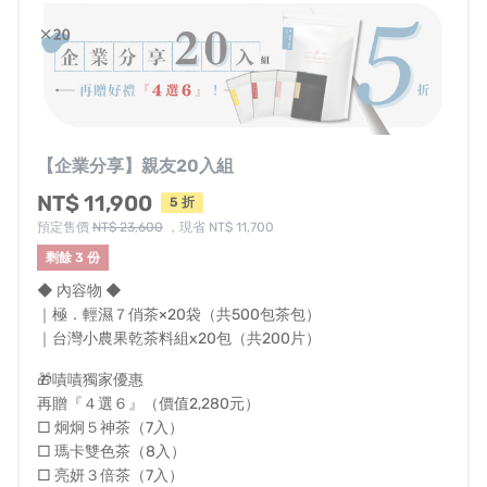
DR.S KAMPO 官方網站｜
https://drskampo.com/
▌客服聯繫連結
https://lin.ee/AY60thq
●客服時間為週一至週五 10:00~18:00（例假日除外）
●部分時段訊息較多，若未即時回應請見諒。
【企業分享】親友20入組
營業人登記資訊
NT$ 11,900
5 折
預定售價
NT$ 23,600
，現省 NT$ 11,700
營業人名稱：御醫本草生醫股份有限公司
剩餘 3 份
統一編號：90254638
◆ 內容物 ◆
｜極．輕濕７俏茶×20袋（共500包茶包）
｜台灣小農果乾茶料組x20包（共200片）
🎁嘖嘖獨家優惠
再贈『４選６』（價值2,280元）
對計畫還有其他疑問嗎？請見
常見問答
。
□ 炯炯５神茶（7入）
□ 瑪卡雙色茶（8入）
認為此專案有違規或不適合嘖嘖使用者的地方嗎？請
□ 亮妍３倍茶（7入）
填寫表單
協助我們檢查。