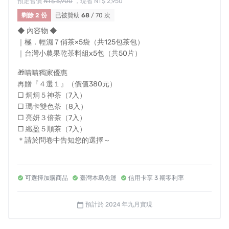
預定售價
NT$ 5,900
，現省 NT$ 2,950
剩餘 2 份
已被贊助
68
/ 70 次
◆ 內容物 ◆
｜極．輕濕７俏茶×5袋（共125包茶包）
｜台灣小農果乾茶料組x5包（共50片）
🎁嘖嘖獨家優惠
再贈『４選１』（價值380元）
□ 炯炯５神茶（7入）
□ 瑪卡雙色茶（8入）
□ 亮妍３倍茶（7入）
□ 纖盈５順茶（7入）
＊請於問卷中告知您的選擇～
--------------
※平均１茶包只要＄23.6元
可選擇加購商品
臺灣本島免運
信用卡享 3 期零利率
※平均１袋只要＄590元
※感恩回饋！再省100運費！
（免運）錯過就回不來了！
預計於 2024 年九月實現
calendar_today
▲ 溫馨提醒 ▲