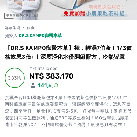
群眾集資
\
飲食
提案人
DR.S KAMPO御醫本草
【DR.S KAMPO御醫本草】極．輕濕7俏茶︱1/3價
格效果3倍+︱深度淨化水份調節配方，冷熱皆宜
目標 NT$ 10,000
NT$ 383,170
累計集資金額
3,831%
3,831%
141
人
挑戰全台NO.1機能茶包第4彈！誇張的茶包價格卻只要1/3！中
西醫藥專家三重策略專業級配方，深層輕濕全面淨化，溫和不寒
涼，四季皆宜！足量1包抵市售3~5包，好喝無中藥味！嚴選五代
老藥鋪高等生機原料，通過3RD等多重檢測！ISO台灣食品廠製
造衛生乾淨NO.1，不怕喝錯傷身甚至洗腎！最優惠只有現在！