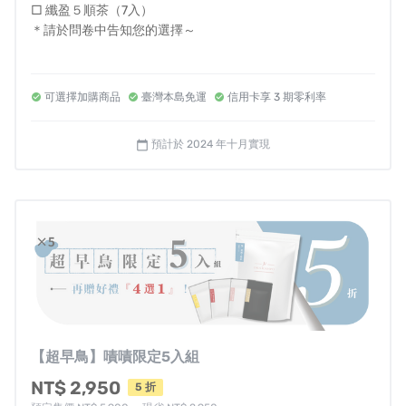
□ 纖盈５順茶（7入）
＊請於問卷中告知您的選擇～
--------------
※平均１茶包只要＄23.6元
可選擇加購商品
臺灣本島免運
信用卡享 3 期零利率
※平均１袋只要＄590元
※感恩回饋！再省100運費！
（免運）錯過就回不來了！
預計於 2024 年十月實現
calendar_today
▲ 溫馨提醒 ▲
1️⃣ 台灣本島享配送免運優惠。
2️⃣ 非台灣本島因配送路途遙遠，須額外收取運費，詳細費用
歡迎先聊聊確認。
【超早鳥】嘖嘖限定5入組
NT$ 2,950
5 折