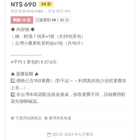
NT$ 690
58 折
預定售價
NT$ 1,180
，現省 NT$ 490
剩餘 16 份
已被贊助
14
/ 30 次
◆ 內容物 ◆
｜極．輕濕７俏茶×1袋（共25包茶包）
｜台灣小農果乾茶料組x1包（共10片）
--------------
※平均１茶包約＄27.6元
▲ 溫馨提醒 ▲
1️⃣ 價格已含100運費 !（對不起＞＜利潤真的很少須把運費加
上去...）。
2️⃣ 非台灣本島因配送路途遙遠，收取運費不同，詳細費用歡
迎先聊聊確認。
可選擇加購商品
臺灣本島免運
預計於 2024 年九月實現
calendar_today