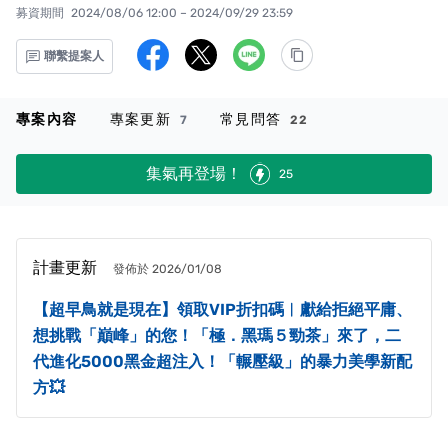
募資期間
2024/08/06 12:00 – 2024/09/29 23:59
聯繫提案人
專案內容
專案更新
常見問答
7
22
集氣再登場！
25
計畫更新
發佈於 2026/01/08
【超早鳥就是現在】領取VIP折扣碼︱獻給拒絕平庸、
想挑戰「巔峰」的您！「極．黑瑪５勁茶」來了，二
代進化5000黑金超注入！「輾壓級」的暴力美學新配
方💥