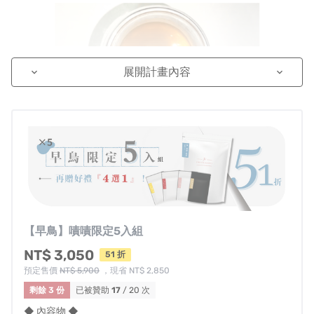
展開計畫內容
keyboard_arrow_down
keyboard_arrow_down
❤️嘖嘖贊助限定－小農果乾茶料組 （每組10片入）
炎炎濕熱隨心添加，更優雅、更富足
DR.S KAMPO嚴選來自台灣小農純淨結晶！
【早鳥】嘖嘖限定5入組
☑️無防腐劑 ☑️無添加 ☑️無農藥 ☑️無汙染 ☑️自然烘乾
NT$ 3,050
51 折
預定售價
NT$ 5,900
，現省 NT$ 2,850
內含『檸檬果乾片』：含豐富的維他命Ｃ、膳食纖
剩餘 3 份
已被贊助
17
/ 20 次
維、B群等營養，有助促進消化、幫助代謝，檸檬酸
◆ 內容物 ◆