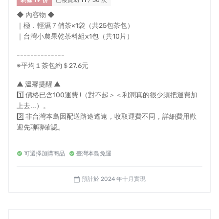
再販售價值時，為保障消費者之衛生安全，恕無法退貨。
（商品本身具有瑕疵不受限於此規範）
◆ 內容物 ◆
｜極．輕濕７俏茶×1袋（共25包茶包）
③退貨時退回商品必須保持完整外包裝及外箱完整性，需
｜台灣小農果乾茶料組x1包（共10片）
為全新狀態且完整包裝，已拆封使用過、外包裝封口貼及
--------------
標籤損毀遺失、商品外盒壓毀損壞等均恕無法辦理退換
※平均１茶包約＄27.6元
貨。
④退貨時請同時附上，原訂購人之四樣購買相關證明，訂
▲ 溫馨提醒 ▲
1️⃣ 價格已含100運費 !（對不起＞＜利潤真的很少須把運費加
購編號、訂購人姓名、電話、發票。
上去...）。
2️⃣ 非台灣本島因配送路途遙遠，收取運費不同，詳細費用歡
客服聯絡方式
迎先聊聊確認。
▌如對產品有任何疑問，歡迎點選頁面的「常見問答」，其
可選擇加購商品
臺灣本島免運
他問題也歡迎聯繫團隊協助您處理。
DR.S KAMPO 官方LINE｜
https://lin.ee/AY60thq
（也可
預計於 2024 年十月實現
calendar_today
以直接搜尋 @drs.kampo）
DR.S KAMPO 粉絲專頁｜
https://www.facebook.com/drskampo20201210/