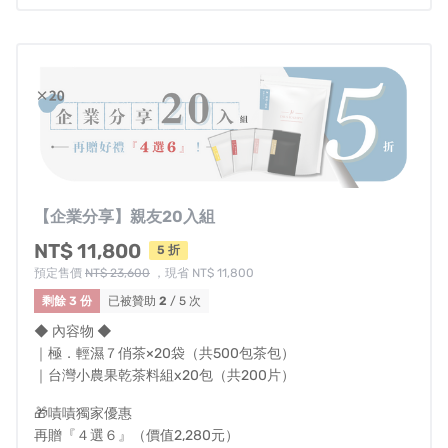
【企業分享】親友20入組
NT$ 11,800
5 折
預定售價
NT$ 23,600
，現省 NT$ 11,800
剩餘 3 份
已被贊助
2
/ 5 次
◆ 內容物 ◆
｜極．輕濕７俏茶×20袋（共500包茶包）
｜台灣小農果乾茶料組x20包（共200片）
🎁嘖嘖獨家優惠
再贈『４選６』（價值2,280元）