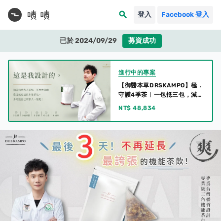
search
登入
Facebook 登入
已於 2024/09/29
募資成功
進行中的專案
【御醫本草DRSKAMPO】極．
守護4季茶︱一包抵三包，減少
中間商賺差價，用更好花更
NT$ 48,834
少，最近喝剛剛好