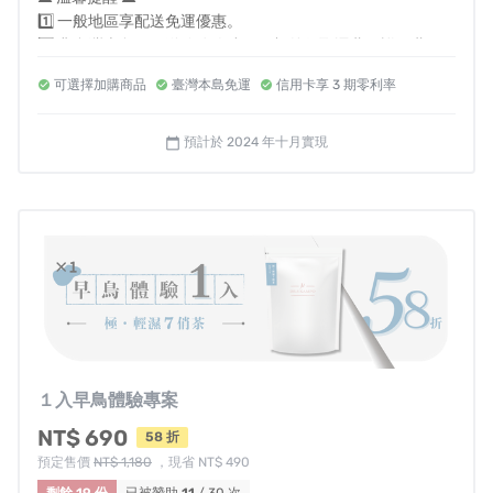
● 過敏原資訊：本產品含有大豆及其製品，使用原料與含
1️⃣ 一般地區享配送免運優惠。
麩質之穀物及大豆製品共線生產。
2️⃣ 非台灣本島因配送路途遙遠，須額外收取運費，詳細費用
歡迎先聊聊確認。
可選擇加購商品
臺灣本島免運
信用卡享 3 期零利率
專案可能遇到各種不可控因素，若遇突發狀況，將通知贊
助者最新狀況。當您贊助此計畫即同意承擔此風險，並接
預計於 2024 年十月實現
calendar_today
受可能延遲出貨之變因。
退換貨規則
①親愛的贊助人您好！在您收到商品時，請依正常程序儘
速檢查商品，我們將有嚴格的出貨品管程序，但在少數情
況下若您發現新品瑕疵、運送受損、數量有異、品項有異
等非人為因素造成之意外，請於 7 日內與我們聯繫，我們
將優先盡速為您進行退換貨服務。
１入早鳥體驗專案
②依《消費者保護法》，消費者享有商品到貨７天鑑賞期
（包含例假日）之權益，特別提醒：依據規範「鑑賞期並
NT$ 690
58 折
預定售價
NT$ 1,180
，現省 NT$ 490
非試用期」，商品一經拆封／使用以致缺乏完整性即失去
剩餘 19 份
已被贊助
11
/ 30 次