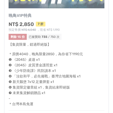
而在尚未進行海外宣傳的現在，國際主流媒體包含華爾街
晚鳥VIP特典
日報、路透社、西班牙最大通訊社EFE艾菲社都主動聯繫邀
NT$ 2,850
7 折
訪，我們誠惶誠恐，備感榮幸。
預定售價
NT$ 4,040
，現省 NT$ 1,190
剩餘 15 份
已被贊助
735
/ 750 次
【集資限量，錯過即絕版】
《2045》確定製作英文版，真心感謝促成這款作品的你。
＊原價4040，晚鳥限量2850，為你省下1190元
❶ 《2045》桌遊 x1
❷ 《2045》皮質燙金護照套 x1
VIP晚鳥特典限量追加！敬請把握
❸ 《少年防衛課》民防讀本 x1
你將以絕無僅有的 7 折入手全系列周邊，
集資限
❹ 「汝欲和平，必先備戰」臺灣古地圖海報 x1
定！錯過即絕版
❺ 新天鵝堡 7x12 足量牌套 x1
❻ 集資限定徽章組 x1，集資結束即絕版
❼ 未來集資解鎖贈品 x1
＊開發中示意，成品將更加精美
-
＊台灣本島免運
《KUMA 少年防衛課》
：攻佔博客來排行榜，全年齡