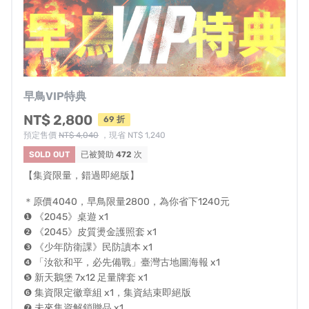
友、批判性的理性思維者，或是期待以任何形式完成中國
統一的人。我們都歡迎你，加入這個失序多變的未來賽
局。
如何在中部海線全員死守，寸土不讓？
早鳥VIP特典
NT$ 2,800
69 折
來看作家林立青，率領「台北大空襲」百年後轉生的軍規
預定售價
NT$ 4,040
，現省 NT$ 1,240
機器犬「小黑」決戰中台灣！
SOLD OUT
已被贊助
472
次
點此看作家林立青超幽默戰報 ➡️
林立青 - 說好一起保護台
【集資限量，錯過即絕版】
灣的...
＊原價4040，早鳥限量2800，為你省下1240元
❶ 《2045》桌遊 x1
《2045》遊戲的時間序，將是登陸戰開始的十天，
❷ 《2045》皮質燙金護照套 x1
台灣存亡在你一念之間
❸ 《少年防衛課》民防讀本 x1
❹ 「汝欲和平，必先備戰」臺灣古地圖海報 x1
❺ 新天鵝堡 7x12 足量牌套 x1
＊所有兵力指示物皆為木質，開發中示意，成品將更加精
❻ 集資限定徽章組 x1，集資結束即絕版
美
❼ 未來集資解鎖贈品 x1