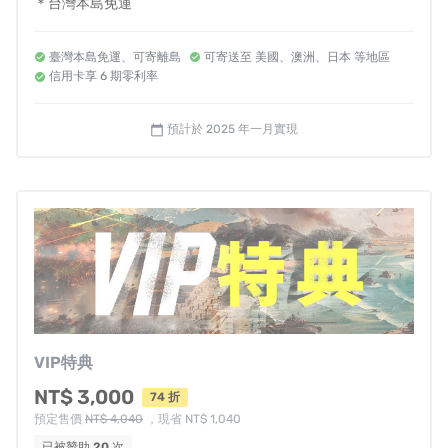
＊台灣本島免運
入圍葛萊美最佳專輯裝幀，帶領台科大團隊生成AI美術插
圖。
臺灣本島免運、可寄離島
可寄送至 美國、澳洲、日本 等地區
信用卡享 6 期零利率
封面由曾主理《台北大空襲》桌遊美術的繪師諾米協力後
製，部分插圖由曾參與《高雄大空襲》桌遊插圖繪製的阿
預計於 2025 年一月實現
calendar_today
獴協力後製。平面設計由曾獲金蝶獎、吳明益《單車失竊
記》小說裝幀的吳欣瑋主理。
我們希望透過極富寓意的遊戲機制，近未來的世界觀，帶
給你前所未有的遊戲體驗。
遊戲為中英合版，我們不只希望每個世代的台灣人、中國
人，透過遊戲感受自身處境，也期待全世界玩家體驗屬於
「台海視角」的西太平洋局勢。
VIP特典
NT$ 3,000
74 折
「全光譜玩家」都能樂在其中的作品
預定售價
NT$ 4,040
，現省 NT$ 1,040
已被贊助
20
次