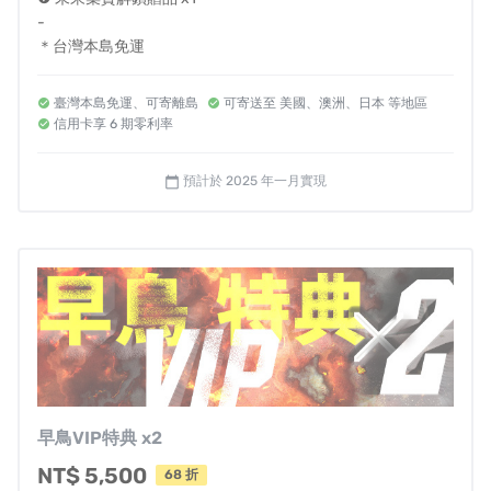
-
台灣的情勢，將決定友邦是否馳援，請記住，遊戲終局僅
＊台灣本島免運
有一位勝利者，無論台灣抵禦成功，或是中國完成武統，
誰在戰後擁有最強優勢，才是真正的贏家。
臺灣本島免運、可寄離島
可寄送至 美國、澳洲、日本 等地區
信用卡享 6 期零利率
決定台灣存亡！六大核心城市
預計於 2025 年一月實現
calendar_today
《2045》將台灣本島分為六大地區，各區核心城市為：台
北、新竹 、台中、台南、高雄、花蓮。核心城市由台灣、
共軍把持，將決定遊戲結局。
為自己還是國家而戰？
當時，台灣分裂為六個勢力
你將獲得一本「勢力護照」，你可在自己回合揭露
早鳥VIP特典 x2
身份，並發動特殊能力
NT$ 5,500
68 折