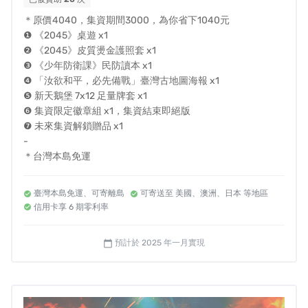
點此看 ➡️
朱宥勳 - 「一開始，我是沒有想要投共
＊原價4040，集資期間3000，為你省下1040元
的⋯⋯。」
現場直擊！社群破千讚的超精彩戰報，快來了
❶ 《2045》桌遊 x1
❷ 《2045》皮質燙金護照套 x1
解該場戰役中，「共軍帶路黨」的作家朱宥勳試玩心得。
❸ 《少年防衛課》民防讀本 x1
❹ 「汝欲和平，必先備戰」臺灣古地圖海報 x1
《2045》是繼台北大空襲、高雄大空襲、天火基隆系列之
❺ 新天鵝堡 7x12 足量牌套 x1
後，迷走最新的戰爭主題桌遊。身處同一個世界觀，具有
❻ 集資限定徽章組 x1，集資結束即絕版
❼ 未來集資解鎖贈品 x1
相隔一百年的彩蛋連動。
-
這是一款極具可玩性、沈浸感極高的一款作品。我們在遊
＊台灣本島免運
戲出版前半年，就已經開放公開測試。
臺灣本島免運、可寄離島
可寄送至 美國、澳洲、日本 等地區
信用卡享 6 期零利率
遊戲歷經數百人次的內部測試及公開試玩，測試者包含資
深桌遊玩家，以及對桌遊毫無所悉的新手。
預計於 2025 年一月實現
calendar_today
在遊戲中，你和其他玩家是競合關係，你必須持續思考，
而遊說、背叛與妥協，是為了勝利必須付出的代價。
無論你是單純享受遊戲本質的玩家、支持本土化精神的朋