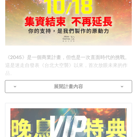
《2045》是一個商業計畫，但也是一次直面時代的挑戰。​
這是迷走自發表《台北大空襲》以來，首次放眼未來的作
品。
展開計畫內容
keyboard_arrow_down
keyboard_arrow_down
《2045》描述外敵入侵、內部分裂的情境，透過架空的未
來台灣，見證國家的存亡。我們期待這款作品能打動人
心。
集資以來，不少人因為各種因素婉拒合作，但我們對於遊
戲性相當有信心。