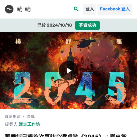
search
登入
Facebook 登入
已於 2024/10/18
募資成功
play_arrow
群眾集資
\
遊戲
提案人
迷走工作坊
華爾街日報首次專訪台灣桌遊《2045》：歷史掌