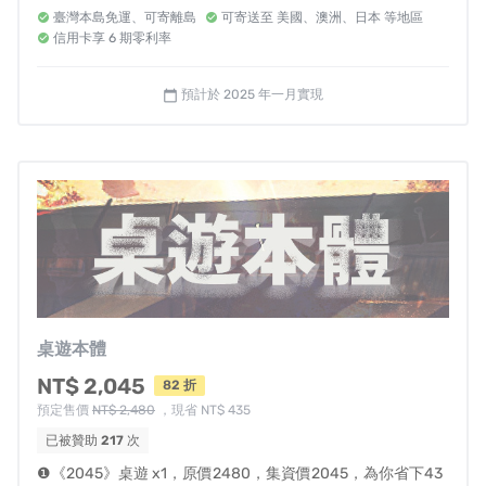
向的最佳民防知識入門書
臺灣本島免運、可寄離島
可寄送至 美國、澳洲、日本 等地區
台灣古地圖
「汝欲和平，必先備戰！」
信用卡享 6 期零利率
集資限定「水豚大仔」徽章
！迷走吉祥物亦將於遊戲
預計於 2025 年一月實現
calendar_today
登場！療癒小物常伴你身
新天鵝堡足量牌套
：保護並延長卡牌壽命
2045 皮質燙金護照套
：由 2016 年主理國慶主視覺的
賴柏燁設計師操刀
＊開發中示意，成品將更加精美
你對戰爭沒興趣，戰爭對你有興趣
桌遊本體
我們是迷走工作坊，專注於台灣文史內容的遊戲開發，過
NT$ 2,045
82 折
去曾出版《台北大空襲》、《高雄大空襲》等桌遊。
預定售價
NT$ 2,480
，現省 NT$ 435
已被贊助
217
次
這次我們將視角從過去，放眼未知的未來。
❶《2045》桌遊 x1，原價2480，集資價2045，為你省下43