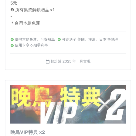
5元
＊開發中示意，成品將更加精美
❷ 所有集資解鎖贈品 x1
-
《2045》：一個危在旦夕的未來，三分鐘走路痛影
＊台灣本島免運
片讓你快速了解！
臺灣本島免運、可寄離島
可寄送至 美國、澳洲、日本 等地區
信用卡享 6 期零利率
預計於 2025 年一月實現
calendar_today
西元 2045 年，二戰台北大空襲 100 年後，中國對台發動
特殊軍事行動，而在外島陷落，海空遭殲後，台灣面臨決
晚鳥VIP特典 x2