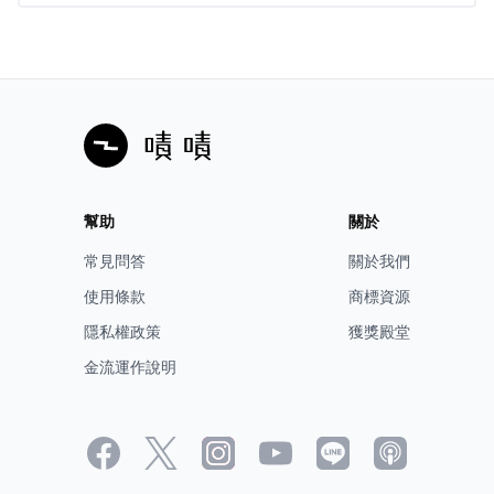
「我們的目的是什麼？」
「我可以用一個詞來答覆：勝利，不惜一切代價的
勝利」— 英國首相邱吉爾
登陸戰開始時，共軍將部署於北、中、南部外海登陸場，
共軍分為「散兵」和具有各種強勢技能的「共軍精銳」，
當共軍精銳登場時，必將造成強大衝擊。如何應敵並減少
幫助
關於
己方損失，與其他玩家拉開差距，將考驗你的謀略和膽
識。
常見問答
關於我們
使用條款
商標資源
共軍的戰略目標為攻佔所有台灣據點，你必須透過「對敵
隱私權政策
獲獎殿堂
工作」介入共軍行動，才能引導戰況至對你有利的局面。
金流運作說明
＊所有兵力指示物皆為木質，開發中示意，成品將更加精
美
台灣抵抗意志愈高，友邦愈可能前來支援；反之若快速淪