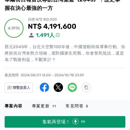
握在決心最強的一方
目標 NT$ 100,000
NT$ 4,191,600
累計集資金額
4,191%
4,191%
1,491
人
西元2045年，台北大空襲100年後，中國發動特殊軍事行動。你
將扮演台灣各勢力領袖，面對國家生死戰，你會誓死抵抗，還是
為了戰後利益，不斷算計？
募資期間
2024/08/01 12:00 – 2024/10/18 23:59
聯繫提案人
專案內容
專案更新
常見問答
11
5
集氣再登場！
99