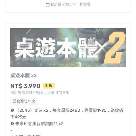
預計於 2025 年一月實現
calendar_today
我們無意美化戰爭。遊戲的開發初衷，是以現實情境為基
底，在原創開發不易的現在，推出一款有趣而可重複開箱
的遊戲。
在這個時空，台灣是怎麼走到這一步的？
桌遊本體 x2
NT$ 3,990
8 折
預定售價
NT$ 4,960
，現省 NT$ 970
《2045》開發始自疫情前，曾因開發成本過高一度中止計
已被贊助
5
次
畫。遊戲團隊陣容極為堅強，但因為各種因素，多數開發
❶ 《2045》桌遊 x2，每套原價2480，專案價1995，為你省
人員選擇匿名參與。
下495元
❷ 未來所有集資解鎖贈品 x2
本作邀請多位設計師參與創作，包括 2 位曾操刀 2016、
-
2017 年國慶主視覺的設計師賴柏燁、鄭司維，鄭司維更曾