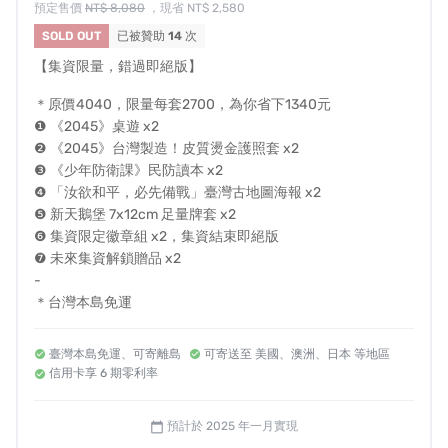
預定售價
NT$ 8,080
，現省 NT$ 2,580
SOLD OUT
已被贊助
14
次
若你是殲滅最多共軍的玩家，台灣勝利將成台灣英雄。但
若共軍勝利，則將淪為台獨頑固份子遭受嚴懲。
【集資限量，錯過即絕版】
＊原價4040，限量每套2700，為你省下1340元
❶ 《2045》桌遊 x2
六大勢力政治光譜不一，但你可以嘗試各種玩法，甚至逆
❷ 《2045》台灣製造！皮質燙金護照套 x2
勢而為。
❸ 《少年防衛課》民防讀本 x2
❹ 「汝欲和平，必先備戰」臺灣古地圖海報 x2
❺ 新天鵝堡 7x12cm 足量牌套 x2
在過去的測試戰局裡，曾有「政府軍」或「台灣自衛
❻ 集資限定徽章組 x2，集資結束即絕版
隊」，在最後一刻選擇投共而獲勝，也曾發生「促統會」
❼ 未來集資解鎖贈品 x2
抗命，全力殲滅共軍。竟在台灣勝利時，戲劇性成為無間
-
道般的台灣英雄。
＊台灣本島免運
遊戲的多變性就如現實局勢，詭譎難測。
臺灣本島免運、可寄離島
可寄送至 美國、澳洲、日本 等地區
信用卡享 6 期零利率
＊所有兵力指示物皆為木質，開發中示意，成品將更加精
美
預計於 2025 年一月實現
calendar_today