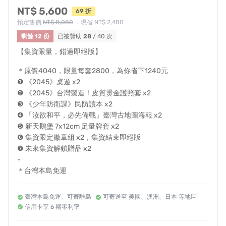
定命運的登陸戰。
NT$ 5,600
69 折
預定售價
NT$ 8,080
，現省 NT$ 2,480
《2045》沈浸感絕佳，上手時間稍長，我們並不強調便宜
剩餘 12 份
已被贊助
28
/ 40 次
超值、快速上手。這絕不是一款抗中保台的遊戲。
遊戲規
【集資限量，錯過即絕版】
則請點此
＊原價4040，限量每套2800，為你省下1240元
遊戲人數：3-5人
❶ 《2045》桌遊 x2
遊戲年齡：15+
❷ 《2045》台灣製造！皮質燙金護照套 x2
遊戲時長：90-180分鐘
❸ 《少年防衛課》民防讀本 x2
❹ 「汝欲和平，必先備戰」臺灣古地圖海報 x2
你都看到這了，請用 60 秒快速了解知名軍武頻道
說真話的
❺ 新天鵝堡 7x12cm 足量牌套 x2
徐某人
介紹本遊戲
❻ 集資限定徽章組 x2，集資結束即絕版
❼ 未來集資解鎖贈品 x2
-
＊台灣本島免運
臺灣本島免運、可寄離島
可寄送至 美國、澳洲、日本 等地區
信用卡享 6 期零利率