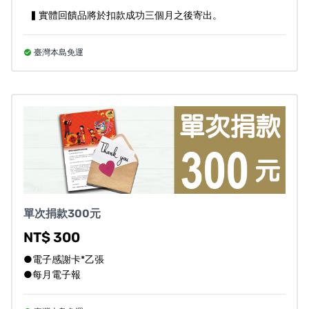
費等勸募成本約15%，以上勸募費用由基督徒救世會自行負
▍實體回饋品將於扣款成功三個月之後寄出。
擔。
專案可能遇到各種不可控因素，若遇突發狀況，將通知贊
臺灣本島免運
助者最新狀況。當您贊助此計畫即同意承擔此風險，並接
受可能延遲出貨之變因。
退換貨規則
為確保雙方權益，請在開箱時全程錄影。
若所收到捐款贈禮有瑕疵或於運送過程中有所損害，
請在當下進行拍照留存，並於七日內透過官方的電子
郵件或基金會市話聯絡客服人員，我們將盡快補寄或
單次捐款300元
協助換貨（運費由本會負擔）。
NT$ 300
客服聯絡方式
●電子感謝卡*乙張
●每月電子報
財團法人基督徒救世會社會福利事業基金會
地址：235030新北市中和區板南路661號2樓