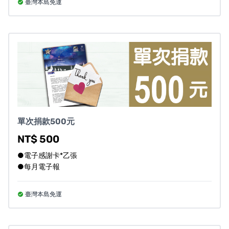
臺灣本島免運
電話：(02)2729-5961#113
傳真：(02)2729-5952
Email：
pr@csstpe.org.tw
營業人登記資訊
營業人名稱：財團法人基督徒救世會社會福利事業基金會
統一編號：01019978
單次捐款500元
NT$ 500
●電子感謝卡*乙張
●每月電子報
對計畫還有其他疑問嗎？請見
常見問答
。
認為此專案有違規或不適合嘖嘖使用者的地方嗎？請
臺灣本島免運
填寫表單
協助我們檢查。