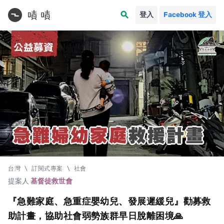
search
登入
Facebook 登入
台灣
\
訂閱式專案
\
社會
提案人
基督徒救世會
『急難家庭、急重症嬰幼兒、發展遲緩兒』勸募救
助計畫，協助社會弱勢族群早日脫離困境🙏