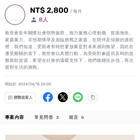
NT$ 2,800
累計集資金額
/ 每月
8
人
all_inclusive
救世會長年關懷社會弱勢族群，致力服務心理創傷、貧困無依、
家庭暴力、非預期懷孕及面臨挑戰之家庭，在陪伴及傾聽的過程
裡，我們知道，受助者有時想要放棄是對未來感到無望，因此在
遭受難關的當下，救世會以具體行動，為受助對象提供及時的急
難救助資源，希望在社會的溫暖支持下，他們能穩住步伐，再次
面對生活的挑戰。
開始於
2024/04/15 20:00
聯繫提案人
專案內容
常見問答
留言
3
0