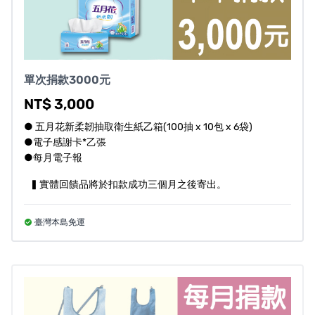
單次捐款3000元
NT$ 3,000
● 五月花新柔韌抽取衛生紙乙箱(100抽 x 10包 x 6袋)
●電子感謝卡*乙張
●每月電子報
▍實體回饋品將於扣款成功三個月之後寄出。
臺灣本島免運