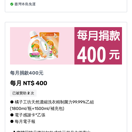
臺灣本島免運
◇若您有報稅需求，請協助在捐款方案的回饋調查中，填
寫收據抬頭、收據寄送方式和地址，若需要我們直接幫您
每月捐款400元
上傳國稅局以供個人所得稅申報，請務必填寫身分證字
每月 NT$ 400
號。
◇
若單純贊助支持理念，不需寄送實體回饋品，請勾選
已被贊助
2
次
【不需回饋品】，謝謝您的鼓勵。
● 橘子工坊天然濃縮洗衣精制菌力99.99%乙組
◇實體回饋品出貨說明：限台灣本島地區，單次捐款將於
(1800ml/瓶+1500ml/補充包)
● 電子感謝卡*乙張
扣款成功之次月寄出；定期定額捐款將於扣款成功3個月之
● 每月電子報
後寄出。
◇若您居住台灣外島，欲參與贊助方案，請先私訊確認是