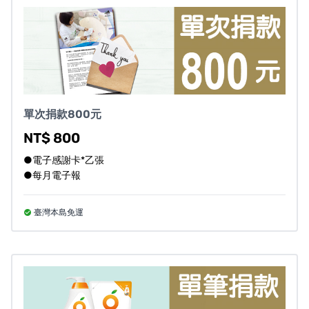
單次捐款800元
NT$ 800
●電子感謝卡*乙張
●每月電子報
臺灣本島免運