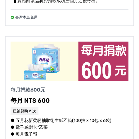
▍實體回饋品將於扣款成功三個月之後寄出。
否為可寄送區域範圍，我們會再與您聯繫確認，謝謝您的
體諒和協助。
臺灣本島免運
風險與挑戰
1.本募款活動為「2026急難婦幼家庭救援」公益勸募計
劃，勸募核可字號：衛部救字第1151360498號（勸募期間
115/02/01-116/01/31 ）。
2.公開徵信：勸募活動辦理情形請詳衛生福利部公益管理勸
募平台，捐款芳名錄及財務報告將於基督徒救世會官方網
每月捐款600元
站(
https://www.csstpe.org.tw/
)公開徵信。
每月 NT$ 600
3.禮品如遇原物料短缺或物流出貨繁忙時期，訂單送達時間
已被贊助
2
次
有可能會導致延遲，請您見諒及耐心等候，我們會另行通
● 五月花新柔韌抽取衛生紙乙箱(100抽 x 10包 x 6袋)
知您。
● 電子感謝卡*乙張
4.本計劃募資成功需支付嘖嘖平台手續費8%；禮品、郵寄
● 每月電子報