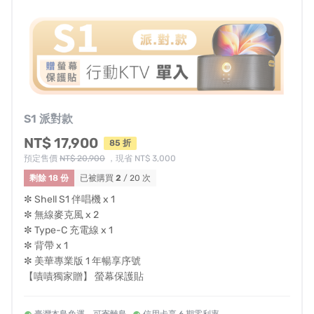
移動好幫手
貼心設計讓你
隨走隨唱
S1 派對款
（以上為螢幕 ON 續航數據）
NT$ 17,900
85 折
螢幕 OFF：X1 10H｜X2 11H
預定售價
NT$ 20,900
，現省 NT$ 3,000
S1 12H｜S2 8H｜S3 7H
剩餘 18 份
已被購買
2
/ 20 次
✼ Shell S1 伴唱機 x 1
✼ 無線麥克風 x 2
✼ Type-C 充電線 x 1
✼ 背帶 x 1
✼ 美華專業版 1 年暢享序號
【嘖嘖獨家贈】 螢幕保護貼