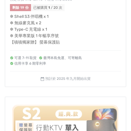
剩餘 19 份
已被購買
1
/ 20 次
✼ Shell S3 伴唱機 x 1
✼ 無線麥克風 x 2
✼ Type-C 充電線 x 1
✼ 美華專業版 1 年暢享序號
【嘖嘖獨家贈】 螢幕保護貼
可選 7-11 取貨
臺灣本島免運、可寄離島
信用卡享 6 期零利率
預計於 2025 年九月開始出貨
calendar_today