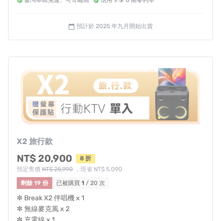
臺灣本島免運、可寄離島
信用卡享 6 期零利率
預計於 2025 年九月開始出貨
calendar_today
無線自由唱！
一放即收，一收即充！
有效
抑制背景噪音
，
清晰捕捉
你的聲音
自帶
炫光舞台感！
最懂營造氛圍的
K歌神器！
X2 旅行款
版權歌曲自動更新
，任你點唱！
NT$ 20,900
8 折
預定售價
NT$ 25,990
，現省 NT$ 5,090
剩餘 19 份
已被購買
1
/ 20 次
HDMI
連接電視
，解放你的視聽極限！
✼ Break X2 伴唱機 x 1
✼ 無線麥克風 x 2
✼ 充電線 x 1