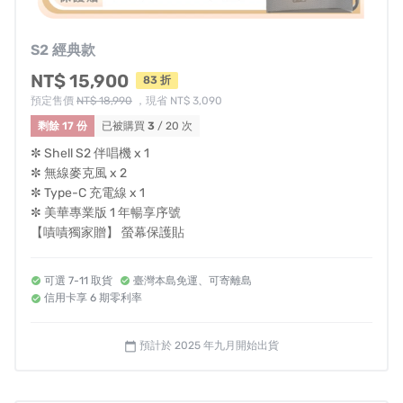
S2 經典款
NT$ 15,900
83 折
預定售價
NT$ 18,990
，現省 NT$ 3,090
剩餘 17 份
已被購買
3
/ 20 次
✼ Shell S2 伴唱機 x 1
✼ 無線麥克風 x 2
✼ Type-C 充電線 x 1
✼ 美華專業版 1 年暢享序號
【嘖嘖獨家贈】 螢幕保護貼
可選 7-11 取貨
臺灣本島免運、可寄離島
高音質
澎湃音浪！開到最大聲都
不破音！
信用卡享 6 期零利率
低頻渾厚有力，高頻清亮不刺耳，中頻自然飽滿
預計於 2025 年九月開始出貨
calendar_today
大尺寸高清螢幕
「翻開」即唱
，「一觸」即發！