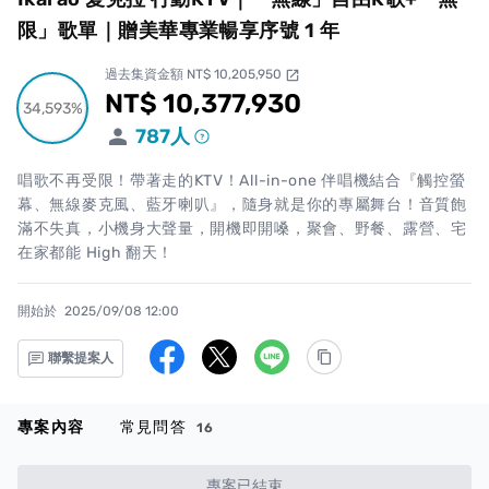
限」歌單｜贈美華專業暢享序號 1 年
過去集資金額 NT$ 10,205,950
open_in_new
NT$ 10,377,930
累計集資金額
34,593%
34,593%
787
人
唱歌不再受限！帶著走的KTV！All-in-one 伴唱機結合『觸控螢
幕、無線麥克風、藍牙喇叭』，隨身就是你的專屬舞台！音質飽
滿不失真，小機身大聲量，開機即開嗓，聚會、野餐、露營、宅
在家都能 High 翻天！
開始於
2025/09/08 12:00
聯繫提案人
專案內容
常見問答
16
專案已結束