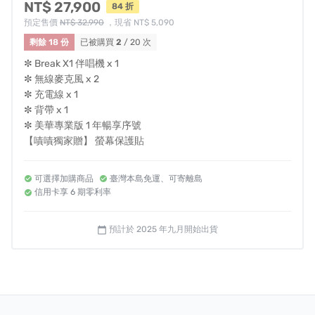
NT$ 27,900
84 折
生活中不可或缺的音樂夥伴。
預定售價
NT$ 32,990
，現省 NT$ 5,090
剩餘 18 份
已被購買
2
/ 20 次
【行動KTV｜多功能娛樂室｜K歌神器｜All-in-one 伴唱
機】
✼ Break X1 伴唱機 x 1
✼ 無線麥克風 x 2
Facebook：
https://www.facebook.com/ikaraotw/
✼ 充電線 x 1
✼ 背帶 x 1
Instagram：
https://www.instagram.com/ikarao_tw/
✼ 美華專業版 1 年暢享序號
官方網站：
https://ikaraotw.1page.tw/allinonekaraoke
【嘖嘖獨家贈】 螢幕保護貼
風險與挑戰
可選擇加購商品
臺灣本島免運、可寄離島
信用卡享 6 期零利率
募資計畫有眾多變數，我們團隊會盡最大的努力，準確執
行每個環節。但即使團隊非常努力預計日期出貨，還是可
預計於 2025 年九月開始出貨
calendar_today
能會遇到不可控的各式意外（如：生產意外、清關延誤、
物流延後等）導致出貨延後。當您贊助此計畫即同意承擔
此風險，並也接受各種可能延遲出貨之變因，若無法接受
可能（不一定會發生）延遲出貨，請於募資「結束前」登