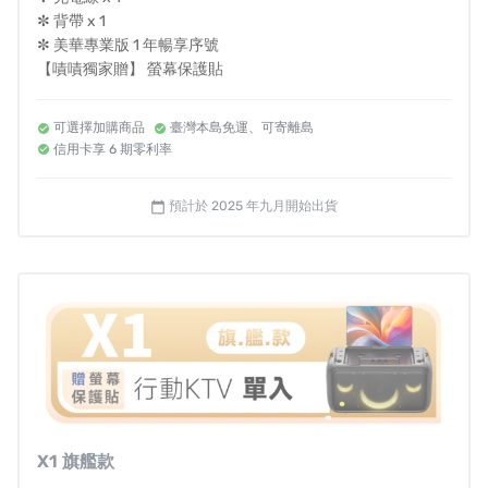
✼ 背帶 x 1
✼ 美華專業版 1 年暢享序號
【嘖嘖獨家贈】 螢幕保護貼
讓聲音來點驚喜，
一秒變聲
可選擇加購商品
臺灣本島免運、可寄離島
信用卡享 6 期零利率
充電瓦數（至高）S1：65W｜S2：45W｜S3：30W
預計於 2025 年九月開始出貨
calendar_today
Ikarao® 使命是讓每個人「隨時隨地都能盡情開唱」享受高
品質、前衛、精緻的派對時光。
每一台伴唱機都經過精心設計，力求結合『科技』與『實
用性』的完美融合。它不僅是一台簡單的藍牙音響設備，
而是一個集『螢幕Ｘ無線麥克風Ｘ喇叭』為一體的全能娛
樂室
X1 旗艦款
無論獨自練習還是與朋友聚會，Ikarao愛克拉 都將成為你