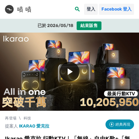
search
登入
Facebook 登入
已於 2026/05/18
結束販售
play_arrow
再登場
\
科技
經典再現
提案人
IKARAO 愛克拉
Ikarao 愛克拉 行動KTV｜「無線」自由K歌+「無