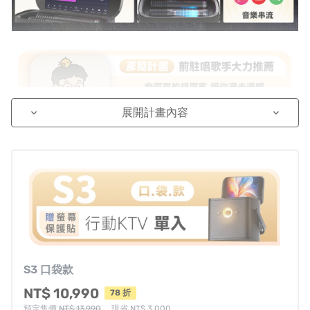
展開計畫內容
keyboard_arrow_down
keyboard_arrow_down
S3 口袋款
NT$ 10,990
78 折
預定售價
NT$ 13,990
，現省 NT$ 3,000