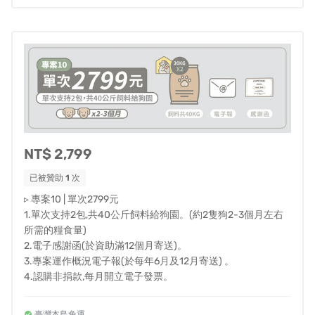
NT$ 2,799
已被贊助
1
次
▹ 專案10 | 單次2799元
目前團隊設計出來的主力飼料為添加骨骼保健配方的雞肉
1.單次支持2包,共40公斤飼料給狗園。(約2隻狗2-3個月左右
所需的糧食量)
口味，除了低脂好消化，環境清潔更容易之外，在收容所
2.電子感謝函(於資助滿12個月寄送)。
內較為擁擠的環境中，難免容易發生碰撞跟誤傷，因此浪
3.專案運作概況電子報(於每年6月及12月寄送) 。
浪們的骨骼保健也是相當重要的一環。
4.認購非捐款,每月開立電子發票。
但日後我們也會依據毛孩們的適口性以及各地收容所的需
臺灣本島免運