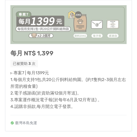
住，只求有地方住就好，卻往往忽略了關於「溫飽」的糧
食需求。 根據我們的統計，目前全台約有數萬隻的浪浪糧
食需求沒有被滿足。 而問題的根源，並不是沒有足夠的資
源，而是沒有被妥善地將供給和需求媒合，進行有效的分
配。
因此我們希望透過此次與浪共食集資計畫：
每月 NT$ 1,399
1.協助填補現存之浪浪糧食的巨大缺口
已被贊助
3
次
本次集資計畫的款項將會用於協助推動浪浪糧食相關的田
▹ 專案7 | 每月1399元
野調查，工作人員將會深入全台各級收容中心，統計並收
1.每個月支持1包,共20公斤飼料給狗園。(約1隻狗2-3個月左右
集各地沒被看見的隱性糧食缺口，讓各位的愛心以及資源
所需的糧食量)
2.電子感謝函(於資助滿12個月寄送)。
可以更合理且有效地送到飢餓的浪浪身邊，浪毛孩們溫
3.專案運作概況電子報(於每年6月及12月寄送) 。
飽。
4.認購非捐款,每月開立電子發票。
2.不只要吃飽，更要吃得健康
！
臺灣本島免運
與浪共食，不只是口號，更是對浪浪們的關愛與承諾，我
們的堅持是：浪浪不是次等生命，他們也值得吃上一餐餐