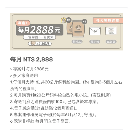
▍資助金佔比分配
集資所得的款項，將會以下列比例進行分配與使用。
每月 NT$ 2,888
６４％：糧食的原料以及生產代工成本。
▹ 專案1 | 每月2888元
１５％：本專案運作所需要的人力薪資等成本。
▹ 多犬家庭適用
８％：嘖嘖集資平台服務費，平台每月收取８％。
1.每個月支持1包,共20公斤飼料給狗園。(約1隻狗2-3個月左右
４％：運送成本，包括物流以及倉儲系統，未來將計畫由
所需的糧食量)
專人專車運送輔助。
2.每月購買1包20公斤飼料給自己的毛小孩。(寄送到府)
１％：初期採用牛皮紙封裝，若有餘裕將改採材質更好的
3.寄送到府之運費僅酌收100元,已包含於本專案。
4.電子感謝函(於資助滿12個月寄送)。
外包裝，近一步提升飼料的保鮮度。
5.專案運作概況電子報(於每年6月及12月寄送) 。
－以上款項比例分配為粗算，實際支出以運作概況電子報
6.認購非捐款,每月開立電子發票。
提供為主。