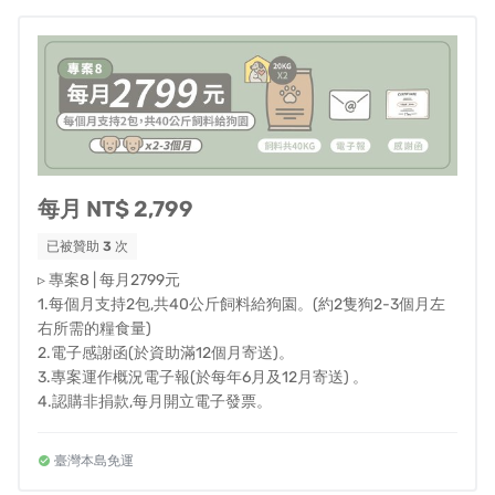
健康的飼料，跟家中的寵物一樣好的飼料。
這並不是一種譁眾取寵，健康的飼料不僅對浪浪的健康有
很大的幫助，還能更進一步減少浪浪的病痛和相關的醫療
開支，對各級收容所來說更是一大福音。
每月 NT$ 2,799
▍我們怎麼做
已被贊助
3
次
▹ 專案8 | 每月2799元
1.每個月支持2包,共40公斤飼料給狗園。(約2隻狗2-3個月左
右所需的糧食量)
2.電子感謝函(於資助滿12個月寄送)。
3.專案運作概況電子報(於每年6月及12月寄送) 。
4.認購非捐款,每月開立電子發票。
臺灣本島免運