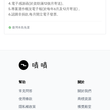
4.電子感謝函(於資助滿12個月寄送)。
▍訂閱-支持狗園方案
5.專案運作概況電子報(於每年6月及12月寄送) 。
6.認購非捐款,每月開立電子發票。
臺灣本島免運
專案４｜每月77元
每個月支持1公斤飼料給狗園(約一隻狗2-3日左右所需
的糧食量)。
電子感謝函(於資助滿12個月寄送)。
幫助
關於
專案運作概況電子報(於每年6月及12月寄送) 。
常見問答
關於我們
認購非捐款，每月開立電子發票。
使用條款
商標資源
隱私權政策
獲獎殿堂