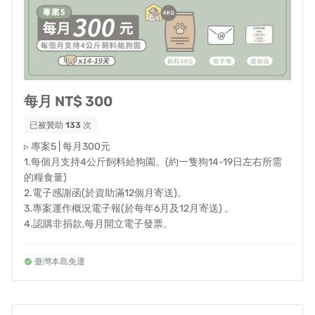
狗園飼料壓力，更衷心期盼能讓每一隻浪浪都能得到溫
飽。
▍關於毛孩的彩虹天堂
每月 NT$ 300
已被贊助
133
次
▹ 專案5 | 每月300元
1.每個月支持4公斤飼料給狗園。(約一隻狗14-19日左右所需
的糧食量)
2.電子感謝函(於資助滿12個月寄送)。
3.專案運作概況電子報(於每年6月及12月寄送) 。
4.認購非捐款,每月開立電子發票。
臺灣本島免運
毛孩的彩虹天堂是一群來自台灣各地有同樣理念的夥伴組
成的團體，我們希望每隻流浪的毛孩們在生命到了盡頭
時，不再像垃圾一樣被丟棄。