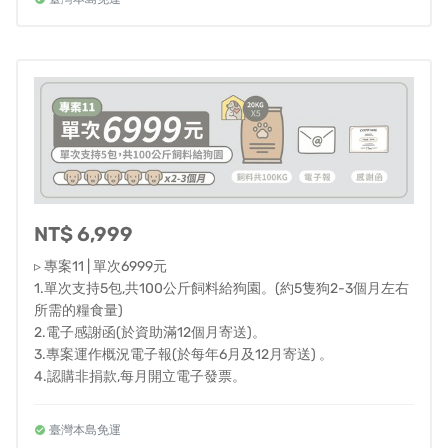
求，進行採購上的調整，每次採購飼料之成分，也會完整
公告於計畫運作概況電子報中。希望透過持續的滾動式調
整，讓毛孩除了吃得健康也能吃得開心。
＞參考成犬每日建議約200~300克即每月約6~9公斤可飽
餐。
＞成犬體重以15~20公斤基準，再依照每日建議量做推算。
NT$ 6,999
▹ 專案11 | 單次6999元
1.單次支持5包,共100公斤飼料給狗園。(約5隻狗2-3個月左右
所需的糧食量)
2.電子感謝函(於資助滿12個月寄送)。
3.專案運作概況電子報(於每年6月及12月寄送) 。
4.認購非捐款,每月開立電子發票。
本專案提供兩種模式做選擇
臺灣本島免運