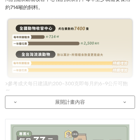
約714噸的飼料。
>參考成犬每日建議約200~300克即每月約6~9公斤可飽
餐。
展開計畫內容
keyboard_arrow_down
keyboard_arrow_down
>成犬體重以15~20公斤基準，再依照每日建議量做推算。
>上圖來源：
https://asms.coa.gov.tw/amlapp/App/PetsMap1.aspx
(參考全國動物收容管理系統2022/07/15之數據做推算)