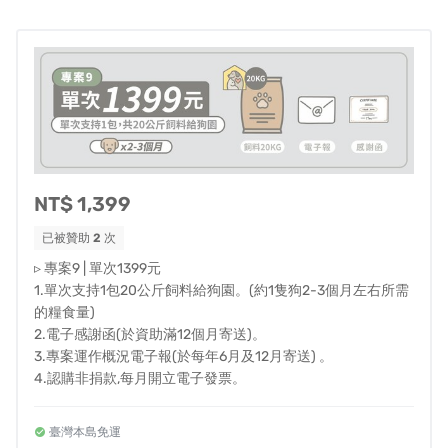
如果只求飽餐，可以依靠壓低品質、削減製作成本來達
到，但這樣的溫飽，就不需要我們來做，任意的單位也許
都能輕易做到。但是對我們來說，透過走訪各地收容所以
及中途之家，並且真實了解地方的需求，讓資源能夠精準
投放進而減少不必要的浪費，省下來的部分就能更專注於
採購更有營養的原料，進而生產出不只是浪浪，而是能跟
開架上的優質飼料相提並論的健康飼料，讓浪浪們也能吃
的飽又吃得健康。
NT$ 1,399
已被贊助
2
次
▹ 專案9 | 單次1399元
▍飼料及規格
1.單次支持1包20公斤飼料給狗園。(約1隻狗2-3個月左右所需
的糧食量)
2.電子感謝函(於資助滿12個月寄送)。
3.專案運作概況電子報(於每年6月及12月寄送) 。
4.認購非捐款,每月開立電子發票。
臺灣本島免運