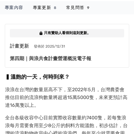
專案內容
專案更新
常見問答
8
9
只有贊助人看得到這則更新。
lock
計畫更新
發佈於 2025/12/31
第四期｜與浪共食計畫營運概況電子報
▍溫飽的一天，何時到來？
浪浪在台灣的數量居高不下，至2022年5月，台灣農委會
推估目前的流浪狗數量將超過15萬5000隻，未來更預計高
達16萬隻以上。
全台各­級收容中心目前實際收容數量約7400隻，若每隻浪
浪每月需要食用至少8公斤的飼料方能溫飽，初步估計，台
灣的流浪動物收容中心裡的浪浪們，每年至少就需要食用