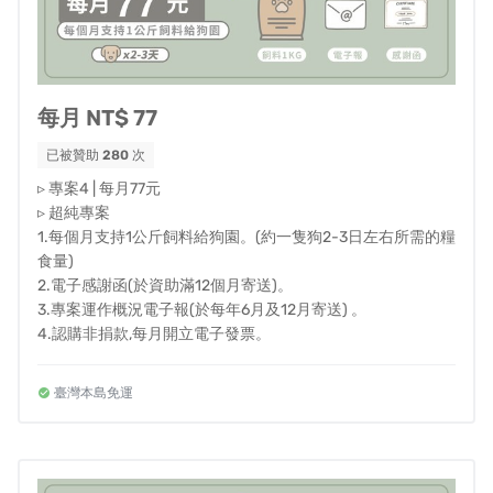
每月 NT$ 77
已被贊助
280
次
▹ 專案4 | 每月77元
▹ 超純專案
1.每個月支持1公斤飼料給狗園。(約一隻狗2-3日左右所需的糧
食量)
2.電子感謝函(於資助滿12個月寄送)。
3.專案運作概況電子報(於每年6月及12月寄送) 。
4.認購非捐款,每月開立電子發票。
除了陸續協助解決全台灣各地收容所的糧食需求，同時也
與各地的中途之家接洽，統計所需要的飼料數量，便能依
臺灣本島免運
照每月集資所得的金額，進行新鮮飼料的採購、合理地分
配並提供給台灣各地所需要的收容所及狗園，讓有限的資
源能有效地分配到真正有需要的地方。不僅僅是為了減輕