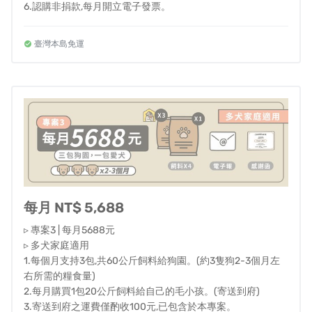
您在聽取了漫長的集資說明之後，能對我們所發現的困
6.認購非捐款,每月開立電子發票。
境，以及我們想要努力解決的方案有所共鳴，並且協助我
們將這個理念，分享給您身邊的親朋好友。
臺灣本島免運
我們無法讓每隻浪浪都能有家，但期盼在牠們短暫的生命
中，能感受到這些大家所給予的關愛與溫暖。
如果您願意參與集資計畫，以更具體方式支持我們的理
念，我們全體團隊同仁在此對您致上十二萬分的感謝。
這樣的支持，對我們是非常重要的，不僅能讓我們能持續
提供與投入更多資源，到臺灣各個需要被溫暖擁抱的角
落，也讓我們知道我們並不孤單，而每一隻浪浪，也將因
每月 NT$ 5,688
此不再孤單。
▹ 專案3 | 每月5688元
▹ 多犬家庭適用
1.每個月支持3包,共60公斤飼料給狗園。(約3隻狗2-3個月左
右所需的糧食量)
2.每月購買1包20公斤飼料給自己的毛小孩。(寄送到府)
3.寄送到府之運費僅酌收100元,已包含於本專案。