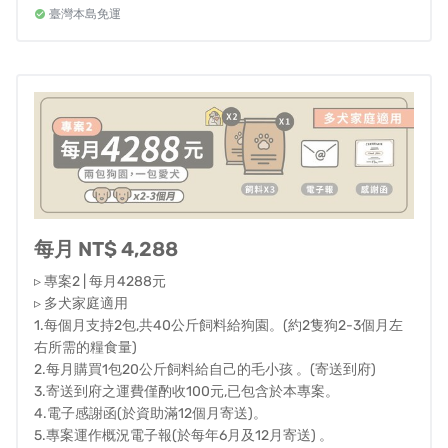
－每月將提撥部分款項投入在未來專人專車運送的計畫
臺灣本島免運
中！
參與集資的浪友們將會在每年6月及12月收到透過嘖嘖集資
平台發送的電子報，本團隊會於其中向各位說明本專案運
作概況，因此，
請在加入訂閱資助後至「帳號設定」-「個
人設定」-開啟「允許信息通知」，如此一來才不會漏接電
子報及其他與專案相關的訊息喔！
每月 NT$ 4,288
▹ 專案2 | 每月4288元
▹ 多犬家庭適用
1.每個月支持2包,共40公斤飼料給狗園。(約2隻狗2-3個月左
右所需的糧食量)
2.每月購買1包20公斤飼料給自己的毛小孩 。(寄送到府)
3.寄送到府之運費僅酌收100元,已包含於本專案。
4.電子感謝函(於資助滿12個月寄送)。
感謝您的細心閱讀，我們的專案說明到此告一段落，希望
5.專案運作概況電子報(於每年6月及12月寄送) 。