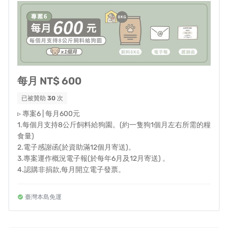
我們關注毛孩、浪浪議題，期盼有天，浪浪能不再流浪；
更希望有天，世界不再有浪浪。
▍與浪共食集資計畫
每月 NT$ 600
已被贊助
30
次
▹ 專案6 | 每月600元
1.每個月支持8公斤飼料給狗園。(約一隻狗1個月左右所需的糧
食量)
2.電子感謝函(於資助滿12個月寄送)。
3.專案運作概況電子報(於每年6月及12月寄送) 。
4.認購非捐款,每月開立電子發票。
毛孩的彩虹天堂從2018年至今，一直致力於改善予解決與
臺灣本島免運
浪相關之領域的困境與難題，其中包含浪浪送行及糧食供
應等，在過程中，我們發現社會資源長期挹注在浪浪的居