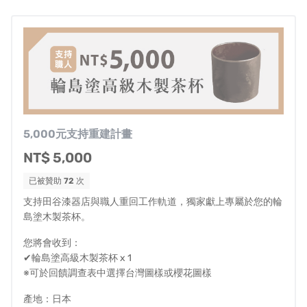
這次在嘖嘖所發起的集資計畫，希望透過
「互相」
的方
式，可以讓更多台灣人親身體驗到輪島漆器的美好外，
您
的每個鼓勵也將化為實質的力量
，讓輪島塗職人可以重回
職場，並且持續培養更多心血，我們誠摯邀請您可以繼續
支援這個計畫。
5,000元支持重建計畫
由於平台規定，如果最終的集資目標未達成100%，將需要
NT$ 5,000
返還全數贊助金額，而無法提供實質金額幫助日本田谷漆
器店進行重建計畫。
已被贊助
72
次
支持田谷漆器店與職人重回工作軌道，獨家獻上專屬於您的輪
為了可以盡可能協助田谷漆器店取得更多資源，同時避免
島塗木製茶杯。
集資計畫失敗的風險，KK Select與嘖嘖溝通後，將會階段
您將會收到：
性調高集資目標，並且透過計畫更新頁面詳盡報告內容。
✔輪島塗高級木製茶杯 x 1
※可於回饋調查表中選擇台灣圖樣或櫻花圖樣
產地：日本
「為什麼只想幫助田谷漆器店？」