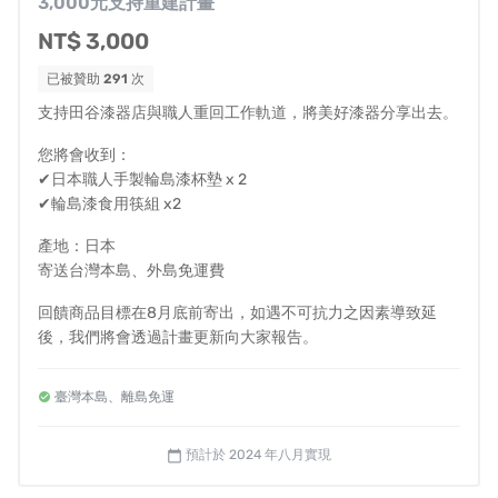
3,000元支持重建計畫
後，結合特殊技術進行三次塗抹，讓輪島塗漆器具有耐用
NT$ 3,000
特性。
已被贊助
291
次
支持田谷漆器店與職人重回工作軌道，將美好漆器分享出去。
製作一個輪島塗漆器至少需要6到7名職人的參與。
由於透
過職人們完成每道必要工序，得以誕生出兼具實用性與美
您將會收到：
感的漆器商品。
✔日本職人手製輪島漆杯墊 x 2
✔輪島漆食用筷組 x2
在這個非常時期，作為一間已經
超過200年歷史的輪島塗
產地：日本
老鋪
，能夠繼續僱用輪島塗職人們，守護生活周遭的家人
寄送台灣本島、外島免運費
朋友，重建我們深愛著的這片土地，我們想
邀請您一起支
回饋商品目標在8月底前寄出，如遇不可抗力之因素導致延
援這個災後重建計畫。
後，我們將會透過計畫更新向大家報告。
真的非常感謝在短時間內得到非常多台灣朋友的支持，每
臺灣本島、離島免運
一份鼓勵都是田谷漆器店繼續前進的動力！因此也會謹慎
的使用這筆來自台灣的資源，請容許我為大家報告我們的
預計於 2024 年八月實現
calendar_today
計畫。