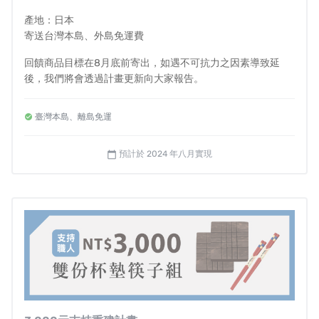
時候可以重回到地震前的生活，目前還沒有明確的答案，
產地：日本
但就算每一步緩慢，我們都會會繼續前進。
寄送台灣本島、外島免運費
回饋商品目標在8月底前寄出，如遇不可抗力之因素導致延
後，我們將會透過計畫更新向大家報告。
即使地震發生後已經經過了3個禮拜的時間，至今想起來仍
然心有餘悸，然而想讓輪島塗商品重新復活的使命與決心
臺灣本島、離島免運
並沒因此消長。我們希望透過這次的集資活動，協助田谷
漆器店，以至於輪島市的輪島漆職人們重回工作軌道，
將
預計於 2024 年八月實現
calendar_today
不安化為繼續前進的動力
，
希望在不久的將來，輪島塗商
品能重回大家的手上
，
讓國寶級工藝輪島塗能繼續被世人
所喜愛
。
2024年1月4日 田谷漆器店 田谷昂大
輪島塗在日本被指定為重要無形文化財。
主要使用日本國
產天然木，並且從底層到表面以天然漆塗抹完成。輪島塗
漆器的基底使用木胚，並將硅藻土與生漆、米糊均勻混合