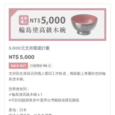
專案可能遇到各種不可控因素，若遇突發狀況，將通知贊
助者最新狀況。當您贊助此計畫即同意承擔此風險，並接
受可能延遲出貨之變因。
退換貨規則
本次賑災專案計畫中的回饋商品仍享有《消費者保護法》
5,000元支持重建計畫
規範之權益，消費者享有商品到貨7天鑑賞期（包含例假
NT$ 5,000
日）之權益，七日鑑賞期屬『猶豫期』並非『試用期』，
SOLD OUT
已被贊助
95
次
商品（含贈品）一經拆封/使用/下水、為保障會員之衛生
支持田谷漆器店與職人重回工作軌道，獨家獻上專屬於您的輪
安全，恕無法退貨。
島塗木碗。
如收到後發現商品本身有因生產過程而導致的生產瑕疵，
您將會收到：
不受限於此規範。請於收到貨3日內聯繫
✔輪島漆高級木碗 x 1
crowdfunding.kk@kik-kake.com
，並附上原訂購人相關證
※可於回饋調查表中選擇台灣圖樣或櫻花圖樣
明（訂購人姓名、電話、訂購編號），我們將會為您處
產地：日本
理。