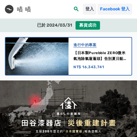
search
登入
Facebook 登入
已於 2024/03/31
募資成功
進行中的專案
【日本製Purebble ZERO微米
氣泡除氯蓮蓬頭】告別夏日黏
膩感，全家大小的洗澡救星！
NT$ 16,343,741