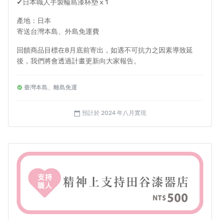
✔日本職人手製輪島漆杯墊 x 1
還能夠跨越地域的界線。
產地：日本
寄送台灣本島、外島免運費
但去年十二月底，正當我們順利將「台灣限定・輪島漆萬
回饋商品目標在8月底前寄出，如遇不可抗力之因素導致延
用料理鏟」寄送到台灣，大家都在享受家人團聚的時刻....
後，我們將會透過計畫更新向大家報告。
2024年1月1日日本當地時間下午4點10分左右，
一場突如
臺灣本島、離島免運
其來的大地震，震垮了養育我長大的這塊土地，無情的天
災也讓位於重災區輪島市的田谷漆器店瞬間成了瓦礫堆。
預計於 2024 年八月實現
calendar_today
《地震後重回現場影片》