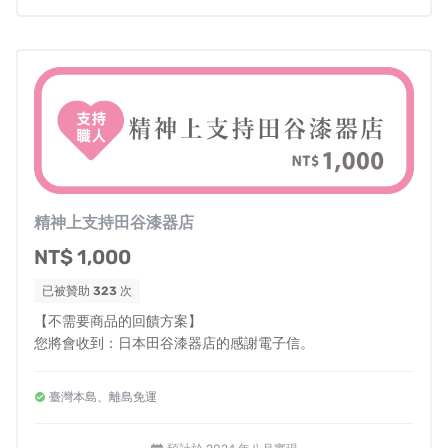
▪️
00:00
石川大地震、火災發生後的輪島市
現況
▪️
00:49
田谷漆器店輪島塗漆器
歷史介紹
▪️
01:18
重回災害現場與
損失估計
▪️
01:48
未開幕的
田谷漆器新展示空間付之一炬
▪️
02:25
復原之路的起點
精神上支持田谷漆器店
NT$ 1,000
地震後，我們在Facebook收到許多
台灣民眾關心以及加油
打氣
的訊息，這兩年協助我們執行專案計畫的
KK Select團
已被贊助
323
次
隊以及當時合作的YouTuber Iku老師與克里斯餐桌皆在第
【不需要商品的回饋方案】
一時間給予關懷，
並向我提案了這次
田谷漆器店災後重建
您將會收到：日本田谷漆器店的感謝電子信。
計畫募資
。
臺灣本島、離島免運
如何讓輪島塗的百年傳統工藝可以持續傳承下去，如何讓
職人們可以安心回到職場，如何讓家人朋友重新回到正常