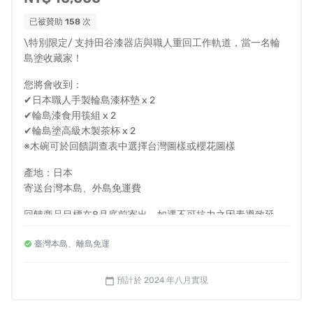
已被贊助
158
次
風險與挑戰
\特別限定/ 支持田谷漆器店與職人重回工作軌道，當一名輪
島塗收藏家！
本次田谷漆器店重建專案達到募資金額，並且在生產工廠
您將會收到：
重建完成後，便會開始進行生產以及出貨。重建工程進度
✔日本職人手製輪島漆杯墊 x 2
以及回饋商品的出貨進度也會持續更新於嘖嘖頁面以及田
✔輪島漆食用筷組 x 2
谷漆器店台灣粉絲頁。
✔輪島塗高級木製茶杯 x 2
※木碗可於回饋調查表中選擇台灣圖樣或櫻花圖樣
田谷漆器店與KK Select將會盡最大努力在目標期間內將回
產地：日本
饋商品交付到大家手上，然而由於重建計劃的時程與進度
寄送台灣本島、外島免運費
現階段仍存在許多不可控因素，商品完成時間也會有延後
回饋商品目標在8月底前寄出，如遇不可抗力之因素導致延
的可能性。
後，我們將會透過計畫更新向大家報告。
臺灣本島、離島免運
當您贊助此重建計畫即同意承擔此風險，以及可以接受各
種可能延遲出貨之變因。如判斷較難接受因不可抗之因素
預計於 2024 年八月實現
calendar_today
而發生的延遲出貨，您可以在重建專案結束前請去信嘖嘖
客服(
support@zeczec.com
）取消您的贊助。