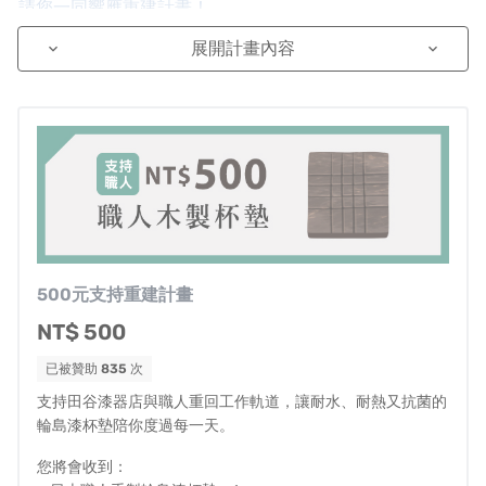
請您一同響應重建計畫！
展開計畫內容
keyboard_arrow_down
keyboard_arrow_down
台灣的朋友們，你們好。我是
日本田谷漆器店第十代傳人-
田谷昂大
。有些人可能是第一次知道我們，請容許我稍微
自我介紹。
我們是來自日本石川縣輪島市的
「田谷漆器店」
。
創立於
1818年，至今已有兩百年的歷史。肩負百年文化傳承的角
色，我們一直遵循傳統的工法製作「輪島塗漆器」的同
時，也不斷地探索開拓漆器的創新和可能性。
500元支持重建計畫
NT$ 500
為了讓海外更多人有機會認識日本的漆器文化，在2022年
已被贊助
835
次
和2023年期間，我們透過嘖嘖平台向台灣介紹了輪島漆萬
支持田谷漆器店與職人重回工作軌道，讓耐水、耐熱又抗菌的
用料理鏟。
輪島漆杯墊陪你度過每一天。
感到非常榮幸的是，超過4100名朋友給予了我們支持，這
您將會收到：
使我們更深信日本的漆器工藝不僅能夠超越時間的限制，