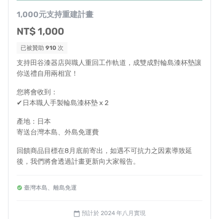
1,000元支持重建計畫
一月分準備開幕的
田谷漆器新企劃的展示間
也因為這場大
NT$ 1,000
火，在自己的眼前
付之一炬
。
已被贊助
910
次
支持田谷漆器店與職人重回工作軌道，成雙成對輪島漆杯墊讓
看著眼前一片荒蕪，對於整個輪島市最引以為傲的輪島塗
你送禮自用兩相宜！
技術以及城市復原等也感到無比絕望。
您將會收到：
✔日本職人手製輪島漆杯墊 x 2
《日本媒體實地採訪影片》
產地：日本
寄送台灣本島、外島免運費
回饋商品目標在8月底前寄出，如遇不可抗力之因素導致延
後，我們將會透過計畫更新向大家報告。
臺灣本島、離島免運
預計於 2024 年八月實現
calendar_today