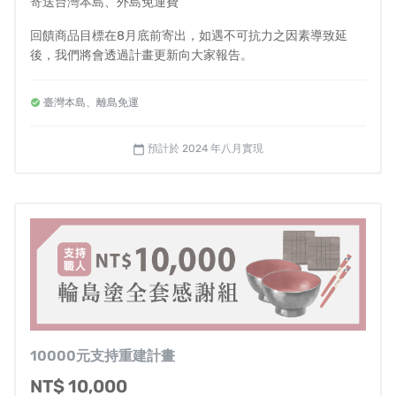
寄送台灣本島、外島免運費
回饋商品目標在8月底前寄出，如遇不可抗力之因素導致延
客服聯絡方式
後，我們將會透過計畫更新向大家報告。
田谷漆器店台灣粉絲專頁
臺灣本島、離島免運
https://www.facebook.com/wajimanuri.taiwan
預計於 2024 年八月實現
calendar_today
KK Select Taiwan客服信箱
crowdfunding.kk@kik-kake.com
營業人登記資訊
營業人名稱：契機股份有限公司
統一編號：85131469
10000元支持重建計畫
NT$ 10,000