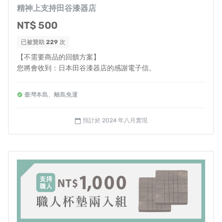
精神上支持田谷漆器店
NT$ 500
已被贊助
229
次
【不需要商品的回饋方案】
您將會收到：日本田谷漆器店的感謝電子信。
在天搖地晃的地震結束的第一時間確認了家人親戚、田谷
漆器店的職人們和員工都平安無事。
年事已高的奶奶被活
臺灣本島、離島免運
埋在瓦礫堆中，但靠著自衛隊員徒步找尋後，也很幸運的
在黃金72小時內救出了我的奶奶。
預計於 2024 年八月實現
calendar_today
即使在地震後的幾天，回想起當時來回奔跑，請求救援的
場景，我想將成為接下來的人生中永遠難以抹去的記憶。
然而不僅僅是這樣，在趨近於零度的寒冬中，輪島市的知
名地標
「輪島朝市」因無情祝融面目全非，輪島漆的知名
廠商五嶹屋大樓也應聲倒下。