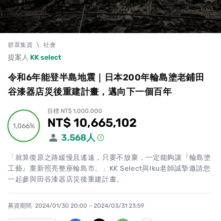
群眾集資
\
社會
提案人
KK select
令和6年能登半島地震｜日本200年輪島塗老鋪田
谷漆器店災後重建計畫，邁向下一個百年
目標 NT$ 1,000,000
NT$ 10,665,102
累計集資金額
1,066%
1,066%
3,568
人
「就算復原之路緩慢且遙遠，只要不放棄，一定能夠讓『輪島塗
工藝』重新照亮整座輪島市。」KK Select與Iku老師誠摯邀請您
一起參與田谷漆器店災後重建計畫。
募資期間
2024/01/30 20:00 – 2024/03/31 23:59