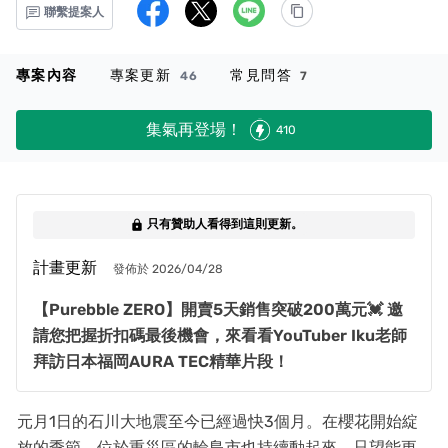
聯繫提案人
專案內容
專案更新
常見問答
46
7
集氣再登場！
410
只有贊助人看得到這則更新。
lock
計畫更新
發佈於 2026/04/28
【Purebble ZERO】開賣5天銷售突破200萬元💓 邀
請您把握折扣碼最後機會，來看看YouTuber Iku老師
拜訪日本福岡AURA TEC精華片段！
元月1日的石川大地震至今已經過快3個月。在櫻花開始綻
放的季節，位於重災區的輪島市也持續動起來，只望能更