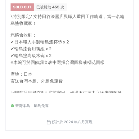
對計畫還有其他疑問嗎？請見
常見問答
。
SOLD OUT
已被贊助
455
次
認為此專案有違規或不適合嘖嘖使用者的地方嗎？請
\特別限定/ 支持田谷漆器店與職人重回工作軌道，當一名輪
島塗收藏家！
填寫表單
協助我們檢查。
您將會收到：
✔日本職人手製輪島漆杯墊 x 2
✔輪島漆食用筷組 x 2
✔輪島塗高級木碗 x 2
※木碗可於回饋調查表中選擇台灣圖樣或櫻花圖樣
產地：日本
寄送台灣本島、外島免運費
回饋商品目標在8月底前寄出，如遇不可抗力之因素導致延
後，我們將會透過計畫更新向大家報告。
臺灣本島、離島免運
預計於 2024 年八月實現
calendar_today