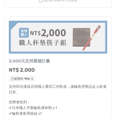
預計於 2024 年八月實現
calendar_today
的生活，未來的復原之路必定艱辛且顛簸，但我深信這是
自己的使命。
這次的群眾集資專案將不會採「捐款」型式進行
。在災後
重建完成，田谷漆器店的職人可以開始重新生產工作後，
我們將會提供對等的輪島塗商品回饋每一位支持我們的朋
友。這除了表示我們的感謝之心以外，同時也是我們對大
家承諾
「必定要重新振興與延續百年輪島塗工藝」
堅定的
決心和信心。
2,000元支持重建計畫
NT$ 2,000
另外，不僅僅只是為了田谷漆器店，我們也希望透過嘖嘖
已被贊助
196
次
集資計畫，邀請輪島市在地的輪島塗老鋪與職人共同生產
支持田谷漆器店與職人重回工作軌道，讓輪島塗商品走入飲食
本次限定的回饋商品，透過這樣子的號招力，讓輪島特產-
日常。
「輪島漆器」能夠繼續延續下去。
您將會收到：
✔日本職人手製輪島漆杯墊 x 1
✔輪島漆食用筷組 x1
在至少食物、乾淨的水源可以確保的困苦當下，對於什麼