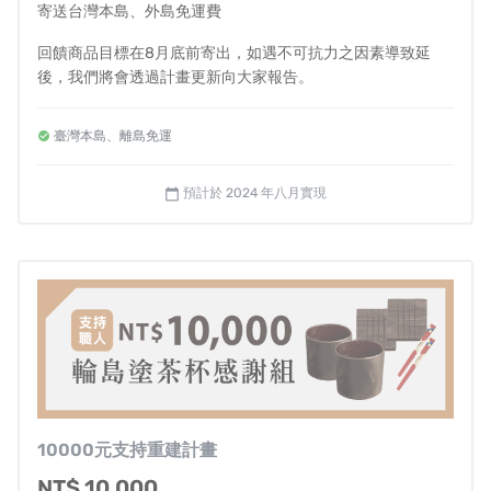
寄送台灣本島、外島免運費
「為什麼選擇以商品販售的方式進行？」
回饋商品目標在8月底前寄出，如遇不可抗力之因素導致延
「利用地震災情來販售商品是不道德的行為」等等...
後，我們將會透過計畫更新向大家報告。
除了溫暖的應援之聲，我們也曾經想過可能會收到冷漠的
批判。
臺灣本島、離島免運
但是明明我們可以盡一份之力，卻因為害怕這樣子的聲音
反而袖手旁觀什麼都不做，反而更不應該。
預計於 2024 年八月實現
calendar_today
為了延續已經持續數百年的日本傳統工藝，並且透過每個
人的情感傳承，讓未來的每一天不再寸步難行，藉由這次
的專案進行可以實際幫助到災區的災民們，讓他們知道
「
並沒有被這個世界所拋棄
」，
重拾再次往前的勇氣
，我
們團隊也會竭盡所能持續努力。期盼這次的田谷漆器店災
後重建計畫也能得到大家的支持。
2024年1月4日 田谷漆器店 災後重建專案關係者全員 敬上
10000元支持重建計畫
NT$ 10,000