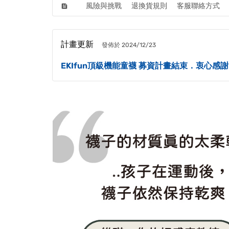
風險與挑戰
退換貨規則
客服聯絡方式
feed
計畫更新
發佈於 2024/12/23
EKIfun頂級機能童襪 募資計畫結束．衷心感謝