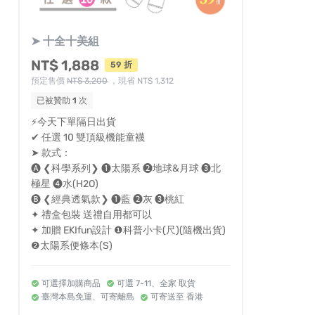
➤ 十全十美組
NT$ 1,888
59 折
預定售價
NT$ 3,200
，現省 NT$ 1,312
已被贊助
1
次
⚡今天下單隔日出貨
✔︎ 任選 10 雙頂級機能童襪
➤ 款式：
🅐 ❮科學系列❯ ❶太陽系 ❷地球&月球 ❸北
極星 ❹水(H2O)
🅑 ❮經典透氣款❯ ❶藍 ❷灰 ❸桃紅
✦ 禮盒包裝 送禮自用都可以
✦ 加贈 EKIfun設計 ❶科普小卡(尺)(隨機出貨)
❷太陽系便條本(S)
可選擇加購商品
可選 7-11、全家 取貨
臺灣本島免運、可寄離島
可寄送至 香港