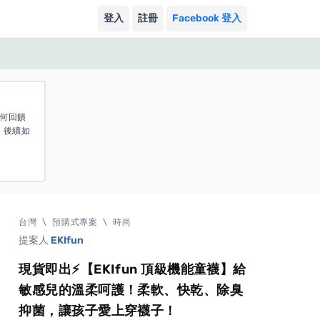
登入
註冊
Facebook 登入
任何回饋
 後續如
台灣
\
預購式專案
\
時尚
提案人
EKIfun
現貨即出⚡【EKIfun 頂級機能童襪】給
敏感兒的溫柔呵護！柔軟、快乾、除臭
抑菌，讓孩子愛上穿襪子！