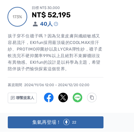
目標 NT$ 30,000
NT$ 52,195
累計集資金額
173%
173%
40
人
孩子穿不住襪子嗎？因為兒童皮膚與纖細敏感又
容易流汗，EKIfun採用最頂級的COOLMAX排汗
紗、PROTIMO抑菌紗以及LYCRA彈性紗，襪子柔
軟洗完不硬抑菌率99%以上且絕對不束腳襪頭沒
有異物感。EKIfun的設計是以科學為主題，希望
陪伴孩子們愉快探索這個世界。
募資期間
2024/11/06 12:00 – 2024/12/20 02:00
聯繫提案人
集氣再登場！
22