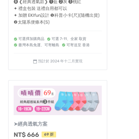
🅑 ❮經典透氣款❯ ❶藍 ❷灰 ❸桃紅
✦ 禮盒包裝 送禮自用都可以
✦ 加贈 EKIfun設計 ❶科普小卡(尺)(隨機出貨)
❷太陽系便條本(S)
可選擇加購商品
可選 7-11、全家 取貨
臺灣本島免運、可寄離島
可寄送至 香港
預計於 2024 年十二月實現
calendar_today
➤經典透氣方案
NT$ 666
69 折