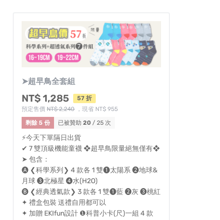
➤超早鳥全套組
NT$ 1,285
57 折
預定售價
NT$ 2,240
，現省 NT$ 955
剩餘 5 份
已被贊助
20
/ 25 次
⚡今天下單隔日出貨
✔ 7 雙頂級機能童襪 ❖超早鳥限量絕無僅有❖
➤ 包含：
🅐 ❮科學系列❯ 4 款各 1 雙❶太陽系 ❷地球&
月球 ❸北極星 ❹水(H2O)
🅑 ❮經典透氣款❯ 3 款各 1 雙❶藍 ❷灰 ❸桃紅
✦ 禮盒包裝 送禮自用都可以
✦ 加贈 EKIfun設計 ❶科普小卡(尺)一組 4 款