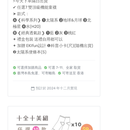
⚡今天下單隔日出貨
✔︎ 任選7 雙頂級機能童襪
➤ 款式：
🅐 ❮科學系列❯ ❶太陽系 ❷地球&月球 ❸北
極星 ❹水(H2O)
🅑 ❮經典透氣款❯ ❶藍 ❷灰 ❸桃紅
✦ 禮盒包裝 送禮自用都可以
✦ 加贈 EKIfun設計 ❶科普小卡(尺)(隨機出貨)
❷太陽系便條本(S)
可選擇加購商品
可選 7-11、全家 取貨
臺灣本島免運、可寄離島
可寄送至 香港
預計於 2024 年十二月實現
calendar_today