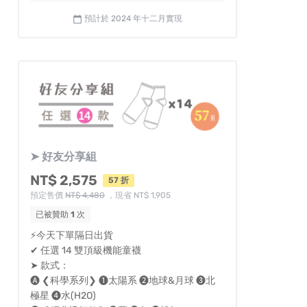
預計於 2024 年十二月實現
calendar_today
➤ 好友分享組
NT$ 2,575
57 折
預定售價
NT$ 4,480
，現省 NT$ 1,905
已被贊助
1
次
⚡今天下單隔日出貨
✔︎ 任選 14 雙頂級機能童襪
➤ 款式：
🅐 ❮科學系列❯ ❶太陽系 ❷地球&月球 ❸北
極星 ❹水(H2O)