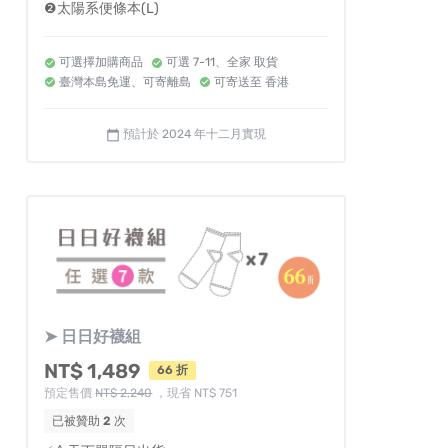
❷太陽系便條本(L)
可選擇加購商品
可選 7-11、全家 取貨
臺灣本島免運、可寄離島
可寄送至 香港
預計於 2024 年十二月實現
calendar_today
➤ 日日好襪組
NT$ 1,489
66 折
預定售價
NT$ 2,240
，現省 NT$ 751
已被贊助
2
次