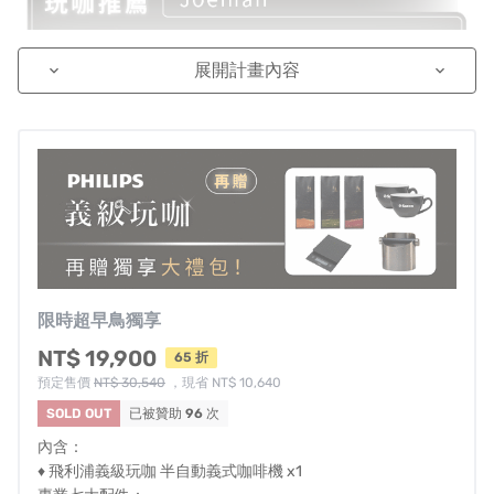
展開計畫內容
keyboard_arrow_down
keyboard_arrow_down
限時超早鳥獨享
NT$ 19,900
65 折
預定售價
NT$ 30,540
，現省 NT$ 10,640
SOLD OUT
已被贊助
96
次
內含：
♦ 飛利浦義級玩咖 半自動義式咖啡機 x1