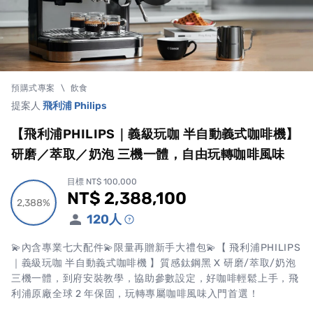
預購式專案
\
飲食
提案人
飛利浦 Philips
【飛利浦PHILIPS｜義級玩咖 半自動義式咖啡機】
研磨／萃取／奶泡 三機一體，自由玩轉咖啡風味
目標 NT$ 100,000
NT$ 2,388,100
累計集資金額
2,388%
2,388%
120
人
💫內含專業七大配件💫限量再贈新手大禮包💫【 飛利浦PHILIPS
｜義級玩咖 半自動義式咖啡機 】質感鈦鋼黑 X 研磨/萃取/奶泡
三機一體，到府安裝教學，協助參數設定，好咖啡輕鬆上手，飛
利浦原廠全球 2 年保固，玩轉專屬咖啡風味入門首選！