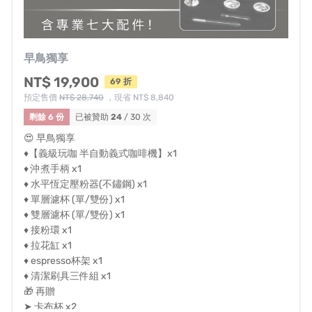
早鳥獨享
NT$ 19,900
69 折
預定售價
NT$ 28,740
，現省 NT$ 8,840
剩餘 6 份
已被贊助
24
/ 30 次
😍 早鳥獨享
♦【義級玩咖 半自動義式咖啡機】x1
♦ 沖煮手柄 x1
♦ 水平恆定壓粉器(不鏽鋼) x1
♦ 單層濾杯 (單/雙份) x1
♦ 雙層濾杯 (單/雙份) x1
♦ 接粉環 x1
♦ 拉花缸 x1
♦ espresso杯架 x1
♦ 清潔刷具三件組 x1
🎁 再贈
➤ 卡布杯 x2