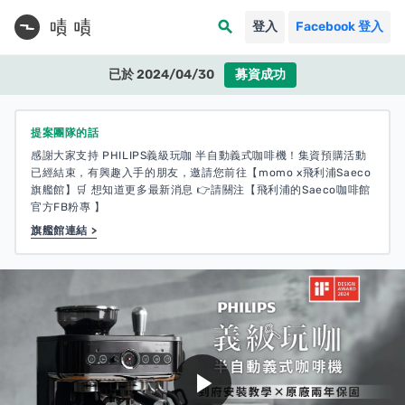
search
登入
Facebook 登入
已於 2024/04/30
募資成功
提案團隊的話
感謝大家支持 PHILIPS義級玩咖 半自動義式咖啡機！集資預購活動
已經結束，有興趣入手的朋友，邀請您前往【momo x飛利浦Saeco
旗艦館】🛒 想知道更多最新消息 👉請關注【飛利浦的Saeco咖啡館
官方FB粉專 】
旗艦館連結 >
play_arrow