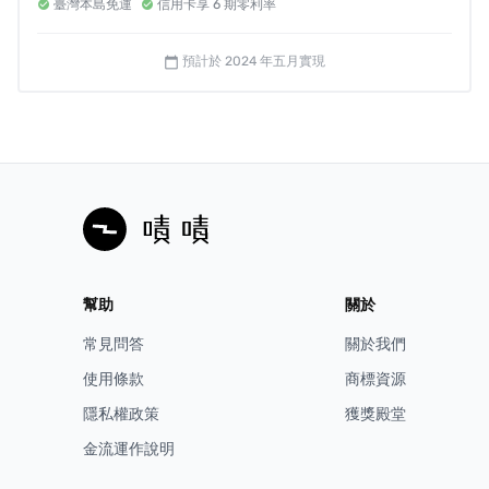
臺灣本島免運
信用卡享 6 期零利率
義級玩咖必備後援！原廠玩咖前輩帶領穿越新手村，新手
初入玩咖世界無須擔心，手把手帶你玩各種參數設定！
預計於 2024 年五月實現
calendar_today
☕ 新手教學：專業玩咖
到府安裝教學
☕
售後保固：原廠全球兩年保固，到府維修免煩惱
\ ✸玩咖攻略✸7
效率至上
/
開機不用等loading！義級玩咖搭載快速瞬熱系統，開機到
預熱完畢只需要60秒，玩咖模式立即啟動，無須等候！
\ ✸玩咖攻略✸8
沖煮溫度精準掌控！
/
幫助
關於
不同焙度的咖啡豆適合不同沖煮溫度，義級玩咖內建PID溫
常見問答
關於我們
控，確保沖煮溫度從第一秒到最後一秒都能恆溫，同時具
使用條款
商標資源
三段溫控，掌握風味每杯都香醇！
隱私權政策
獲獎殿堂
☕ 三段溫度：杯中溫度70°C-75°C-85°C(±5°C)，滴滴都是
金流運作說明
完美口感