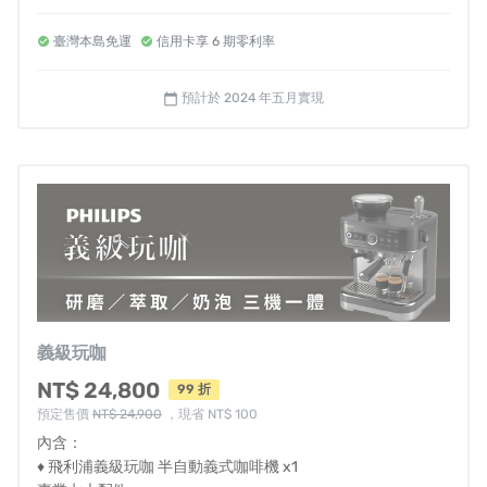
➤ 咖啡渣桶 x1
➤ 湛盧咖啡豆 200g x3
臺灣本島免運
信用卡享 6 期零利率
預計於 2024 年五月實現
calendar_today
義式咖啡機No.1領導品牌飛利浦PHILIPS
，以60年咖啡經
驗和不斷創新的精神，打造半自動玩咖新手裝備，不僅研
磨／萃取／奶泡 All-In-One
，各種咖啡師專業配備也一應
俱全！跟著玩咖攻略，一起玩各種客製咖啡參數設定，每
杯萃取都不失手，
新手也能秒變咖啡高手
！
義級玩咖
\ ✸玩咖攻略✸1
三機一體
/
NT$ 24,800
99 折
預定售價
NT$ 24,900
，現省 NT$ 100
研磨、萃取、奶泡一機三用，義級玩咖一台搞定玩咖啡所
內含：
有需求和步驟！
♦ 飛利浦義級玩咖 半自動義式咖啡機 x1