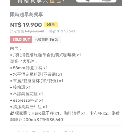
☕
15bar穩定高壓
：極致萃取黃金Crema
限時超早鳥獨享
☕
溫和預浸
：3秒預潤，完整釋放咖啡香氣
NT$ 19,900
65 折
☕
壓力顯示表
：精準監控，完美每一次萃取
預定售價
NT$ 30,540
，現省 NT$ 10,640
SOLD OUT
已被贊助
96
次
\ ✸玩咖攻略✸4
完整充足裝備
！
/
內含：
♦ 飛利浦義級玩咖 半自動義式咖啡機 x1
體驗咖啡師儀式感，玩咖專業七大配件一次搞定！
專業七大配件：
♦ 58mm 沖煮手柄 x1
\✸ 玩咖攻略✸5
綿密雲朵奶泡
/
♦ 水平恆定壓粉器(不鏽鋼) x1
♦ 單層/雙層濾杯 (單/雙份) x1
搭載強力高壓蒸汽棒，玩咖能輕鬆打出細緻奶泡！
♦ 接粉環 x1
♦ 不鏽鋼拉花缸 x1
成功的奶泡是質地綿密、表面帶有光澤感，也是拉花成功
♦ espresso杯架 x1
的關鍵！
♦ 清潔刷具三件組 x1
🎁 獨家贈：Hario電子秤 x1 、咖啡渣桶 x1、卡布杯 x2、湛盧
咖啡豆 200g x3 (市價$5,640)
\ ✸玩咖攻略✸6
後援強大！/