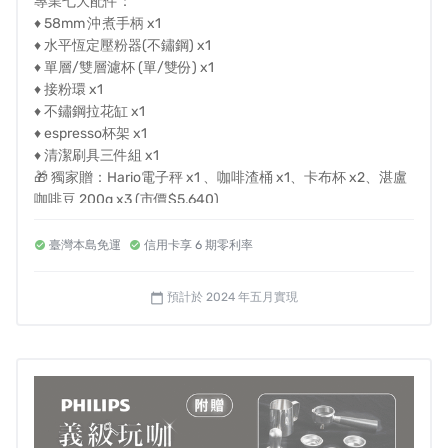
專業七大配件：
♦ 58mm 沖煮手柄 x1
♦ 水平恆定壓粉器(不鏽鋼) x1
♦ 單層/雙層濾杯 (單/雙份) x1
♦ 接粉環 x1
♦ 不鏽鋼拉花缸 x1
♦ espresso杯架 x1
♦ 清潔刷具三件組 x1
🎁 獨家贈：Hario電子秤 x1 、咖啡渣桶 x1、卡布杯 x2、湛盧
咖啡豆 200g x3 (市價$5,640)
臺灣本島免運
信用卡享 6 期零利率
預計於 2024 年五月實現
calendar_today