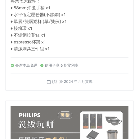
專業七大配件：
♦ 58mm 沖煮手柄 x1
♦ 水平恆定壓粉器(不鏽鋼) x1
\ ✸玩咖攻略✸2
精準掌控
濃淡自訂
/
♦ 單層/雙層濾杯 (單/雙份) x1
♦ 接粉環 x1
無論喜歡濃郁深焙還是清新淺焙，都能自由調整粉水比，
♦ 不鏽鋼拉花缸 x1
客製玩咖自己喜歡的風味！從新手到玩咖達人，三種落粉
♦ espresso杯架 x1
模式確保每次粉量不失準，不浪費任何咖啡豆！
♦ 清潔刷具三件組 x1
☕
一鍵定量
：每次精準研磨從不失手
臺灣本島免運
信用卡享 6 期零利率
☕
旋鈕微調
：±4g隨心所欲輕鬆調整
☕
下壓把手
：直覺操作新手也易上手
預計於 2024 年五月實現
calendar_today
\ ✸玩咖攻略✸3
精準萃取不失手！
/
配備壓力表精準監控和內建穩定高壓、自動預潤功能，義
級玩咖精準掌握咖啡最佳風味，避免萃取不足或是過度萃
取，滴滴都是馥郁醇香！