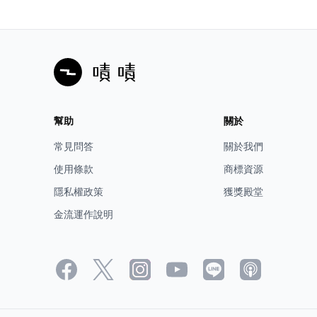
💁
羅伊老師看設計
x《Arpha智慧廚下廚餘機》
💬有了「它」生活變得更加便利，連從事室內設計開
箱的羅老師都打從心裡去認同它！
聰明廚房新夥伴，享受便捷與高效的綠色家居助力
幫助
關於
常見問答
關於我們
使用條款
商標資源
隱私權政策
獲獎殿堂
金流運作說明