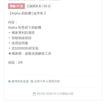
👏邀請到室內設計師權威
形拾室研 總監
實測開箱
剩餘 17 份
已被購買
3
/ 20 次
💬
「市面上廚餘機種類蠻多的，不管是冷凍的還是乾燥廚
【Arpha 廚餘機 | 超早鳥 】
餘機，都需要再拿去丟棄，也無法保證完完全全沒有異味
內容：
產生，在設計上也須保留空間擺放機台，有了 Arpha智慧
Arpha 智慧廚下廚餘機
廚下廚餘機 能完全解決這些問題，藏在廚下也美觀，只要
⚬ 獨家專利防濺罩
放進水槽120秒內研磨成漿，輕鬆解決煩人的廚餘問題，超
⚬ 智能無線按鈕
方便！」
⚬ 使用說明書
⚬ 含$2000到府安裝
★獨家贈：超載保護解除工具
保固：2年
--------
重要提醒
臺灣本島免運
信用卡享 6 期零利率
📢 台灣 (本島) 免運費，不開放海外寄送
📢 此方案含基本安裝【不含】 鑽孔、加飾板服務
📢 如退款帳戶為海外帳戶，退款時手續費消費者須自行負擔
預計於 2025 年七月開始出貨
calendar_today