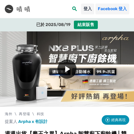
search
登入
Facebook 登入
已於 2025/08/19
結束販售
play_arrow
海外
\
再登場
\
科技
經典再現
提案人
Arpha x 有設計
週週出貨【磨王之胃】Arpha 智慧廚下廚餘機 | 雙