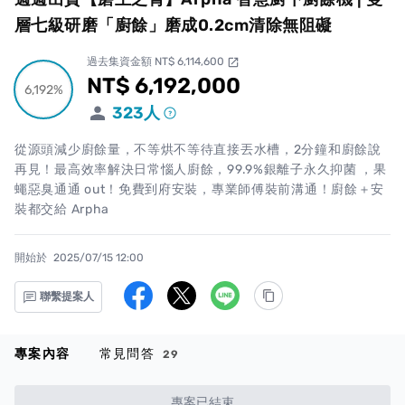
層七級研磨「廚餘」磨成0.2cm清除無阻礙
過去集資金額 NT$ 6,114,600
open_in_new
NT$ 6,192,000
累計集資金額
6,192%
6,192%
323
人
從源頭減少廚餘量，不等烘不等待直接丟水槽，2分鐘和廚餘說
再見！最高效率解決日常惱人廚餘，99.9%銀離子永久抑菌 ，果
蠅惡臭通通 out！免費到府安裝，專業師傅裝前溝通！廚餘＋安
裝都交給 Arpha
開始於
2025/07/15 12:00
聯繫提案人
專案內容
常見問答
29
專案已結束