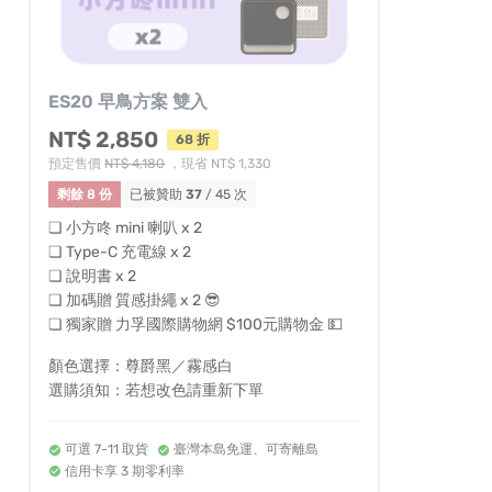
ES20 早鳥方案 雙入
NT$ 2,850
68 折
預定售價
NT$ 4,180
，現省 NT$ 1,330
剩餘 8 份
已被贊助
37
/ 45 次
❏ 小方咚 mini 喇叭 x 2
❏ Type-C 充電線 x 2
❏ 說明書 x 2
❏ 加碼贈 質感掛繩 x 2 😎
❏ 獨家贈 力孚國際購物網 $100元購物金 💵
顏色選擇：尊爵黑／霧感白
選購須知：若想改色請重新下單
可選 7-11 取貨
臺灣本島免運、可寄離島
信用卡享 3 期零利率