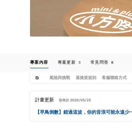
專案內容
專案更新
常見問答
3
8
風險與挑戰
退換貨規則
客服聯絡方式
feed
計畫更新
發佈於 2025/05/23
【早鳥倒數】錯過這波，你的音浪可能永遠少一