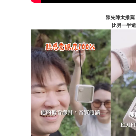
陳先陳太推薦 
比另一半還