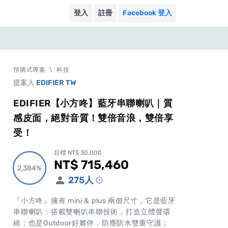
登入
註冊
Facebook 登入
預購式專案
\
科技
提案人
EDIFIER TW
EDIFIER【小方咚】藍牙串聯喇叭｜質
感皮面，絕對音質！雙倍音浪，雙倍享
受！
目標 NT$ 30,000
NT$ 715,460
累計集資金額
2,384%
2,384%
275
人
『小方咚』擁有 mini & plus 兩個尺寸，它是藍牙
串聯喇叭：搭載雙喇叭串聯技術，打造立體聲環
繞；也是Outdoor好夥伴，防塵防水雙重守護；