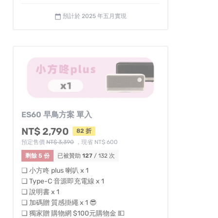
預計於 2025 年五月實現
calendar_today
ES60 早鳥方案 單入
NT$ 2,790
82 折
預定售價
NT$ 3,390
，現省 NT$ 600
剩餘 5 份
已被贊助
127
/ 132 次
❏ 小方咚 plus 喇叭 x 1
❏ Type-C 音源即充電線 x 1
❏ 說明書 x 1
❏ 加碼贈 質感掛繩 x 1 😎
❏ 獨家贈 購物網 $100元購物金 💵