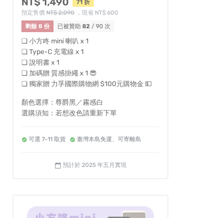
NT$ 1,490
71 折
預定售價
NT$ 2,090
，現省 NT$ 600
剩餘 8 份
已被贊助
82
/ 90 次
❏ 小方咚 mini 喇叭 x 1
❏ Type-C 充電線 x 1
❏ 說明書 x 1
❏ 加碼贈 質感掛繩 x 1 😎
❏ 獨家贈 力孚國際購物網 $100元購物金 💵
顏色選擇：尊爵黑／霧感白
選購須知：若想改色請重新下單
可選 7-11 取貨
臺灣本島免運、可寄離島
預計於 2025 年五月實現
calendar_today