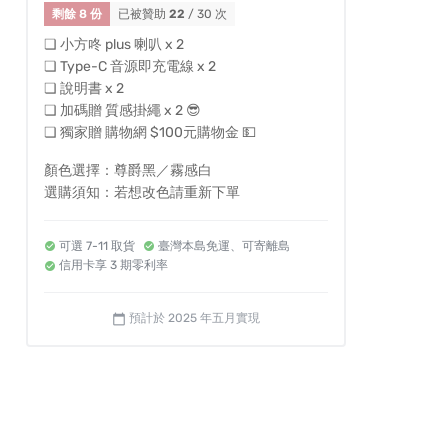
剩餘 8 份
已被贊助
22
/ 30 次
❏ 小方咚 plus 喇叭 x 2
❏ Type-C 音源即充電線 x 2
❏ 說明書 x 2
❏ 加碼贈 質感掛繩 x 2 😎
❏ 獨家贈 購物網 $100元購物金 💵
顏色選擇：尊爵黑／霧感白
選購須知：若想改色請重新下單
可選 7-11 取貨
臺灣本島免運、可寄離島
信用卡享 3 期零利率
預計於 2025 年五月實現
calendar_today