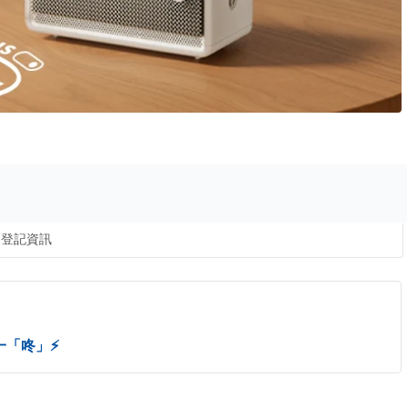
登記資訊
「咚」⚡️