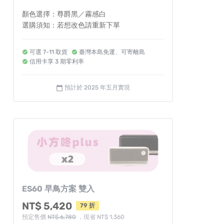
顏色選擇：尊爵黑／霧感白
選購須知：若想改色請重新下單
可選 7-11 取貨
臺灣本島免運、可寄離島
信用卡享 3 期零利率
預計於 2025 年五月實現
calendar_today
ES60 早鳥方案 雙入
NT$ 5,420
79 折
預定售價
NT$ 6,780
，現省 NT$ 1,360