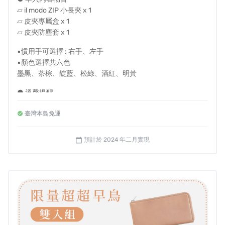
片吧
▱ il modo ZIP 小長夾 x 1
▱ 皮夾專屬盒 x 1
▱ 皮夾防塵套 x 1
▪慣用手可選擇 : 右手、左手
▪顏色選擇共六色
墨黑、茶棕、靛藍、松綠、酒紅、明黃
● 溫馨提醒
- 左右手選擇是指拿取卡片時的慣用手
臺灣本島免運
- 國內皆享有免運費，若海外或離島配送需求請私訊我們
- 每件皮夾皆為職人手工客製，一旦進入製程，恕無法提供顏
色與慣用手修改
預計於 2024 年二月實現
calendar_today
- 如需打統編，備註欄請填抬頭及統編
- 如退款帳戶為海外帳戶，退款時手續費消費者須自行負擔
集結眾多風格穿搭，邀請您一起觀看！🥰