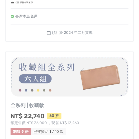
● 溫馨提醒
- 左右手選擇是指拿取卡片時的慣用手
臺灣本島免運
- 國內皆享有免運費，若海外或離島配送需求請私訊我們
- 每件皮夾皆為職人手工客製，一旦進入製程，恕無法提供顏
色與慣用手修改
預計於 2024 年二月實現
calendar_today
- 如需打統編，備註欄請填抬頭及統編
- 如退款帳戶為海外帳戶，退款時手續費消費者須自行負擔
全系列 | 收藏款
NT$ 22,740
63 折
預定售價
NT$ 36,000
，現省 NT$ 13,260
剩餘 9 份
已被贊助
1
/ 10 次