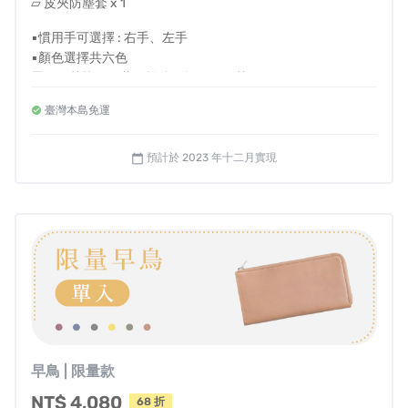
▱ 皮夾防塵套 x 1
▪慣用手可選擇 : 右手、左手
▪顏色選擇共六色
墨黑、茶棕、靛藍、松綠、酒紅、明黃
臺灣本島免運
● 溫馨提醒
- 左右手選擇是指拿取卡片時的慣用手
- 國內皆享有免運費，若海外或離島配送需求請私訊我們
預計於 2023 年十二月實現
calendar_today
- 每件皮夾皆為職人手工客製，一旦進入製程，恕無法提供顏
色與慣用手修改
- 如需打統編，備註欄請填抬頭及統編
- 如退款帳戶為海外帳戶，退款時手續費消費者須自行負擔
早鳥 | 限量款
NT$ 4,080
68 折