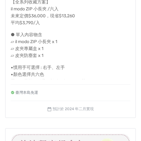
【全系列收藏方案】
il modo ZIP 小長夾 /六入
未來定價$36,000，現省$13,260
平均$3,790/入
● 單入內容物含
▱ il modo ZIP 小長夾 x 1
▱ 皮夾專屬盒 x 1
▱ 皮夾防塵套 x 1
▪慣用手可選擇 : 右手、左手
▪顏色選擇共六色
▾可容納 30張紙鈔、25個零錢、11張卡片、名片、2把鑰匙
墨黑、茶棕、靛藍、松綠、酒紅、明黃
或發票
臺灣本島免運
● 溫馨提醒
- 左右手選擇是指拿取卡片時的慣用手
- 國內皆享有免運費，若海外或離島配送需求請私訊我們
預計於 2024 年二月實現
calendar_today
- 每件皮夾皆為職人手工客製，一旦進入製程，恕無法提供顏
色與慣用手修改
- 如需打統編，備註欄請填抬頭及統編
- 如退款帳戶為海外帳戶，退款時手續費消費者須自行負擔