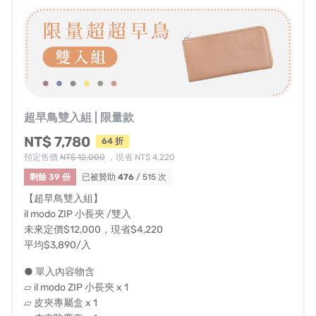
超早鳥雙入組 | 限量款
NT$ 7,780
64 折
預定售價
NT$ 12,000
，現省 NT$ 4,220
剩餘 39 份
已被贊助
476
/ 515 次
【超早鳥雙入組】
il modo ZIP 小長夾 /雙入
未來定價$12,000，現省$4,220
平均$3,890/入
● 單入內容物含
▱ il modo ZIP 小長夾 x 1
▱ 皮夾專屬盒 x 1