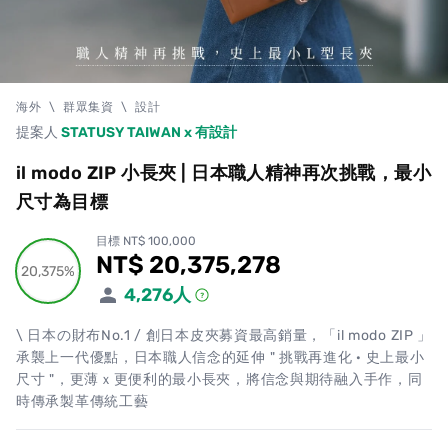
海外
\
群眾集資
\
設計
提案人
STATUSY TAIWAN x 有設計
il modo ZIP 小長夾 | 日本職人精神再次挑戰，最小
尺寸為目標
目標 NT$ 100,000
NT$ 20,375,278
累計集資金額
20,375%
20,375%
4,276
人
\ 日本の財布No.1 / 創日本皮夾募資最高銷量，「il modo ZIP 」
承襲上一代優點，日本職人信念的延伸 " 挑戰再進化 · 史上最小
尺寸 "，更薄ｘ更便利的最小長夾，將信念與期待融入手作，同
時傳承製革傳統工藝