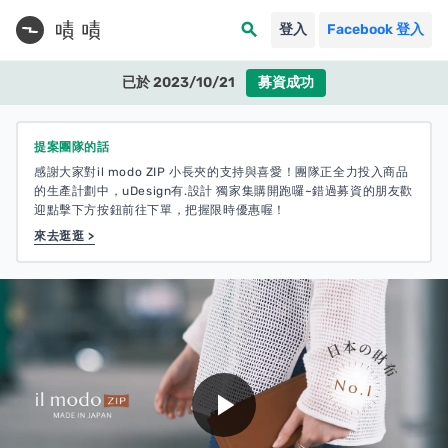
search
登入
Facebook 登入
已於 2023/10/21
募資成功
提案團隊的話
感謝大家對il modo ZIP 小長夾的支持與喜愛！團隊正全力投入商品
的生產計劃中，uDesign有.設計 獨家集購開跑囉~錯過募資的朋友歡
迎點擊下方按鈕前往下單，把握限時優惠喔！
來去逛逛 >
play_arrow