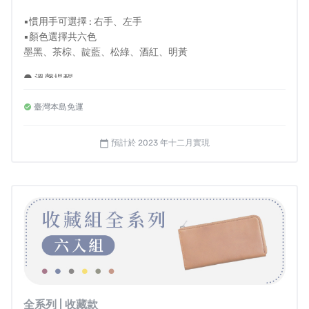
▪慣用手可選擇 : 右手、左手
▪顏色選擇共六色
墨黑、茶棕、靛藍、松綠、酒紅、明黃
● 溫馨提醒
- 左右手選擇是指拿取卡片時的慣用手
臺灣本島免運
- 國內皆享有免運費，若海外或離島配送需求請私訊我們
- 每件皮夾皆為職人手工客製，一旦進入製程，恕無法提供顏
色與慣用手修改
預計於 2023 年十二月實現
calendar_today
- 如需打統編，備註欄請填抬頭及統編
- 如退款帳戶為海外帳戶，退款時手續費消費者須自行負擔
全系列 | 收藏款