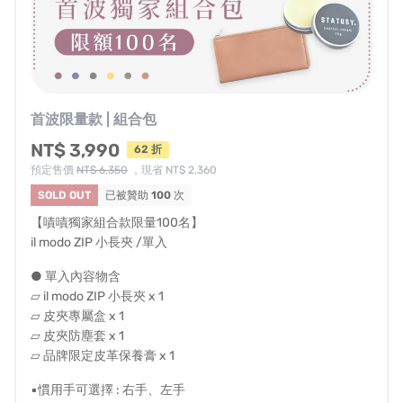
首波限量款 | 組合包
▾ 當然！新台幣也裝得下
NT$ 3,990
62 折
預定售價
NT$ 6,350
，現省 NT$ 2,360
SOLD OUT
已被贊助
100
次
【嘖嘖獨家組合款限量100名】
il modo ZIP 小長夾 /單入
● 單入內容物含
▱ il modo ZIP 小長夾 x 1
▱ 皮夾專屬盒 x 1
▱ 皮夾防塵套 x 1
▱ 品牌限定皮革保養膏 x 1
▪慣用手可選擇 : 右手、左手