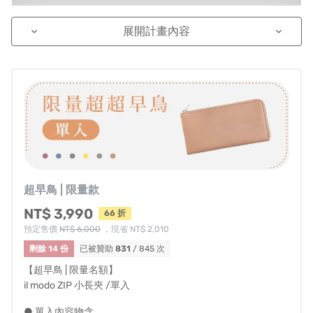
展開計畫內容
keyboard_arrow_down
keyboard_arrow_down
▌ 感謝 貢丸滾去哪 推薦開箱！街訪遇到贊助者，快來聽聽
他的真實想法🥰
超早鳥 | 限量款
NT$ 3,990
66 折
預定售價
NT$ 6,000
，現省 NT$ 2,010
剩餘 14 份
已被贊助
831
/ 845 次
【超早鳥 | 限量名額】
il modo ZIP 小長夾 /單入
▌ 💁‍♀️小編來開箱！設計特點一一與你說明，一起來看看影
● 單入內容物含