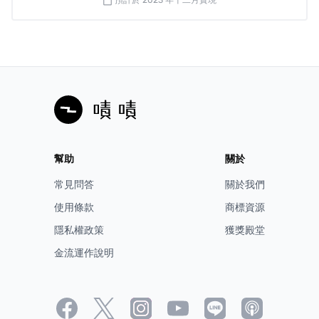
預計於 2023 年十二月實現
calendar_today
- 每件皮夾皆為職人手工客製，一旦進入製程，恕無法提供顏
色與慣用手修改
- 如需打統編，備註欄請填抬頭及統編
- 如退款帳戶為海外帳戶，退款時手續費消費者須自行負擔
幫助
關於
常見問答
關於我們
使用條款
商標資源
隱私權政策
獲獎殿堂
金流運作說明