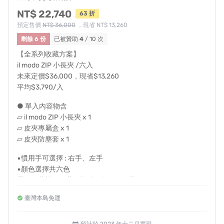
NT$ 22,740
63 折
預定售價
NT$ 36,000
，現省 NT$ 13,260
剩餘 6 份
已被贊助
4
/ 10 次
【全系列收藏方案】
il modo ZIP 小長夾 /六入
未來定價$36,000，現省$13,260
平均$3,790/入
● 單入內容物含
▱ il modo ZIP 小長夾 x 1
▱ 皮夾專屬盒 x 1
▱ 皮夾防塵套 x 1
▪慣用手可選擇 : 右手、左手
▪顏色選擇共六色
墨黑、茶棕、靛藍、松綠、酒紅、明黃
臺灣本島免運
● 溫馨提醒
- 左右手選擇是指拿取卡片時的慣用手
- 國內皆享有免運費，若海外或離島配送需求請私訊我們