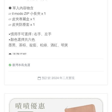
● 單入內容物含
▱ il modo ZIP 小長夾 x 1
▱ 皮夾專屬盒 x 1
▱ 皮夾防塵套 x 1
▪慣用手可選擇 : 右手、左手
▪顏色選擇共六色
➊
挑戰L型拉鍊長款錢包的
“史上最小尺寸”
！17cm
墨黑、茶棕、靛藍、松綠、酒紅、明黃
x 8.5cm 的極限尺寸
● 溫馨提醒
➋
日本募資
皮夾類產品
No.1「il modo」現在更薄，
- 左右手選擇是指拿取卡片時的慣用手
成為流行的L-fascia！
臺灣本島免運
- 國內皆享有免運費，若海外或離島配送需求請私訊我們
➌
就像一個四維口袋！無需彎曲即可容納 30 張鈔
- 每件皮夾皆為職人手工客製，一旦進入製程，恕無法提供顏
色與慣用手修改
票、25 枚硬幣和 11 張、2把鑰匙
預計於 2024 年二月實現
calendar_today
- 如需打統編，備註欄請填抬頭及統編
- 如退款帳戶為海外帳戶，退款時手續費消費者須自行負擔