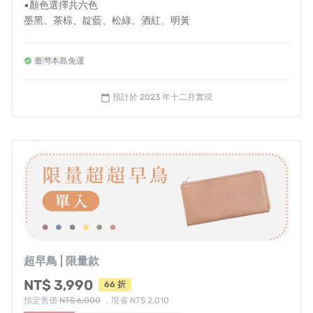
▪顏色選擇共六色
墨黑、茶棕、靛藍、松綠、酒紅、明黃
有收到蠻多台灣的消費者擔心台幣無法放！
● 溫馨提醒
▾ 不管是
NTD$1,000
、
$500
、
$100
元的紙鈔，il modo ZIP
臺灣本島免運
- 左右手選擇是指拿取卡片時的慣用手
- 國內皆享有免運費，若海外或離島配送需求請私訊我們
都能裝進去！
- 每件皮夾皆為職人手工客製，一旦進入製程，恕無法提供顏
預計於 2023 年十二月實現
calendar_today
色與慣用手修改
- 如需打統編，備註欄請填抬頭及統編
- 如退款帳戶為海外帳戶，退款時手續費消費者須自行負擔
超早鳥 | 限量款
NT$ 3,990
66 折
預定售價
NT$ 6,000
，現省 NT$ 2,010