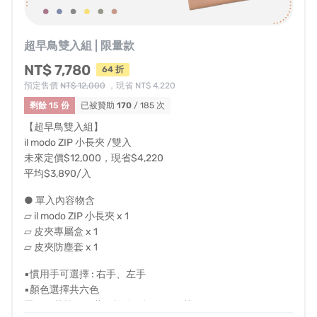
超早鳥雙入組 | 限量款
NT$ 7,780
64 折
預定售價
NT$ 12,000
，現省 NT$ 4,220
剩餘 15 份
已被贊助
170
/ 185 次
【超早鳥雙入組】
il modo ZIP 小長夾 /雙入
未來定價$12,000，現省$4,220
平均$3,890/入
● 單入內容物含
▱ il modo ZIP 小長夾 x 1
▱ 皮夾專屬盒 x 1
感謝日本影音創作者
革製品レビュー。スモ
▱ 皮夾防塵套 x 1
カシ
的介紹
▪慣用手可選擇 : 右手、左手
▪顏色選擇共六色
墨黑、茶棕、靛藍、松綠、酒紅、明黃