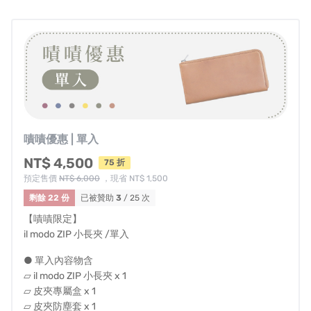
- 如退款帳戶為海外帳戶，退款時手續費消費者須自行負擔
嘖嘖優惠 | 單入
NT$ 4,500
75 折
預定售價
NT$ 6,000
，現省 NT$ 1,500
剩餘 22 份
已被贊助
3
/ 25 次
【嘖嘖限定】
il modo ZIP 小長夾 /單入
● 單入內容物含
▱ il modo ZIP 小長夾 x 1
▱ 皮夾專屬盒 x 1
▱ 皮夾防塵套 x 1