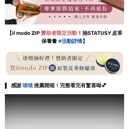
【il modo ZIP
贊助者限定活動
！抽STATUSY 皮革
保養膏
#活動詳情
】
▌
感謝
嘖嘖
推薦開箱！完整看完有驚喜呦💕