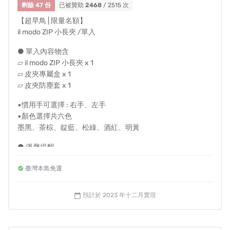
剩餘 47 份
已被贊助
2468
/ 2515 次
【超早鳥 | 限量名額】
il modo ZIP 小長夾 /單入
● 單入內容物含
▱ il modo ZIP 小長夾 x 1
▱ 皮夾專屬盒 x 1
▱ 皮夾防塵套 x 1
▪慣用手可選擇 : 右手、左手
▪顏色選擇共六色
墨黑、茶棕、靛藍、松綠、酒紅、明黃
● 溫馨提醒
- 左右手選擇是指拿取卡片時的慣用手
臺灣本島免運
- 國內皆享有免運費，若海外或離島配送需求請私訊我們
- 每件皮夾皆為職人手工客製，一旦進入製程，恕無法提供顏
色與慣用手修改
預計於 2023 年十二月實現
calendar_today
- 如需打統編，備註欄請填抬頭及統編
- 如退款帳戶為海外帳戶，退款時手續費消費者須自行負擔