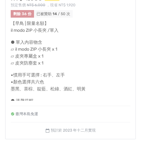
預定售價
NT$ 6,000
，現省 NT$ 1,920
剩餘 36 份
已被贊助
14
/ 50 次
【早鳥 | 限量名額】
il modo ZIP 小長夾 /單入
● 單入內容物含
▱ il modo ZIP 小長夾 x 1
▱ 皮夾專屬盒 x 1
▱ 皮夾防塵套 x 1
▪慣用手可選擇 : 右手、左手
▪顏色選擇共六色
墨黑、茶棕、靛藍、松綠、酒紅、明黃
● 溫馨提醒
- 左右手選擇是指拿取卡片時的慣用手
臺灣本島免運
- 國內皆享有免運費，若海外或離島配送需求請私訊我們
- 每件皮夾皆為職人手工客製，一旦進入製程，恕無法提供顏
色與慣用手修改
預計於 2023 年十二月實現
calendar_today
- 如需打統編，備註欄請填抬頭及統編