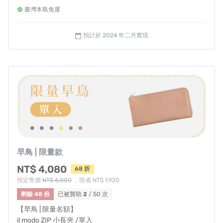
臺灣本島免運
● 溫馨提醒
- 左右手選擇是指拿取卡片時的慣用手
- 國內皆享有免運費，若海外或離島配送需求請私訊我們
預計於 2024 年二月實現
calendar_today
- 每件皮夾皆為職人手工客製，一旦進入製程，恕無法提供顏
色與慣用手修改
- 如需打統編，備註欄請填抬頭及統編
- 如退款帳戶為海外帳戶，退款時手續費消費者須自行負擔
早鳥 | 限量款
NT$ 4,080
68 折
預定售價
NT$ 6,000
，現省 NT$ 1,920
剩餘 48 份
已被贊助
2
/ 50 次
【早鳥 | 限量名額】
il modo ZIP 小長夾 /單入