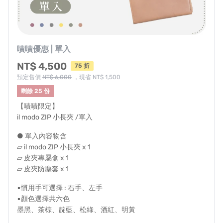
嘖嘖優惠 | 單入
NT$ 4,500
75 折
預定售價
NT$ 6,000
，現省 NT$ 1,500
剩餘 25 份
【嘖嘖限定】
il modo ZIP 小長夾 /單入
● 單入內容物含
▱ il modo ZIP 小長夾 x 1
▱ 皮夾專屬盒 x 1
▱ 皮夾防塵套 x 1
▪慣用手可選擇 : 右手、左手
▪顏色選擇共六色
墨黑、茶棕、靛藍、松綠、酒紅、明黃