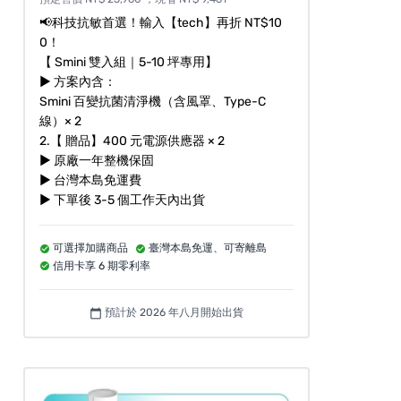
📢科技抗敏首選！輸入【tech】再折 NT$10
0！
【 Smini 雙入組｜5-10 坪專用】
► 方案內含：
Smini 百變抗菌清淨機（含風罩、Type-C
線）× 2
2.【 贈品】400 元電源供應器 × 2
► 原廠一年整機保固
► 台灣本島免運費
► 下單後 3-5 個工作天內出貨
可選擇加購商品
臺灣本島免運、可寄離島
信用卡享 6 期零利率
預計於 2026 年八月開始出貨
calendar_today