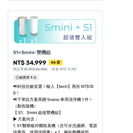
S1+Smini-雙機組
NT$ 34,999
66 折
預定售價
NT$ 52,780
，現省 NT$ 17,781
已被購買
1
次
📢科技抗敏首選！輸入【tech】再折 NT$10
0！
📢下單此方案再贈 Snano 車用清淨機 1 件！
（顏色隨機）
【 S1、Smini 超值雙機組】
► 方案內含：
1. S1 醫療級抑菌除臭機（含可水洗濾網、電源
供應器、使用說明書）× 1、兩年整機保固