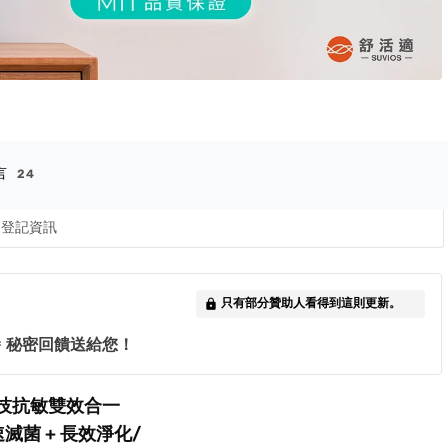
言
24
登記資訊
只有部分贊助人看得到這則更新。
lock
🎉 秘密回饋送給您！
技抗敏雙效合一
速滅菌 + 長效淨化/