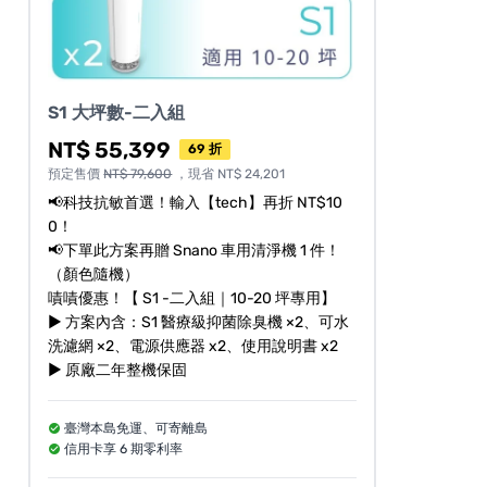
S1 大坪數-二入組
NT$ 55,399
69 折
預定售價
NT$ 79,600
，現省 NT$ 24,201
📢科技抗敏首選！輸入【tech】再折 NT$10
0！
📢下單此方案再贈 Snano 車用清淨機 1 件！
（顏色隨機）
嘖嘖優惠！【 S1 -二入組｜10-20 坪專用】
► 方案內含：S1 醫療級抑菌除臭機 ×2、可水
洗濾網 ×2、電源供應器 x2、使用說明書 x2
► 原廠二年整機保固
臺灣本島免運、可寄離島
信用卡享 6 期零利率