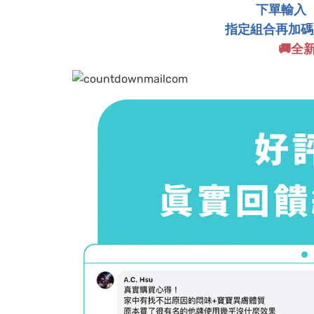
下單輸入【t
指定組合再加碼贈
🚚全