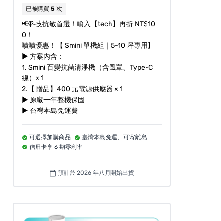
已被購買
5
次
📢科技抗敏首選！輸入【tech】再折 NT$10
0！
嘖嘖優惠！【 Smini 單機組｜5-10 坪專用】
► 方案內含：
1. Smini 百變抗菌清淨機（含風罩、Type-C
線）× 1
2.【 贈品】400 元電源供應器 × 1
► 原廠一年整機保固
► 台灣本島免運費
可選擇加購商品
臺灣本島免運、可寄離島
信用卡享 6 期零利率
預計於 2026 年八月開始出貨
calendar_today