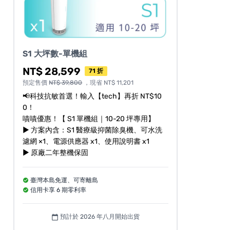
S1 大坪數-單機組
NT$ 28,599
71 折
預定售價
NT$ 39,800
，現省 NT$ 11,201
📢科技抗敏首選！輸入【tech】再折 NT$10
0！
嘖嘖優惠！【 S1 單機組｜10-20 坪專用】
► 方案內含：S1 醫療級抑菌除臭機、可水洗
濾網 ×1、電源供應器 x1、使用說明書 x1
► 原廠二年整機保固
臺灣本島免運、可寄離島
信用卡享 6 期零利率
預計於 2026 年八月開始出貨
calendar_today