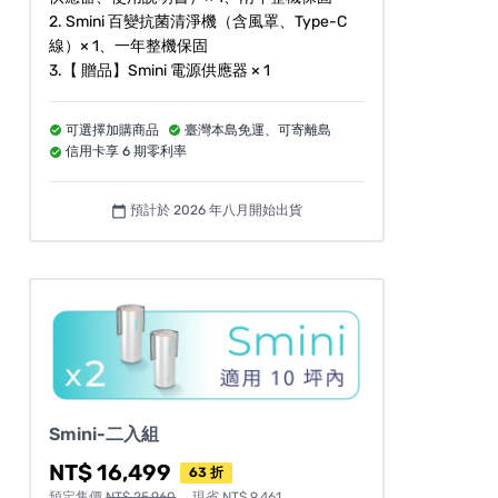
2. Smini 百變抗菌清淨機（含風罩、Type-C
線）× 1、一年整機保固
3.【 贈品】Smini 電源供應器 × 1
可選擇加購商品
臺灣本島免運、可寄離島
信用卡享 6 期零利率
預計於 2026 年八月開始出貨
calendar_today
Smini-二入組
NT$ 16,499
63 折
預定售價
NT$ 25,960
，現省 NT$ 9,461