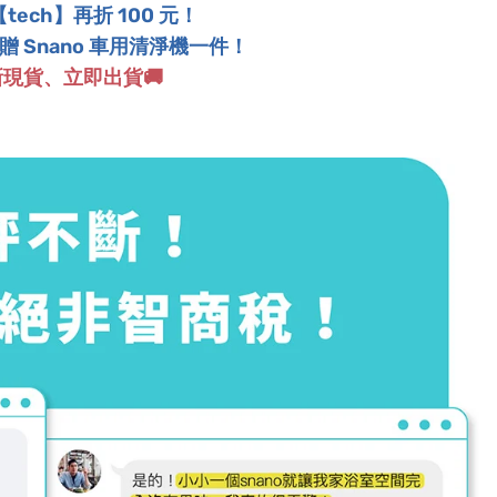
ech】再折 100 元！
 Snano 車用清淨機一件！
新現貨、立即出貨
🚚