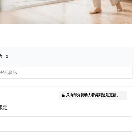
言
2
登記資訊
只有部分贊助人看得到這則更新。
lock
限定