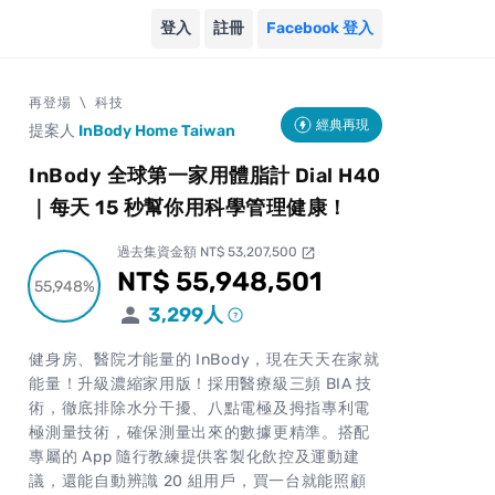
登入
註冊
Facebook 登入
再登場
\
科技
經典再現
提案人
InBody Home Taiwan
InBody 全球第一家用體脂計 Dial H40
｜每天 15 秒幫你用科學管理健康！
過去集資金額 NT$ 53,207,500
open_in_new
NT$ 55,948,501
累計集資金額
55,948%
55,948%
3,299
人
健身房、醫院才能量的 InBody，現在天天在家就
能量！升級濃縮家用版！採用醫療級三頻 BIA 技
術，徹底排除水分干擾、八點電極及拇指專利電
極測量技術，確保測量出來的數據更精準。搭配
專屬的 App 隨行教練提供客製化飲控及運動建
議，還能自動辨識 20 組用戶，買一台就能照顧