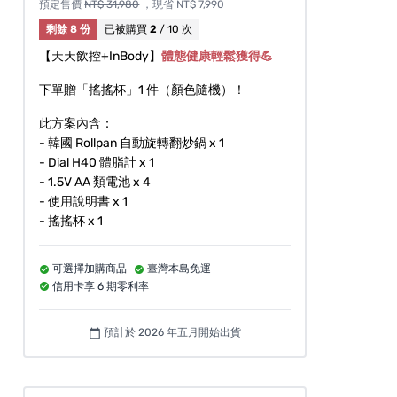
預定售價
NT$ 31,980
，現省 NT$ 7,990
剩餘 8 份
已被購買
2
/ 10 次
【天天飲控+InBody】
體態健康輕鬆獲得💪
下單贈「搖搖杯」1 件（顏色隨機）！
此方案內含：
- 韓國 Rollpan 自動旋轉翻炒鍋 x 1
- Dial H40 體脂計 x 1
- 1.5V AA 類電池 x 4
- 使用說明書 x 1
- 搖搖杯 x 1
可選擇加購商品
臺灣本島免運
信用卡享 6 期零利率
預計於 2026 年五月開始出貨
calendar_today