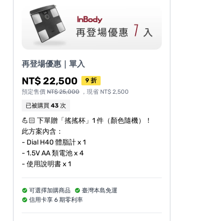
再登場優惠｜單入
NT$ 22,500
9 折
預定售價
NT$ 25,000
，現省 NT$ 2,500
已被購買
43
次
💪🏻 下單贈「搖搖杯」1 件（顏色隨機）！
此方案內含：
- Dial H40 體脂計 x 1
- 1.5V AA 類電池 x 4
- 使用說明書 x 1
可選擇加購商品
臺灣本島免運
信用卡享 6 期零利率