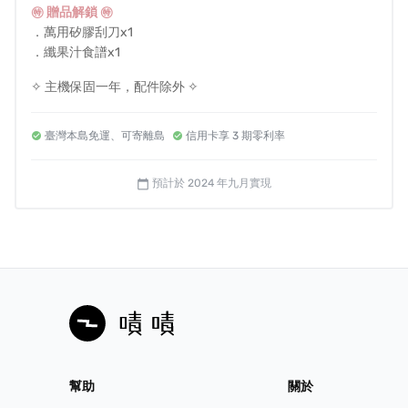
㊕ 贈品解鎖 ㊕
．萬用矽膠刮刀x1
．纖果汁食譜x1
✧ 主機保固一年，配件除外 ✧
臺灣本島免運、可寄離島
信用卡享 3 期零利率
預計於 2024 年九月實現
calendar_today
風險與挑戰
・產品顏色可能因螢幕呈現而有些許差異，實際顏色以實
品為主。
幫助
關於