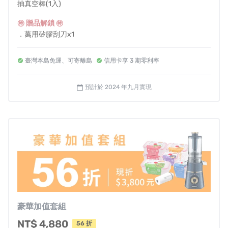
※資料引用自《衛服部》焦點新聞
抽真空棒(1入)
㊕ 贈品解鎖 ㊕
．萬用矽膠刮刀x1
．纖果汁食譜x1
臺灣本島免運、可寄離島
信用卡享 3 期零利率
✧ 主機保固一年，配件除外 ✧
預計於 2024 年九月實現
calendar_today
103mm升級加大口徑，可直接投入
蘋果
、
蘿蔔
不用切，
節省處理食材的時間，為忙碌的早晨快速送上滿分蔬果
汁！
豪華加值套組
NT$ 4,880
56 折