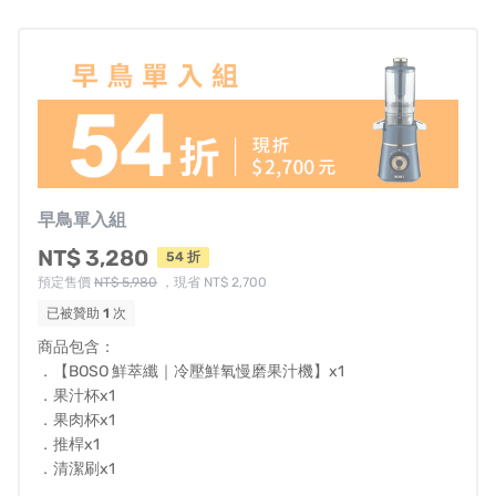
簡單3
步驟
一沖即淨
！
早鳥單入組
NT$ 3,280
54 折
預定售價
NT$ 5,980
，現省 NT$ 2,700
已被贊助
1
次
商品包含：
．【BOSO 鮮萃纖｜冷壓鮮氧慢磨果汁機】x1
．果汁杯x1
．果肉杯x1
．推桿x1
．清潔刷x1