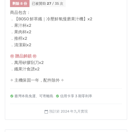
剩餘 8 份
已被贊助
27
/ 35 次
商品包含：
．【BOSO 鮮萃纖｜冷壓鮮氧慢磨果汁機】x2
．果汁杯x2
．果肉杯x2
．推桿x2
．清潔刷x2
㊕ 贈品解鎖 ㊕
．萬用矽膠刮刀x2
．纖果汁食譜x2
✧ 主機保固一年，配件除外 ✧
臺灣本島免運、可寄離島
信用卡享 3 期零利率
預計於 2024 年九月實現
calendar_today