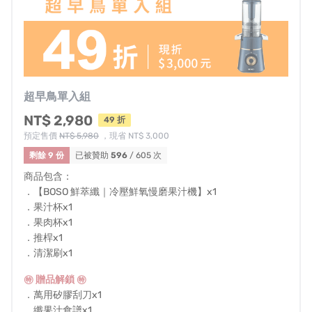
超早鳥單入組
NT$ 2,980
49 折
預定售價
NT$ 5,980
，現省 NT$ 3,000
剩餘 9 份
已被贊助
596
/ 605 次
商品包含：
．【BOSO 鮮萃纖｜冷壓鮮氧慢磨果汁機】x1
．果汁杯x1
．果肉杯x1
．推桿x1
．清潔刷x1
㊕ 贈品解鎖 ㊕
．萬用矽膠刮刀x1
．纖果汁食譜x1