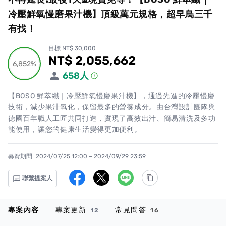
冷壓鮮氧慢磨果汁機】頂級萬元規格，超早鳥三千
有找！
目標 NT$ 30,000
NT$ 2,055,662
累計集資金額
6,852%
6,852%
658
人
【BOSO 鮮萃纖｜冷壓鮮氧慢磨果汁機】，通過先進的冷壓慢磨
技術，減少果汁氧化，保留最多的營養成分。由台灣設計團隊與
德國百年職人工匠共同打造，實現了高效出汁、簡易清洗及多功
能使用，讓您的健康生活變得更加便利。
募資期間
2024/07/25 12:00 – 2024/09/29 23:59
聯繫提案人
專案內容
專案更新
常見問答
12
16