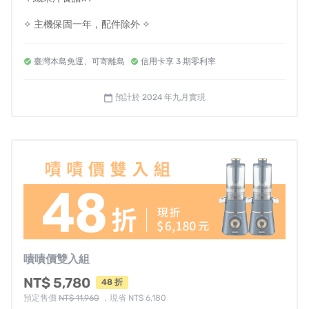
✧ 主機保固一年，配件除外 ✧
臺灣本島免運、可寄離島
信用卡享 3 期零利率
預計於 2024 年九月實現
calendar_today
嘖嘖價雙入組
NT$ 5,780
48 折
預定售價
NT$ 11,960
，現省 NT$ 6,180