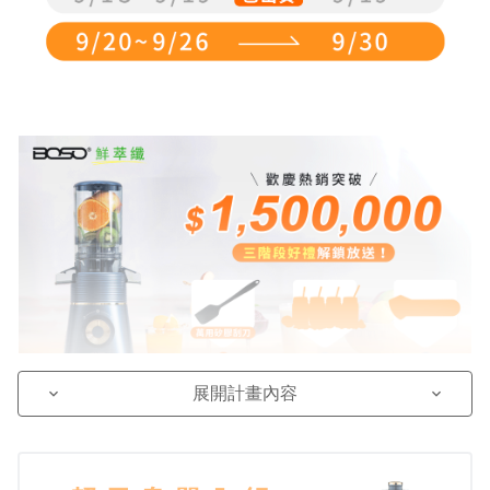
展開計畫內容
keyboard_arrow_down
keyboard_arrow_down