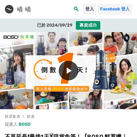
search
登入
Facebook 登入
已於 2024/09/29
募資成功
play_arrow
群眾集資
\
飲食
提案人
BOSO
不再延長❗️最後1天⏳現貨免等！【BOSO 鮮萃纖｜