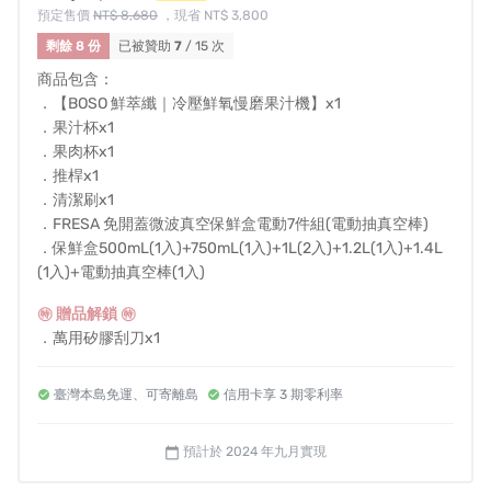
預定售價
NT$ 8,680
，現省 NT$ 3,800
剩餘 8 份
已被贊助
7
/ 15 次
透過「
多段雙向螺旋慢壓
」的方式壓榨，
商品包含：
．【BOSO 鮮萃纖｜冷壓鮮氧慢磨果汁機】x1
減少蔬果氧化與纖維破壞，保留更多天然酵素及養份。
．果汁杯x1
．果肉杯x1
．推桿x1
．清潔刷x1
．FRESA 免開蓋微波真空保鮮盒電動7件組(電動抽真空棒)
渣汁分離設計
100%
保留蔬果原汁
，免過篩、口感更佳！
．保鮮盒500mL(1入)+750mL(1入)+1L(2入)+1.2L(1入)+1.4L
(1入)+電動抽真空棒(1入)
讓你的每一口果汁都能享受到滑順且純淨的好滋味。
㊕ 贈品解鎖 ㊕
(果渣還能再製創意料理喔~)
．萬用矽膠刮刀x1
．纖果汁食譜x1
臺灣本島免運、可寄離島
信用卡享 3 期零利率
✧ 主機保固一年，配件除外 ✧
簡易結構
與
無金屬濾網
，改善傳統慢磨機底部殘留難清理
的問題，
預計於 2024 年九月實現
calendar_today