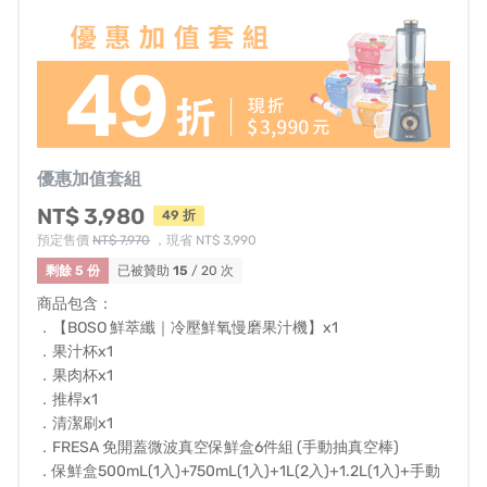
優惠加值套組
NT$ 3,980
49 折
預定售價
NT$ 7,970
，現省 NT$ 3,990
剩餘 5 份
已被贊助
15
/ 20 次
根據千名以上網友調查，
六成以上
表示
「上班忙碌」
是造
商品包含：
成健康阻礙的主因。
．【BOSO 鮮萃纖｜冷壓鮮氧慢磨果汁機】x1
生活壓力加上飲食不均更是造成
身體抗氧化能力不足
、
消
．果汁杯x1
．果肉杯x1
化不良
等困擾。
．推桿x1
．清潔刷x1
．FRESA 免開蓋微波真空保鮮盒6件組 (手動抽真空棒)
．保鮮盒500mL(1入)+750mL(1入)+1L(2入)+1.2L(1入)+手動