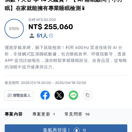
眠】在家就能擁有專業睡眠檢測📱
目標 NT$ 50,000
NT$ 255,060
累計集資金額
510%
510%
51
人
擺脫穿戴束縛，躺下就能檢測！利用 60GHz 雷達技術與 AI 分
析，非接觸式監測睡眠數據，包含睡眠效率、呼吸指數等，透過
APP 提供詳細報告，讓你輕鬆掌握睡眠狀況、改善品質，從每晚
的深眠中提升健康與活力。
募資期間
2025/01/14 20:00 – 2025/04/18 02:00
聯繫提案人
專案內容
專案更新
常見問答
1
10
集氣再登場！
12