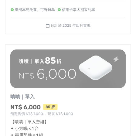
☁️ 沒有監視器，讓隱私更有保障！
臺灣本島免運、可寄離島
信用卡享 3 期零利率
透過
藍牙
與
Wi-Fi
即時傳輸數據
，以
雷達感測技術取代影
像監測
，不僅讓數據搜集更加準確，也能避免傳統鏡頭監
預計於 2025 年四月實現
calendar_today
測可能帶來的隱私風險，為你的睡眠提供更加安心的守
護。
🌟 🌟 🌟 🌟 🌟
影響睡眠品質
的
不只時間
！
嘖嘖｜單入
除了
當日、
週、月的詳細睡眠報告
外，你還能查看多項詳
細數據，包括
今日睡眠狀況
、
睡眠時間
、
入睡所需時間
、
NT$ 6,000
85 折
睡眠效率
等等指數。透過當日、週、月趨勢報告，並與
自
預定售價
NT$ 7,000
，現省 NT$ 1,000
己的最佳紀錄進行比對，更能深入掌握並改善個人睡眠情
【嘖嘖｜單入套組】
✦ 小方眠 × 1 台
況。
✦ 專用配件 × 1 組