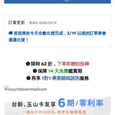
計畫更新
發佈於 2025/03/19
🚚 首批將於今天全數出貨完成，3/19 以後的訂單將會
週週出貨！
➊ 限時 62 折，
下單即贈刮痧棒
➋ 保障
14 天免費
鑑賞期
➌ 再享
1對1
專業睡眠諮詢
服務