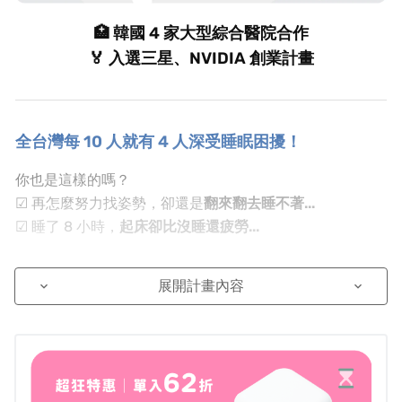
🏥 韓國 4 家大型綜合醫院合作
🏅 入選三星、NVIDIA 創業計畫
全台灣每 10 人就有 4 人深受睡眠困擾！
你也是這樣的嗎？
☑ 再怎麼努力找姿勢，卻還是
翻來翻去睡不著...
☑ 睡了 8 小時，
起床卻比沒睡還疲勞...
透過
科學化監測
與深入了解睡眠狀況，及
有趣的呼吸練習
展開計畫內容
找回平穩，真正
揮別失眠與淺眠煩惱
，好眠的關鍵就從小
keyboard_arrow_down
keyboard_arrow_down
方眠開始～
在繁忙的現代生活裡，我們常常不知道該怎麼「好好休
息」，可能是睡眠品質出了問題而不自知。小方眠
給予最