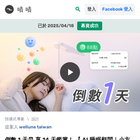
search
登入
Facebook 登入
已於 2025/04/18
募資成功
play_arrow
預購式專案
\
設計
提案人
wellune taiwan
倒數 1 天⏰ 享 14 天鑑賞！ 【 AI 睡眠顧問｜小方