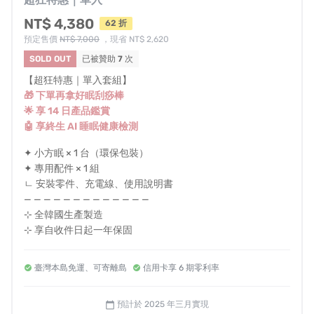
可能導致入睡困難、淺眠或頻繁醒來。
NT$ 4,380
62 折
因此
，練習正確且深層的呼吸方式，對於提升睡眠品質相
預定售價
NT$ 7,000
，現省 NT$ 2,620
當重要
，也能幫助我們在夜晚充足休息、白天擁有充沛能
SOLD OUT
已被贊助
7
次
量。小方眠 APP 結合「
深呼吸練習
」與「
遊戲化體驗
」的
【超狂特惠｜單入套組】
創意示範，讓使用者在放鬆身心的同時，也能享受輕鬆有
🎁 下單再拿好眠刮痧棒
趣的互動過程。
🌟 享 14 日產品鑑賞
🤖 享終生 AI 睡眠健康檢測
從床上開始的健康挑戰
✦ 小方眠 × 1 台（環保包裝）
✦ 專用配件 × 1 組
☁️
即時呼吸
༄
ㄴ 安裝零件、充電線、使用說明書
躺在床上即可透過螢幕查看目前的呼吸頻率
— — — — — — — — — — — — —
⊹ 全韓國生產製造
☁️ 肺活量測試
༄
⊹ 享自收件日起一年保固
深呼吸後緩緩吐氣讓畫面中的紙飛機慢慢飛～
看能飛多遠來測出
你的肺活量與呼吸年齡
！
臺灣本島免運、可寄離島
信用卡享 6 期零利率
預計於 2025 年三月實現
calendar_today