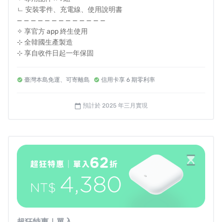
ㄴ 安裝零件、充電線、使用說明書
— — — — — — — — — — — — —
☁️
掌握睡眠趨勢，輕鬆改善睡眠品質
✧ 享官方 app 終生使用
⊹ 全韓國生產製造
不只單純監測睡眠時間，透過多維度綜合指標，深度解析
⊹ 享自收件日起一年保固
你的整個睡眠過程！不僅掌握
阻塞性呼吸暫停指數
（OSA）、呼吸努力喚醒指數（RERA）、低通氣指數
臺灣本島免運、可寄離島
信用卡享 6 期零利率
（Hypopnea）、呼吸暫停—低通氣指數（AHI）、
快速動
眼期
（REM）比例
，幫助你真正了解每一個夜晚的睡眠品
預計於 2025 年三月實現
calendar_today
質。
睡眠與呼吸之間也有著密切關連！
穩定而充分的呼吸，有助於身體
在夜間進行修復，並維持
更完整的睡眠結構
；反之，若呼吸不穩定或受到阻礙，便
超狂特惠｜單入