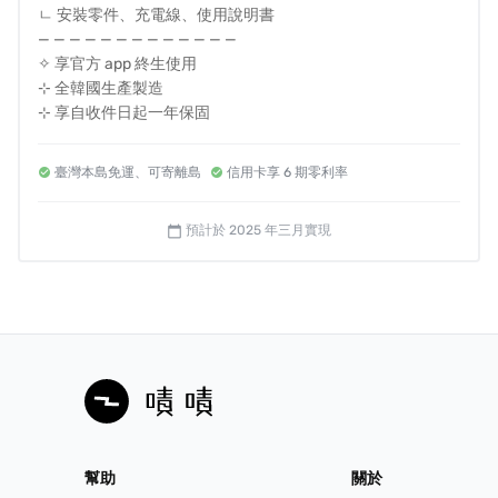
分鐘 300 次運算，
讓小方眠可以精準分析你的睡眠模式，
ㄴ 安裝零件、充電線、使用說明書
為你打造最科學、最可靠的睡眠報告！
— — — — — — — — — — — — —
✧ 享官方 app 終生使用
⊹ 全韓國生產製造
⊹ 享自收件日起一年保固
無縫監測你的每一夜好眠 💤
臺灣本島免運、可寄離島
信用卡享 6 期零利率
為了讓你更輕鬆掌握睡眠狀態，wellune 小方眠還搭配了
專屬 APP。每一晚的翻身、呼吸頻率與睡眠報告都能即時
預計於 2025 年三月實現
呈現，一早醒來就能在手機上查看，進一步比對週、月趨
calendar_today
勢，讓你更準確規劃健康管理。
不論你是 iOS 還是 Android 使用者，只要家中有
wifi 功
能
！小方眠就能成為你隨身的睡眠秘書。
下載 wellune APP 註冊帳號後，所有記錄都能儲存在你的
裝置中，
隨時隨地輕鬆查看過往睡眠數據，了解自己的健
康變化。
幫助
關於