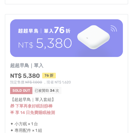
☁️
呼吸練習
（可以不躺床使用）
༄
四種不同呼吸節奏，
幫助鍛鍊呼吸肌肉與耐力，
讓你即使躺在床上也能進行輕鬆有效的呼吸訓練。
讓呼吸不再只是下意識的動作，而成為睡眠管理的重要一
環！
超超早鳥｜單入
NT$ 5,380
76 折
預定售價
NT$ 7,000
，現省 NT$ 1,620
與韓國 4 個大型醫院合作
SOLD OUT
已被贊助
34
次
打造
最適合的睡眠方案 📊
【超超早鳥｜單入套組】
🎁 下單再拿好眠刮痧棒
🌟 享 14 日免費睡眠檢測
內建龐大數據資料庫，結合韓國大型綜合醫院 1.9 億件臨床
✦ 小方眠 × 1 台
睡眠數據、超過 10,500 小時的測量基礎，再加上感測時每
✦ 專用配件 × 1 組