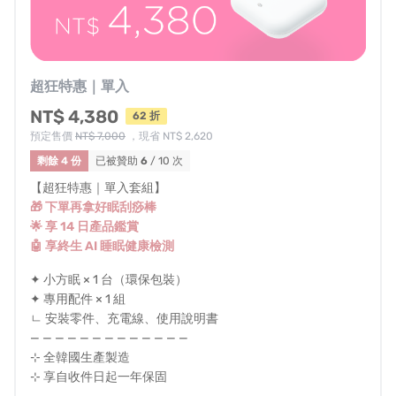
全面的數據分析，用科學幫助你重新認識睡眠
，讓每一個
夜晚都能真正成為身體的充電時刻 🌙
✅ 注重健康的你 ✅ 總是失眠的你
超狂特惠｜單入
✅ 生活忙碌的你 ✅ 關心家人的你
NT$ 4,380
62 折
讓 wellune 小方眠
預定售價
NT$ 7,000
，現省 NT$ 2,620
用溫柔科技守護你的每一夜好眠
剩餘 4 份
已被贊助
6
/ 10 次
【超狂特惠｜單入套組】
🎁 下單再拿好眠刮痧棒
🌟 享 14 日產品鑑賞
從智慧城市到
睡眠健康！
🤖 享終生 AI 睡眠健康檢測
小方眠採用
bitsensing 的
60GHz 高準度雷達感測器
，即
✦ 小方眠 × 1 台（環保包裝）
✦ 專用配件 × 1 組
時捕捉任何細微的變化、動作等。
你只要躺下就能被追蹤
ㄴ 安裝零件、充電線、使用說明書
到翻身、呼吸等細節，再也不必為了檢測而戴上繁瑣設
— — — — — — — — — — — — —
備。
⊹ 全韓國生產製造
⊹ 享自收件日起一年保固