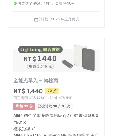
可寄送至 香港、澳門、美國 等地區
預計於 2025 年五月實現
calendar_today
全能充單入＋ 轉接頭
NT$ 1,440
72 折
預定售價
NT$ 1,980
，現省 NT$ 540
剩餘 12 份
已被贊助
18
/ 30 次
Allite WP1 全能充輕薄磁吸 qi2 行動電源 5000
mAh x1
磁吸短線 x1
Allite USB C to Lightning MFi 認證轉接頭 黑色