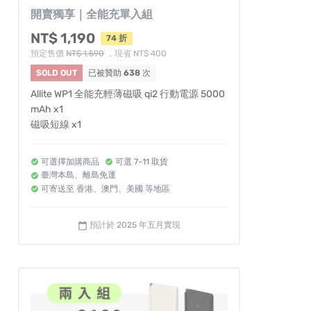
開賣獨享｜全能充單入組
NT$ 1,190
74 折
預定售價
NT$ 1,590
，現省 NT$ 400
SOLD OUT
已被贊助
638
次
Allite WP1 全能充輕薄磁吸 qi2 行動電源 5000
mAh x1
磁吸短線 x1
可選擇加購商品
可選 7-11 取貨
臺灣本島、離島免運
可寄送至 香港、澳門、美國 等地區
預計於 2025 年五月實現
calendar_today