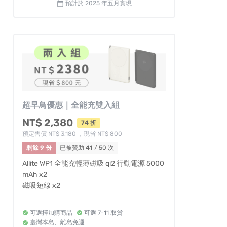
預計於 2025 年五月實現
calendar_today
超早鳥優惠｜全能充雙入組
NT$ 2,380
74 折
預定售價
NT$ 3,180
，現省 NT$ 800
剩餘 9 份
已被贊助
41
/ 50 次
Allite WP1 全能充輕薄磁吸 qi2 行動電源 5000
mAh x2
磁吸短線 x2
可選擇加購商品
可選 7-11 取貨
臺灣本島、離島免運