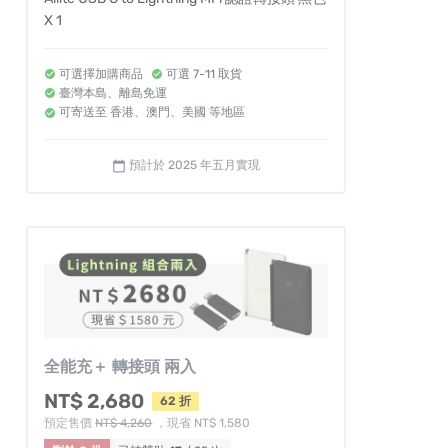
X 1
可選擇加購商品
可選 7-11 取貨
臺灣本島、離島免運
可寄送至 香港、澳門、美國 等地區
預計於 2025 年五月實現
calendar_today
全能充＋ 轉接頭 兩入
NT$ 2,680
62 折
預定售價
NT$ 4,260
，現省 NT$ 1,580