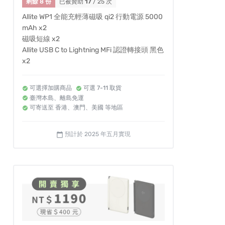
剩餘 8 份
已被贊助
17
/ 25 次
Allite WP1 全能充輕薄磁吸 qi2 行動電源 5000
mAh x2
磁吸短線 x2
Allite USB C to Lightning MFi 認證轉接頭 黑色
x2
可選擇加購商品
可選 7-11 取貨
臺灣本島、離島免運
可寄送至 香港、澳門、美國 等地區
預計於 2025 年五月實現
calendar_today