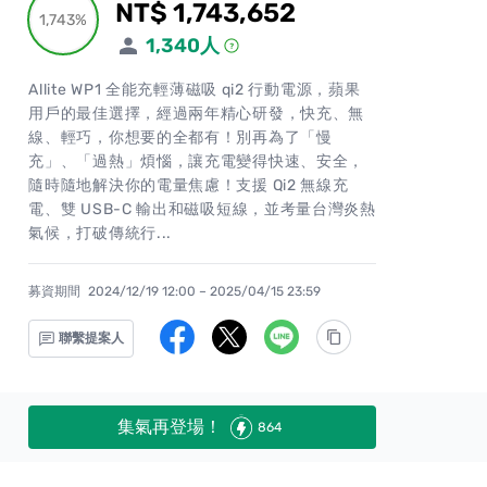
NT$ 1,743,652
累計集資金額
1,743%
1,743%
1,340
人
Allite WP1 全能充輕薄磁吸 qi2 行動電源，蘋果
用戶的最佳選擇，經過兩年精心研發，快充、無
線、輕巧，你想要的全都有！別再為了「慢
充」、「過熱」煩惱，讓充電變得快速、安全，
隨時隨地解決你的電量焦慮！支援 Qi2 無線充
電、雙 USB-C 輸出和磁吸短線，並考量台灣炎熱
氣候，打破傳統行...
募資期間
2024/12/19 12:00 – 2025/04/15 23:59
聯繫提案人
集氣再登場！
864