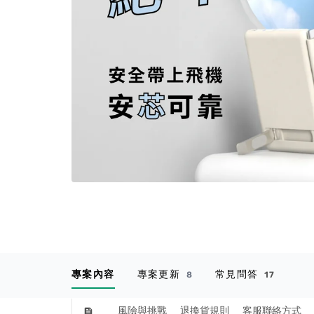
專案內容
專案更新
常見問答
8
17
風險與挑戰
退換貨規則
客服聯絡方式
feed