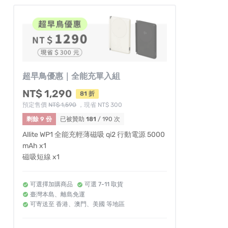
超早鳥優惠｜全能充單入組
NT$ 1,290
81 折
預定售價
NT$ 1,590
，現省 NT$ 300
剩餘 9 份
已被贊助
181
/ 190 次
Allite WP1 全能充輕薄磁吸 qi2 行動電源 5000
mAh x1
磁吸短線 x1
可選擇加購商品
可選 7-11 取貨
臺灣本島、離島免運
可寄送至 香港、澳門、美國 等地區