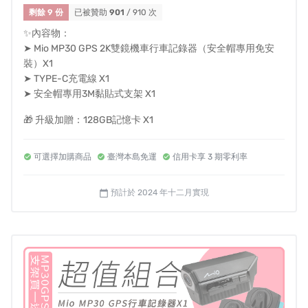
剩餘 9 份
已被贊助
901
/ 910 次
✨內容物：
➤ Mio MP30 GPS 2K雙鏡機車行車記錄器（安全帽專用免安
裝）X1
➤ TYPE-C充電線 X1
➤ 安全帽專用3M黏貼式支架 X1
🎁 升級加贈：128GB記憶卡 X1
可選擇加購商品
臺灣本島免運
信用卡享 3 期零利率
預計於 2024 年十二月實現
calendar_today