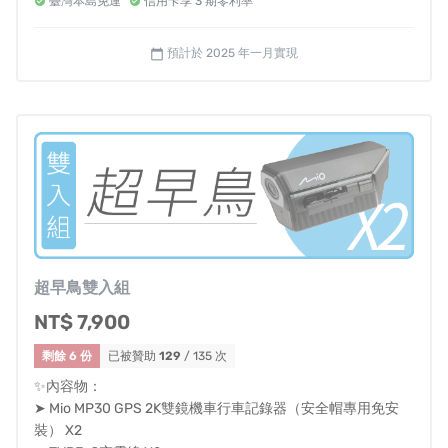
臺灣本島免運
信用卡享 3 期零利率
預計於 2025 年一月實現
calendar_today
超早鳥雙入組
NT$ 7,900
剩餘 6 份
已被贊助
129
/ 135 次
✨內容物：
➤ Mio MP30 GPS 2K雙鏡機車行車記錄器（安全帽專用免安
裝） X2