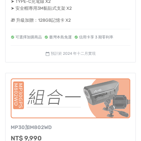
➤ TYPE-C充電線 X2
➤ 安全帽專用3M黏貼式支架 X2
🎁 升級加贈：128GB記憶卡 X2
可選擇加購商品
臺灣本島免運
信用卡享 3 期零利率
預計於 2024 年十二月實現
calendar_today
MP30加M802WD
NT$ 9,990