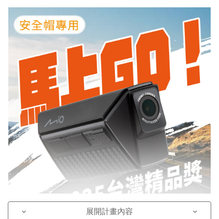
展開計畫內容
keyboard_arrow_down
keyboard_arrow_down