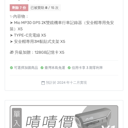
剩餘 7 份
已被贊助
8
/ 15 次
✨內容物：
➤ Mio MP30 GPS 2K雙鏡機車行車記錄器（安全帽專用免安
裝）X5
➤ TYPE-C充電線 X5
➤ 安全帽專用3M黏貼式支架 X5
🎁 升級加贈：128GB記憶卡 X5
可選擇加購商品
臺灣本島免運
信用卡享 3 期零利率
整機防水，能適用於各種情境！
預計於 2024 年十二月實現
calendar_today
*提醒：行駛前請確認 I/O 插槽關閉(Type C/ SD 插槽無防
水)
•禁止使用強力高壓水柱直接沖洗
•不建議直接浸泡於水中