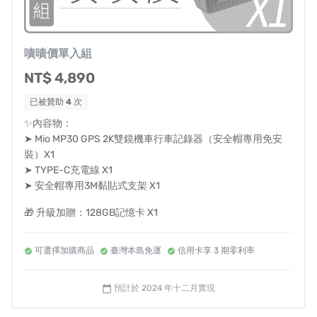
內建3200mAh鋰電池，2K錄影最長可使用約4.5小時。
(充飽電可錄4～4.5小時，有支援邊充電邊錄影，但充電需
嘖嘖價單入組
把防水蓋打開，充電時不防水。)
NT$ 4,890
已被贊助
4
次
不需要SD卡讀卡機，只要接上電腦就能讀取資料內的檔
✨內容物：
案。
➤ Mio MP30 GPS 2K雙鏡機車行車記錄器（安全帽專用免安
裝）X1
➤ TYPE-C充電線 X1
➤ 安全帽專用3M黏貼式支架 X1
新的 GPS 模組能透過專屬衛星如 GPS, Glonass, Galileo,
Beidou, 及QZSS，精準且快速找到您的位置，並自動校準
🎁 升級加贈：128GB記憶卡 X1
日期和旅程記錄。
可選擇加購商品
臺灣本島免運
信用卡享 3 期零利率
透過App可即時檢視影片畫面與路徑，查看旅程行經軌
跡。
預計於 2024 年十二月實現
calendar_today