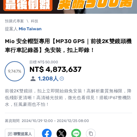
預購式專案
\
科技
提案人
Mio Taiwan
Mio 安全帽型專用【MP30 GPS｜前後2K雙鏡頭機
車行車記錄器】免安裝，扣上即錄！
目標 NT$ 50,000
NT$ 4,873,637
累計集資金額
9,747%
9,747%
1,208
人
前後2K雙鏡頭，扣上立即開始錄免安裝！高解析畫質無極限，降
低殘影更清晰！高清補光技術，微光也看得見！搭載IP67整機防
水，狂風豪雨也不怕！
募資期間
2024/10/29 12:00 – 2024/12/25 08:00
聯繫提案人