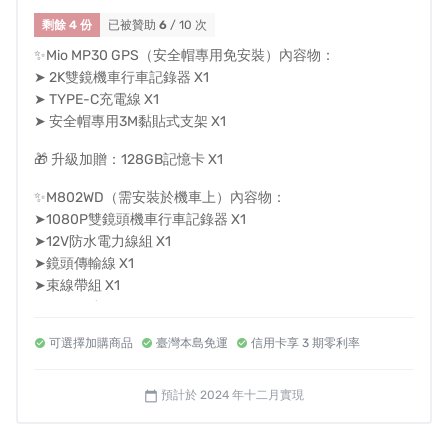
剩餘 4 份
已被贊助
6
/ 10 次
✨Mio MP30 GPS（安全帽專用免安裝）內容物：
➤ 2K雙鏡機車行車記錄器 X1
➤ TYPE-C充電線 X1
➤ 安全帽專用3M黏貼式支架 X1
🎁 升級加贈：128GB記憶卡 X1
✨M802WD（需安裝於機車上）內容物：
➤1080P雙鏡頭機車行車記錄器 X1
➤12V防水電力線組 X1
➤鏡頭傳輸線 X1
➤束線帶組 X1
➤3M子母扣 X1
裝在安全帽上，透過磁鐵感應，機器扣上支架後立即啟動
開始錄影，防止忘記開機導致事故發生時沒錄到的問題。
可選擇加購商品
臺灣本島免運
信用卡享 3 期零利率
🎁加贈：32GB記憶卡 X1
取下機器時自動關閉，節省電量達到更長使用時間。
預計於 2024 年十二月實現
calendar_today