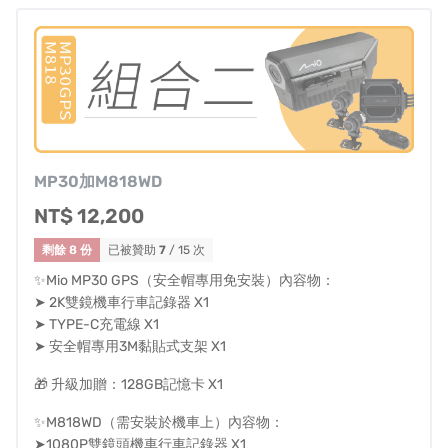
產品設計為裝右側，您也可以安裝在左側，前後鏡頭都是
2K畫質。
黏貼注意事項：
1.黏貼前建議先試貼,避免遮擋到面罩。
2.建議靜置12小時黏貼效果會最佳。
MP30加M818WD
NT$ 12,200
1080p 60fps 每秒提升 2 倍資料量，搭配 Mio 獨家專業影
剩餘 8 份
已被贊助
7
/ 15 次
像調校技術，提高動態影像銳利度與清晰度呈現更流暢清
✨Mio MP30 GPS（安全帽專用免安裝）內容物：
➤ 2K雙鏡機車行車記錄器 X1
晰的高速動態影片，降低影像殘影。
➤ TYPE-C充電線 X1
➤ 安全帽專用3M黏貼式支架 X1
🎁 升級加贈：128GB記憶卡 X1
✨M818WD（需安裝於機車上）內容物：
專業影像校正高清補光技術，在畫面調亮同時校正優化影
➤1080P雙鏡頭機車行車記錄器 X1