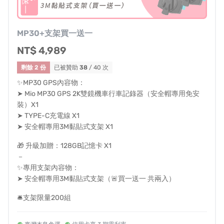
MP30+支架買一送一
NT$ 4,989
剩餘 2 份
已被贊助
38
/ 40 次
✨MP30 GPS內容物：
➤ Mio MP30 GPS 2K雙鏡機車行車記錄器（安全帽專用免安
裝）X1
➤ TYPE-C充電線 X1
➤ 安全帽專用3M黏貼式支架 X1
🎁 升級加贈：128GB記憶卡 X1
前後鏡頭2K，可選1080p/60fps高速動態降低殘影，影像
－
細節更清晰。
✨專用支架內容物：
➤ 安全帽專用3M黏貼式支架（🚨買一送一 共兩入）
🛎️支架限量200組