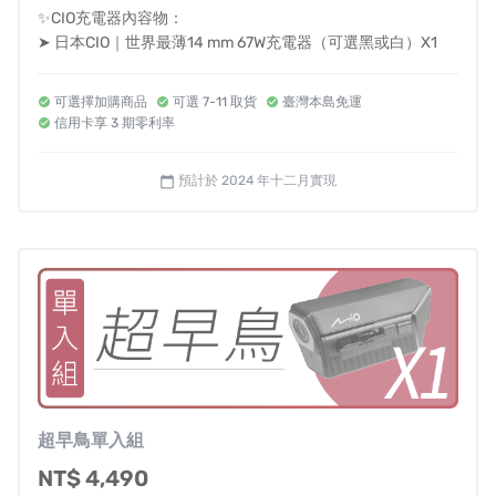
✨CIO充電器內容物：
➤ 日本CIO｜世界最薄14 mm 67W充電器（可選黑或白）X1
可選擇加購商品
可選 7-11 取貨
臺灣本島免運
信用卡享 3 期零利率
預計於 2024 年十二月實現
calendar_today
超早鳥單入組
NT$ 4,490