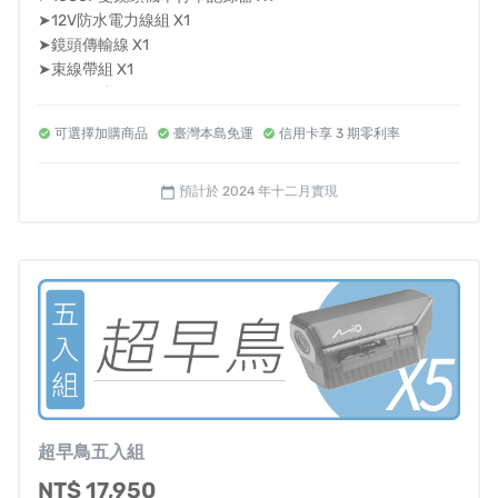
像曝光程度，降低噪點，並改善反光過曝，夜晚錄影清楚
➤12V防水電力線組 X1
看得見！
➤鏡頭傳輸線 X1
➤束線帶組 X1
➤3M子母扣 X1
可選擇加購商品
臺灣本島免運
信用卡享 3 期零利率
🎁加贈：64GB記憶卡 X1
預計於 2024 年十二月實現
calendar_today
超早鳥五入組
NT$ 17,950