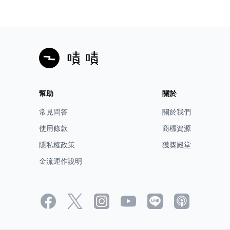
幫助
關於
常見問答
關於我們
使用條款
商標資源
隱私權政策
獲獎殿堂
金流運作說明
透過 Mio APP 可隨時隨地下載和觀看記錄器的錄影畫面。
主機靜止3分鐘後沒有移動或操作自動進入待機狀態；當主
機感應偵測到移動或晃動則恢復錄影。