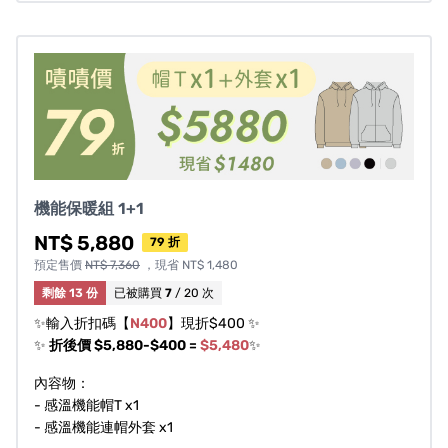
連帽外套的版型設計本身較為寬鬆（衣長下擺稍
長），可內搭感溫帽Ｔ也沒問題！
若您習慣穿著較
合身
，建議您選擇
常規尺碼再小 1
碼
較合身
（例如：平常穿 L，外套可選 M）
機能保暖組 1+1
若您習慣穿著較
寬鬆
，建議您選擇
與帽Ｔ相同尺寸
NT$ 5,880
79 折
（例如：帽Ｔ穿 M，外套可選 M）
預定售價
NT$ 7,360
，現省 NT$ 1,480
若您有其他連套外套的穿著習慣和需求，可依您的
剩餘 13 份
已被購買
7
/ 20 次
穿著需求來做選擇！以上尺碼建議供大家參考選
✨輸入折扣碼【
N400
】現折$400 ✨
擇。
✨
折後價 $5,880-$400 =
$5,480
✨
內容物：
- 感溫機能帽T x1
- 感溫機能連帽外套 x1