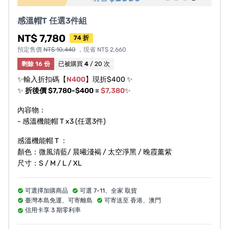
及顏色數量有限，若有缺貨情形，會主動與贊助者進行聯
繫處理。
感溫帽T 任選3件組
NT$ 7,780
74 折
本團隊以準時出貨為宗旨，但仍有意外事件（如天災人
預定售價
NT$ 10,440
，現省 NT$ 2,660
禍、節假日物流塞車等）導致出貨延期之可能，造成不便
剩餘 16 份
已被購買
4
/ 20 次
敬請見諒。
✨輸入折扣碼【
N400
】現折$400 ✨
✨
折後價 $7,780-$400 =
$7,380
✨
專案可能遇到各種不可控因素，若遇突發狀況，將通知贊
助者最新狀況。當您贊助此計畫即同意承擔此風險，並接
內容物：
受可能延遲出貨之變因。
- 感溫機能帽 T x3 (任選3件)
感溫機能帽 T ：
退換貨規則
顏色：微風清藍/ 晨曦淺褐 / 太空淨黑 / 晚霞薰紫
尺寸：S / M / L / XL
以下離島地區需額外加收運費
連江縣：東引鄉、莒光鄉、北竿鄉、南竿鄉。
可選擇加購商品
可選 7-11、全家 取貨
澎湖縣：望安鄉花嶼村、湖西鄉、白沙鄉、西嶼鄉、七美
臺灣本島免運、可寄離島
可寄送至 香港、澳門
鄉、馬公市虎井里、望安、鄉花嶼村以外之各村、馬公市
信用卡享 3 期零利率
虎井里以外之各里。