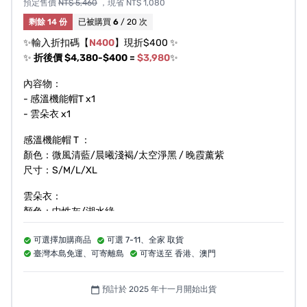
預定售價
NT$ 5,460
，現省 NT$ 1,080
剩餘 14 份
已被購買
6
/ 20 次
✨輸入折扣碼【
N400
】現折$400 ✨
（手機掛繩配件組可加購唷）
✨
折後價 $4,380-$400 =
$3,980
✨
內容物：
- 感溫機能帽T x1
- 雲朵衣 x1
感溫機能帽 T ：
顏色：微風清藍/晨曦淺褐/太空淨黑 / 晚霞薰紫
尺寸參考：
尺寸：S/M/L/XL
「男模」身高 178 / 體重68 / 肩寬46
雲朵衣：
胸圍92 / 腰圍72 / 手長58 / L號
顏色：中性灰/湖水綠
-
尺寸：S/M/L/XL
「女模」身高 160 / 體重45 / 肩寬35
可選擇加購商品
可選 7-11、全家 取貨
胸圍75 / 腰圍62 / 手長50 /
臺灣本島免運、可寄離島
可寄送至 香港、澳門
S號（合身）、L號（oversize）
預計於 2025 年十一月開始出貨
calendar_today