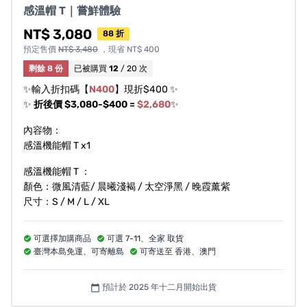
感溫帽 T｜嘗鮮體驗
NT$ 3,080
88 折
預定售價
NT$ 3,480
，現省 NT$ 400
剩餘 8 份
已被購買
12
/ 20 次
✨輸入折扣碼【
N400
】現折$400 ✨
✨
折後價 $3,080-$400 =
$2,680
✨
內容物：
感溫機能帽 T x1
傳統帽Ｔ，一直以來都是用
棉
和
塑化聚酯纖維
製
感溫機能帽 T ：
顏色：微風清藍/ 晨曦淺褐 / 太空淨黑 / 晚霞薰紫
作，因為製作方便又便宜。
尺寸：S / M / L / XL
但，多年不變的材質和設計，
早已無法滿足現代人
的生活需求
！
可選擇加購商品
可選 7-11、全家 取貨
臺灣本島免運、可寄離島
可寄送至 香港、澳門
預計於 2025 年十二月開始出貨
calendar_today
這些老問題，其實用新科技可以解決！