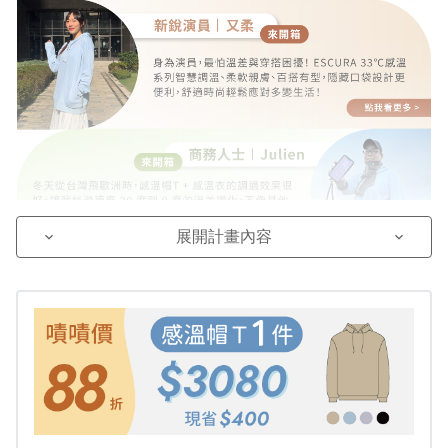
展開計畫內容
keyboard_arrow_down
keyboard_arrow_down