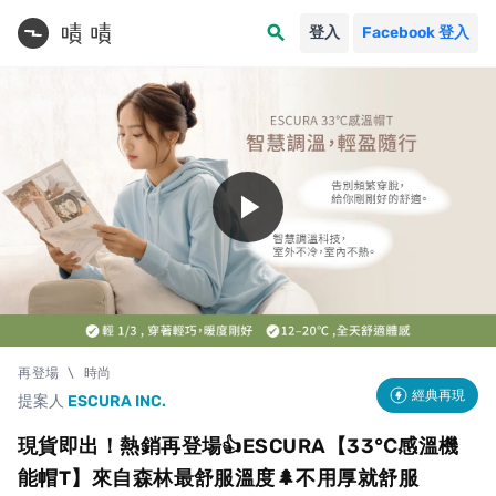
search
登入
Facebook 登入
play_arrow
再登場
\
時尚
經典再現
提案人
ESCURA INC.
現貨即出！熱銷再登場👍ESCURA【33℃感溫機
能帽T】來自森林最舒服溫度🌲不用厚就舒服