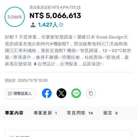
過去集資金額 NT$ 4,914,733
open_in_new
NT$ 5,066,613
累計集資金額
5,066%
5,066%
1,427
人
好帽 T 不需厚重，但要會智慧調溫！榮獲日本 Good Design大
賞的感溫衣推出劃時代#機能帽T，用頂級奧地利🇦🇹天絲和德
國🇩🇪專利纖維，重新定義帽T 機能✅智慧調溫，12～20℃都舒
服✅厚薄適中，修身不臃腫✅抑菌抗敏，杜絕異味✅鬆弛感，森
林系百變穿搭 🌲台灣設計，台灣製造，品質保證✨
開始於
2025/11/13 12:00
聯繫提案人
專案內容
專案更新
常見問答
留言
1
14
0