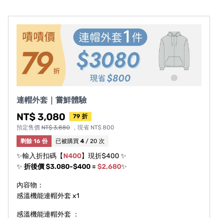
▼
快時尚行業
大量使用塑化聚酯纖維
，才能用平民價
格提供多變造型。
它
犧牲
部分衣物的
舒適度
，還會造成
環境負擔
。
連帽外套｜嘗鮮體驗
▼
NT$ 3,080
79 折
預定售價
NT$ 3,880
，現省 NT$ 800
▼
剩餘 16 份
已被購買
4
/ 20 次
✨輸入折扣碼【
N400
】現折$400 ✨
✨
折後價 $3.080-$400 =
$2,680
✨
德國 TITK 紡織研究所專利 Clima 調溫纖維，在
NASA 研究基礎上開發獨家 PCM （相變化材料）技
內容物：
術，能在 28°C ～32°C 溫度區間，透過固態和液態
感溫機能連帽外套 x1
轉變時的物理作用，儲存和釋放熱能，衣服就會聰
感溫機能連帽外套 ：