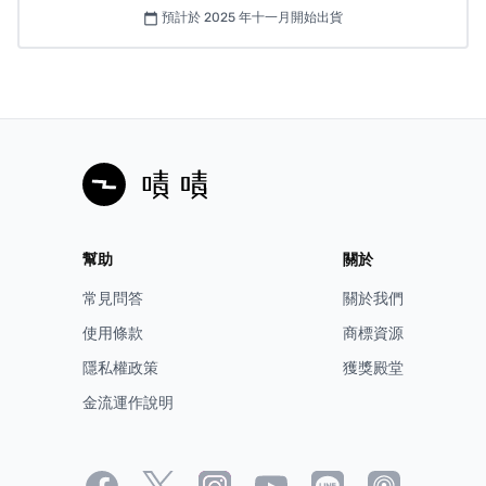
金門縣：烈嶼鄉、金城鎮、金湖鎮、金寧鄉、金沙鎮。
預計於 2025 年十一月開始出貨
calendar_today
臺東縣：蘭嶼鄉、綠島鄉。
屏東縣：琉球鄉。
新品瑕疵、運送瑕疵和非人為損壞者，請於收到商品次日
起算 7 天（含例假日）內與客服信箱
escura.tw@gmail.com
聯繫，附上原訂購人之以下四樣購
買相關證明（訂購編號、訂購人姓名、電話、電子發
票），可免費更換新品。
幫助
關於
客服聯絡方式
常見問答
關於我們
使用條款
商標資源
售後客服信箱：
escura.tw@gmail.com
隱私權政策
獲獎殿堂
LINE 官方帳號客服：
https://escura.me/LineService
ESCURA粉絲專頁｜
金流運作說明
https://www.facebook.com/myescura