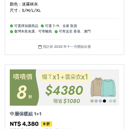
明的幫身體保持在舒服的溫度。
顏色：迷霧林灰
尺寸：S/M/L/XL
每件 L 號的感溫機能帽Ｔ 具備 2,700 焦耳（每件）
的蓄熱能力，
可選擇加購商品
可選 7-11、全家 取貨
臺灣本島免運、可寄離島
可寄送至 香港、澳門
不插電就能智慧調溫！
預計於 2025 年十一月開始出貨
calendar_today
搭配甫榮獲世界四大設計獎，日本 GOOD DESIGN 肯
定的
33°C 感溫衣做為內層底層衣
，加上新推出的
感
溫機能連帽外套
，構成 1+1>2 的森林系-智慧調溫穿搭
中層保暖組 1+1
系統，
蓄熱能力形成疊加
效果！
NT$ 4,380
8 折