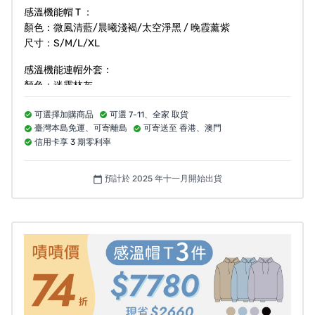
感溫機能帽 T ：
顏色：微風清藍/晨曦淺褐/太空淨黑 / 晚霞薰紫
為滿足消費大眾知的權利，促進行業良性競爭，做到合規
尺寸：S/M/L/XL
而清楚標示是每個廠商的基本義務。
感溫機能連帽外套：
顏色：迷霧林灰
ESCURA承諾對產品做透明和忠實的訊息披露，歡迎消費
尺寸：S/M/L/XL
者協助監督指導、持續指教，讓我們能持續追求更高的標
可選擇加購商品
可選 7-11、全家 取貨
臺灣本島免運、可寄離島
可寄送至 香港、澳門
準，為永續未來貢獻一份力量。
信用卡享 3 期零利率
預計於 2025 年十一月開始出貨
calendar_today
風險與挑戰
【ESCURA 33°C 感溫機能帽Ｔ／連帽外套】產品顏色可能
因螢幕呈現而有些許差異，實際顏色以實品為主。
因庫存及銷售速度不可控，此專案為現貨供應，部分尺碼