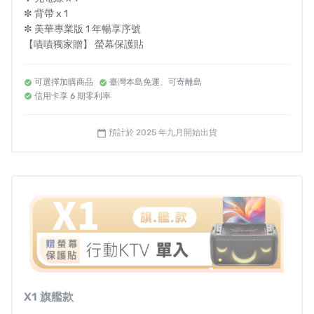
✼ 背帶 x 1
✼ 美華專業版 1 年暢享序號
【嘖嘖獨家贈】 螢幕保護貼
讓聲音來點驚喜，
一秒變聲
可選擇加購商品
臺灣本島免運、可寄離島
信用卡享 6 期零利率
充電瓦數（至高）S1：65W｜S2：45W｜S3：30W
預計於 2025 年九月開始出貨
calendar_today
Ikarao® 使命是讓每個人「隨時隨地都能盡情開唱」享受高
品質、前衛、精緻的派對時光。
每一台伴唱機都經過精心設計，力求結合『科技』與『實
用性』的完美融合。它不僅是一台簡單的藍牙音響設備，
而是一個集『螢幕Ｘ無線麥克風Ｘ喇叭』為一體的全能娛
樂室
X1 旗艦款
無論獨自練習還是與朋友聚會，Ikarao愛克拉 都將成為你