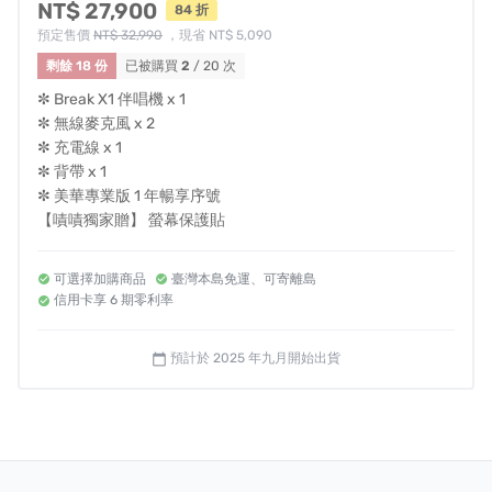
NT$ 27,900
84 折
生活中不可或缺的音樂夥伴。
預定售價
NT$ 32,990
，現省 NT$ 5,090
剩餘 18 份
已被購買
2
/ 20 次
【行動KTV｜多功能娛樂室｜K歌神器｜All-in-one 伴唱
機】
✼ Break X1 伴唱機 x 1
✼ 無線麥克風 x 2
Facebook：
https://www.facebook.com/ikaraotw/
✼ 充電線 x 1
✼ 背帶 x 1
Instagram：
https://www.instagram.com/ikarao_tw/
✼ 美華專業版 1 年暢享序號
官方網站：
https://ikaraotw.1page.tw/allinonekaraoke
【嘖嘖獨家贈】 螢幕保護貼
風險與挑戰
可選擇加購商品
臺灣本島免運、可寄離島
信用卡享 6 期零利率
募資計畫有眾多變數，我們團隊會盡最大的努力，準確執
行每個環節。但即使團隊非常努力預計日期出貨，還是可
預計於 2025 年九月開始出貨
calendar_today
能會遇到不可控的各式意外（如：生產意外、清關延誤、
物流延後等）導致出貨延後。當您贊助此計畫即同意承擔
此風險，並也接受各種可能延遲出貨之變因，若無法接受
可能（不一定會發生）延遲出貨，請於募資「結束前」登