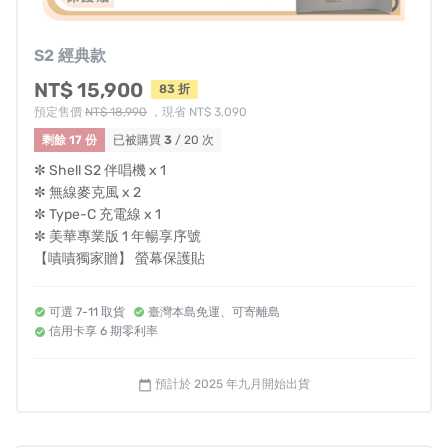
S2 經典款
NT$ 15,900
83 折
預定售價
NT$ 18,990
，現省 NT$ 3,090
剩餘 17 份
已被購買
3
/ 20 次
✼ Shell S2 伴唱機 x 1
✼ 無線麥克風 x 2
✼ Type-C 充電線 x 1
✼ 美華專業版 1 年暢享序號
【嘖嘖獨家贈】 螢幕保護貼
可選 7-11 取貨
臺灣本島免運、可寄離島
高音質
澎湃音浪！開到最大聲都
不破音！
信用卡享 6 期零利率
低頻渾厚有力，高頻清亮不刺耳，中頻自然飽滿
預計於 2025 年九月開始出貨
calendar_today
大尺寸高清螢幕
「翻開」即唱
，「一觸」即發！