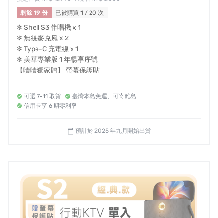
剩餘 19 份
已被購買
1
/ 20 次
✼ Shell S3 伴唱機 x 1
✼ 無線麥克風 x 2
✼ Type-C 充電線 x 1
✼ 美華專業版 1 年暢享序號
【嘖嘖獨家贈】 螢幕保護貼
可選 7-11 取貨
臺灣本島免運、可寄離島
信用卡享 6 期零利率
預計於 2025 年九月開始出貨
calendar_today