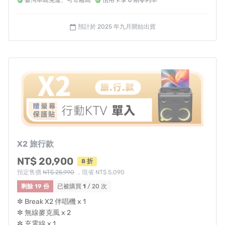
臺灣本島免運、可寄離島
信用卡享 6 期零利率
預計於 2025 年九月開始出貨
calendar_today
無線自由唱！
一放即收，一收即充！
有效
抑制背景噪音
，
清晰捕捉
你的聲音
自帶
炫光舞台感！
最懂營造氛圍的
K歌神器！
X2 旅行款
版權歌曲自動更新
，任你點唱！
NT$ 20,900
8 折
預定售價
NT$ 25,990
，現省 NT$ 5,090
剩餘 19 份
已被購買
1
/ 20 次
HDMI
連接電視
，解放你的視聽極限！
✼ Break X2 伴唱機 x 1
✼ 無線麥克風 x 2
✼ 充電線 x 1