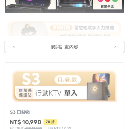
展開計畫內容
keyboard_arrow_down
keyboard_arrow_down
S3 口袋款
NT$ 10,990
78 折
預定售價
NT$ 13,990
，現省 NT$ 3,000