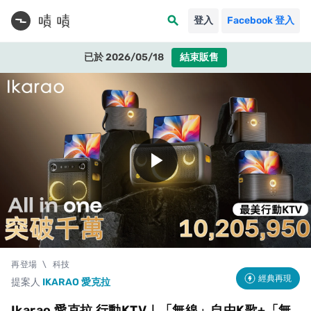
search
登入
Facebook 登入
已於 2026/05/18
結束販售
play_arrow
再登場
\
科技
經典再現
提案人
IKARAO 愛克拉
Ikarao 愛克拉 行動KTV｜「無線」自由K歌+「無