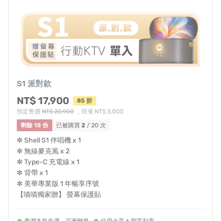
移動好幫手
貼心設計讓你
隨走隨唱
S1 派對款
（以上為螢幕 ON 續航數據）
NT$ 17,900
85 折
螢幕 OFF：X1 10H｜X2 11H
預定售價
NT$ 20,900
，現省 NT$ 3,000
S1 12H｜S2 8H｜S3 7H
剩餘 18 份
已被購買
2
/ 20 次
✼ Shell S1 伴唱機 x 1
✼ 無線麥克風 x 2
✼ Type-C 充電線 x 1
✼ 背帶 x 1
✼ 美華專業版 1 年暢享序號
【嘖嘖獨家贈】 螢幕保護貼