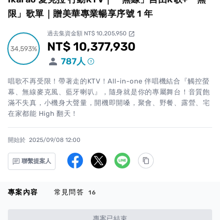
限」歌單｜贈美華專業暢享序號 1 年
過去集資金額 NT$ 10,205,950
open_in_new
NT$ 10,377,930
累計集資金額
34,593%
34,593%
787
人
唱歌不再受限！帶著走的KTV！All-in-one 伴唱機結合『觸控螢
幕、無線麥克風、藍牙喇叭』，隨身就是你的專屬舞台！音質飽
滿不失真，小機身大聲量，開機即開嗓，聚會、野餐、露營、宅
在家都能 High 翻天！
開始於
2025/09/08 12:00
聯繫提案人
專案內容
常見問答
16
專案已結束