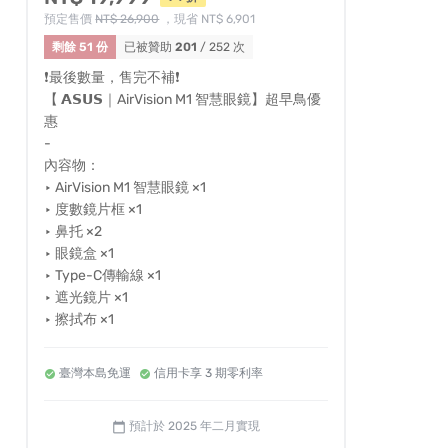
預定售價
NT$ 26,900
，現省 NT$ 6,901
剩餘 51 份
已被贊助
201
/ 252 次
❗️最後數量，售完不補❗️
【 𝗔𝗦𝗨𝗦｜AirVision M1 智慧眼鏡】超早鳥優
惠
-
內容物：
‣ AirVision M1 智慧眼鏡 ×1
‣ 度數鏡片框 ×1
‣ 鼻托 ×2
‣ 眼鏡盒 ×1
‣ Type-C傳輸線 ×1
‣ 遮光鏡片 ×1
‣ 擦拭布 ×1
臺灣本島免運
信用卡享 3 期零利率
預計於 2025 年二月實現
calendar_today