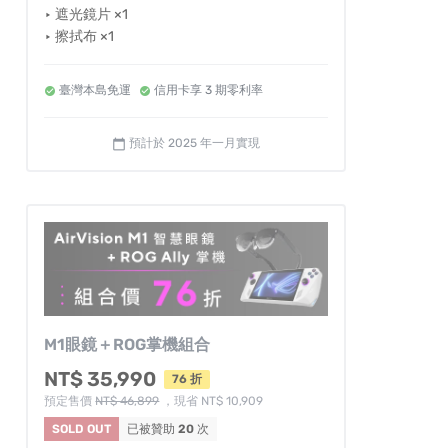
‣ 遮光鏡片 ×1
‣ 擦拭布 ×1
臺灣本島免運
信用卡享 3 期零利率
預計於 2025 年一月實現
calendar_today
M1眼鏡＋ROG掌機組合
NT$ 35,990
76 折
預定售價
NT$ 46,899
，現省 NT$ 10,909
SOLD OUT
已被贊助
20
次