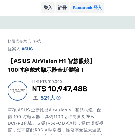
登入
註冊
Facebook 登入
預購式專案
\
科技
提案人
ASUS
【𝗔𝗦𝗨𝗦 AirVision M1 智慧眼鏡】
100吋穿戴式顯示器全新體驗！
目標 NT$ 100,000
NT$ 10,947,488
累計集資金額
10,947%
10,947%
521
人
華碩 ASUS 全新推出AirVision M1 智慧眼鏡，配
備 100 吋顯示器，具備1100尼特亮度及95%
DCI-P3色域。支援Type-C DP連接，提供虛擬視
窗，更可搭配ROG Ally掌機，輕鬆享受強大遊戲