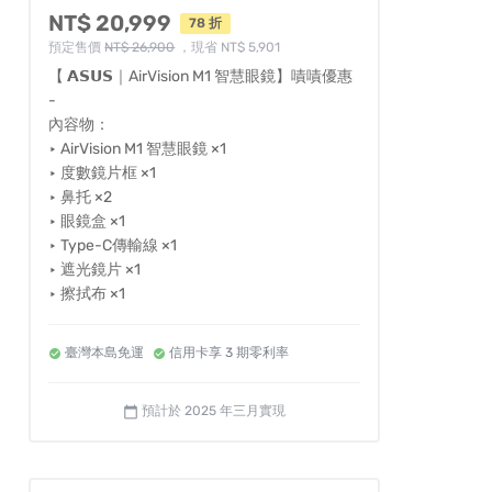
NT$ 20,999
78 折
預定售價
NT$ 26,900
，現省 NT$ 5,901
【 𝗔𝗦𝗨𝗦｜AirVision M1 智慧眼鏡】嘖嘖優惠
-
內容物：
‣ AirVision M1 智慧眼鏡 ×1
‣ 度數鏡片框 ×1
‣ 鼻托 ×2
‣ 眼鏡盒 ×1
‣ Type-C傳輸線 ×1
‣ 遮光鏡片 ×1
‣ 擦拭布 ×1
臺灣本島免運
信用卡享 3 期零利率
預計於 2025 年三月實現
calendar_today