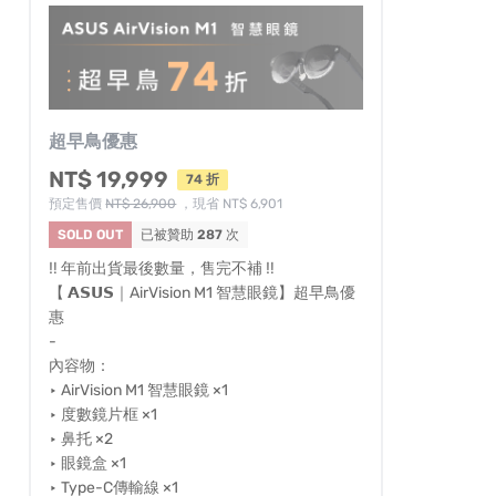
超早鳥優惠
NT$ 19,999
74 折
預定售價
NT$ 26,900
，現省 NT$ 6,901
SOLD OUT
已被贊助
287
次
‼️ 年前出貨最後數量，售完不補 ‼️
【 𝗔𝗦𝗨𝗦｜AirVision M1 智慧眼鏡】超早鳥優
惠
-
內容物：
‣ AirVision M1 智慧眼鏡 ×1
‣ 度數鏡片框 ×1
‣ 鼻托 ×2
‣ 眼鏡盒 ×1
‣ Type-C傳輸線 ×1