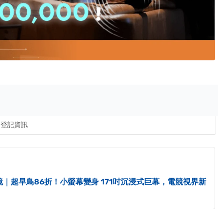
登記資訊
 AR 眼鏡｜超早鳥86折！小螢幕變身 171吋沉浸式巨幕，電競視界新