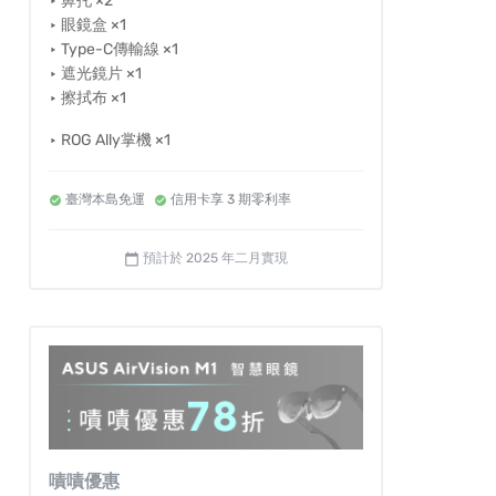
‣ 鼻托 ×2
‣ 眼鏡盒 ×1
‣ Type-C傳輸線 ×1
‣ 遮光鏡片 ×1
‣ 擦拭布 ×1
‣ ROG Ally掌機 ×1
臺灣本島免運
信用卡享 3 期零利率
預計於 2025 年二月實現
calendar_today
嘖嘖優惠