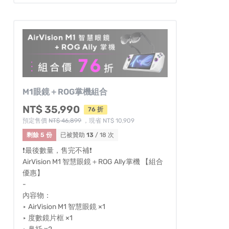
M1眼鏡＋ROG掌機組合
NT$ 35,990
76 折
預定售價
NT$ 46,899
，現省 NT$ 10,909
剩餘 5 份
已被贊助
13
/ 18 次
❗️最後數量，售完不補❗️
AirVision M1 智慧眼鏡＋ROG Ally掌機 【組合
優惠】
-
內容物：
‣ AirVision M1 智慧眼鏡 ×1
‣ 度數鏡片框 ×1