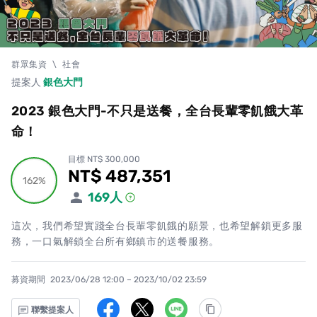
群眾集資
\
社會
提案人
銀色大門
2023 銀色大門-不只是送餐，全台長輩零飢餓大革
命！
目標 NT$ 300,000
NT$ 487,351
累計集資金額
162%
162%
169
人
這次，我們希望實踐全台長輩零飢餓的願景，也希望解鎖更多服
務，一口氣解鎖全台所有鄉鎮市的送餐服務。
募資期間
2023/06/28 12:00 – 2023/10/02 23:59
聯繫提案人