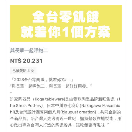
加入。
此外，中央政策下各自執行營養送餐的補助計畫中，各政
與長輩一起呷飽二
府給予地方執行單位撥款的時長不一，銀色大門目前正在
NT$ 20,231
經歷2023年1月服務送餐的補助款項，至今6月份都還未收
訖，許多單位也面臨相同狀況，這對於地方執行單位要每
已被贊助
4
次
月轉費用給便當餐飲店與送餐人員、社工行政而言，面對
『2023全台零飢餓，就差你1個！』
現金循環週期
過長，只能選擇
一一退出送餐服務
，改做獲
“與長輩一起呷飽二，與長輩一起好好用餐。”
-
利較高的日照中心、長照交通接送服務。
許家陶器品（Koga tableware)是由鶯歌陶瓷品牌新旺集瓷（t
he Shu’s Pottery)、日本中川政七商店(Nakagawa Masashic
hi)及台灣設計團隊兩個八月(biaugust creation)，共同企劃的
✸
送餐、送物管理方式傳統，服務量能達到天花板
全新品牌。陪台灣人走過將近一世紀，堅持鶯歌在地製造，用
心做出專為台灣人打造的陶瓷餐具，讓吃飯更有滋味︒
大部分執行送餐服務單位，管理老人送餐時仍停留在1999