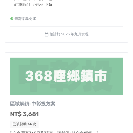
很顯然，政府並不了解第一線的困境，當長輩無法
。紅棗咖啡（12g）2包
。美人茶咖啡（12g）1包
支付食材經費，
。洛神咖啡（12g）1包
臺灣本島免運
就無法啟動備餐服務，最後還是會轉介回送餐服
。芝麻咖啡（12g）1包
務。
。長輩零飢餓小卡x1
預計於 2023 年九月實現
calendar_today
・電子感謝函 x1
・季度進度報告x1
區域解鎖-中彰投方案
NT$ 3,681
已被贊助
14
次
無論是過去透過媒體發表文章、與基金會夥伴向政府提出