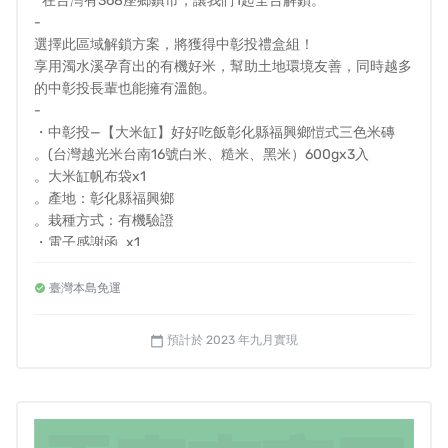
" 在台灣有368座鄉鎮市，讓我們1起全台解鎖。"
改善建議：『提高老人送餐補助』，都
未能獲得直接且正
-
面的答覆與行動，銀色大門並沒有任何政治背景關係以及
選擇此區域解鎖方案，將獲得中彰投禮盒組！
雄厚的財力足以影響政策，
因此期望透過發起本次募資
享用濁水溪孕育出的有機好米，幫助土地環境友善，同時越多
的中彰投長輩也能擁有溫飽。
案，讓更多群眾認識、了解並參與，藉以達到政策倡議的
-
結果，以利更多民間單位投入送餐服務，達到全台長輩零
・中彰投—【大米缸】好好吃飯彰化縣福興鄉愷式三色米磚
飢餓的願景，
而我們的訴求與行動如下：
。(台灣越光米台南16號白米、糙米、黑米）600gx3入
。大米缸帆布袋x1
。產地：彰化縣福興鄉
。栽種方式：有機驗證
・電子感謝函 x1
・季度進度報告x1
臺灣本島免運
預計於 2023 年九月實現
calendar_today
銀色大門藉由群眾募資成立『長輩送餐政策倡議辦