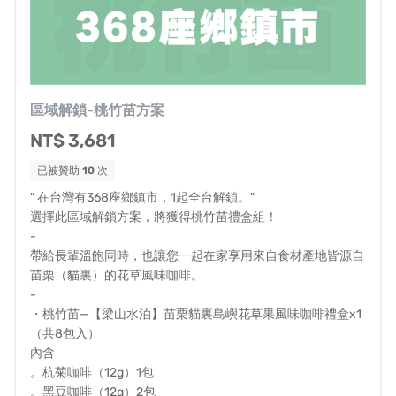
社會福利政策：個案就中低收資格呀，為什麼不能
送餐？
衛生福利政策：但她有行為能力、家屬照顧，不符
合失能送餐標準呀！
區域解鎖-桃竹苗方案
NT$ 3,681
已被贊助
10
次
" 在台灣有368座鄉鎮市，1起全台解鎖。"
選擇此區域解鎖方案，將獲得桃竹苗禮盒組！
另外在政策溝通端也面臨障礙，因為送餐政策分屬社政與
-
衛政，又牽涉中央與地方自治權限等，尚無法找到一個可
帶給長輩溫飽同時，也讓您一起在家享用來自食材產地皆源自
行的平台與管道，讓實務單位能夠將目前執行困境與政府
苗栗（貓裏）的花草風味咖啡。
端進行溝通，讓整體送餐政策能更貼近民眾所需，因此我
-
們誠心的希望地方、中央，以及各主管機關能撇除本位主
・桃竹苗—【梁山水泊】苗栗貓裏島嶼花草果風味咖啡禮盒x1
（共8包入）
義，與民間單位重新坐下來好好討論老人送餐的需求與政
內含
策目的該如何重新定義與滿足。
。杭菊咖啡（12g）1包
。黑豆咖啡（12g）2包