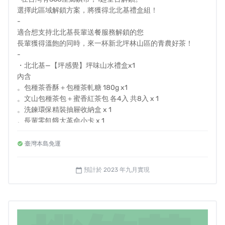
如果今天在送餐補助上是合理、合宜的，事實上很難會面
選擇此區域解鎖方案，將獲得北北基禮盒組！
臨全台全面缺工問題，銀色大門近幾年除了落實第一線服
-
務以外，也致力於搜集各間當地執行送餐單位之困境，不
適合想支持北北基長輩送餐服務解鎖的您
外乎是補助不足、款項撥款週期過長等問題。
長輩獲得溫飽的同時，來一杯新北坪林山區的青農好茶！
-
在與相關社福團體交流過程中也發現，老人送餐服務在社
・北北基—【坪感覺】坪味山水禮盒x1
政及衛政體系都有相關資源挹注，但鎖定的對象群與送餐
內含
。包種茶香酥＋包種茶軋糖 180g x1
的政策目的也不盡相同，因此也導致雖然都是送餐卻有不
。文山包種茶包＋蜜香紅茶包 各4入 共8入 x 1
同的實施與補助策略，在有需求的老人部份得面對不同的
。洗鍊環保精裝抽屜收納盒 x 1
審查制度，甚至無法獲得相應需求的服務，而承接的單位
。長輩零飢餓大革命小卡 x 1
也面臨多樣化規範須遵守與溝通上的成本。
。坪味山水里山生活，茶山冬色腰封x 1
・電子感謝函 x1
臺灣本島免運
・季度進度報告x1
預計於 2023 年九月實現
calendar_today