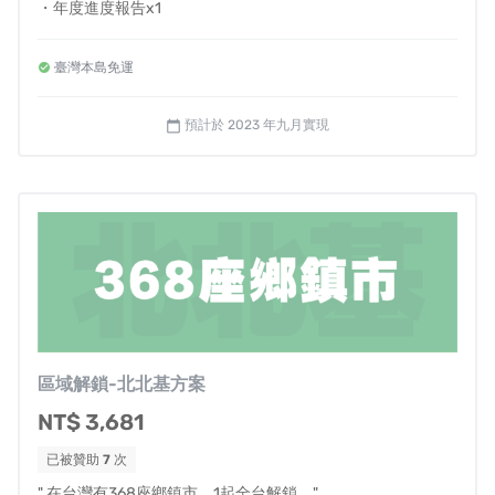
・年度進度報告x1
減輕服務負擔，甚至幫助非營利組織單位可以開始服務自
費需求，增加自給自足的營收能力，讓送餐服務得以永
臺灣本島免運
續。
✦
深度關懷網
| 每週
1小時，實踐心靈溫飽
預計於 2023 年九月實現
calendar_today
聘雇二度就業者、無家者、年輕媽媽等，織起關懷服務
網。
銀色大門計畫與當地
無家者輔導關懷單位
，如：台中『明
日餐桌』，將培訓之無家者投入送餐大使、關懷大使的工
作，增加就業機會。
同時鼓勵更多夥伴加入成為『關懷大使』，在非送餐時段
中，提供
藝術到府陪伴
、
到府遠端醫療
、
運動教學
、
醫藥
衛教知識陪伴、產學到府合作
等參與，替送餐對象提供更
區域解鎖-北北基方案
多的心靈溫飽。
NT$ 3,681
✦政策倡議
| 改善補助條件，以利民間落實送餐服務
已被贊助
7
次
" 在台灣有368座鄉鎮市，1起全台解鎖。"