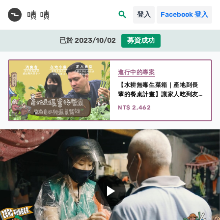
search
登入
Facebook 登入
已於 2023/10/02
募資成功
進行中的專案
【水耕無毒生菜箱｜產地到長
輩的餐桌計畫】讓家人吃到友
善無毒農產品，一併幫助老人
NT$ 2,462
食堂銀髮長輩
play_arrow