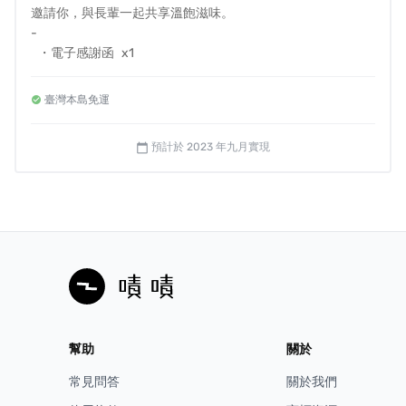
年，使用紙本作業、通話管理，每一天社工將會花費2~3小
邀請你，與長輩一起共享溫飽滋味。
時的時間坐在桌前處理行政核銷作業，因此一間單位往往
-
會面臨服務的極限，當名額達到一定限度時，就會停止服
・電子感謝函 x1
・【KOGA 許家陶器品-新旺集瓷】銀色大門零飢餓聯名
務。
丹青陶質六角深盤x1＋丹青陶質圓形飯碗x2 禮盒組
臺灣本島免運
・銀色大門感謝狀、官網公開致謝
・代購銀色大門長輩餐點x30餐 (待用餐)
✸
長照
2.0
著重社區型照護，忽略獨居與行動不便者
預計於 2023 年九月實現
calendar_today
・季度進度報告x1
社區型發展政策下，政府鼓勵長輩走出家門，一齊享用社
區資源與老人共餐據點，但仍有許多長輩
走不出家門，
是
因為
地處偏遠
、也是
身心因素
、更是一間社區據點有
最高
照顧負荷量
，無法照顧到所有長輩。
幫助
關於
常見問答
關於我們