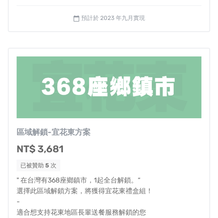
✦
餐點多樣化
| 餐點
1~7級，選擇不再單1
預計於 2023 年九月實現
calendar_today
朝向飲食質地7級出發、優化與多元化餐點內容，讓長輩不
只吃飽還要吃好！藉由這起計畫，我們希望也因此影響到
更多的在地餐飲店、食品廠商，一起支持餐點的多樣化，
免於送餐給長輩時，因為牙口不符、口味單一，造成長輩
仍然飢餓、浪費餐點食材問題。
同時，當募資案達標到相對應階段，我們也會針對偏
鄉餐飲店稀缺、假日未有餐飲店營業之區域，加強補
區域解鎖-宜花東方案
充、配送更適合長輩牙口的飲食選擇，藉以服務更多
的長輩們。
NT$ 3,681
已被贊助
5
次
“「我知道呀，隔壁里長還有ＯＯ基金會都在做老人
" 在台灣有368座鄉鎮市，1起全台解鎖。“
送餐。」”
選擇此區域解鎖方案，將獲得宜花東禮盒組！
“「聽說，食物銀行還有一些善心人士會發放物
-
適合想支持花東地區長輩送餐服務解鎖的您
資。」”