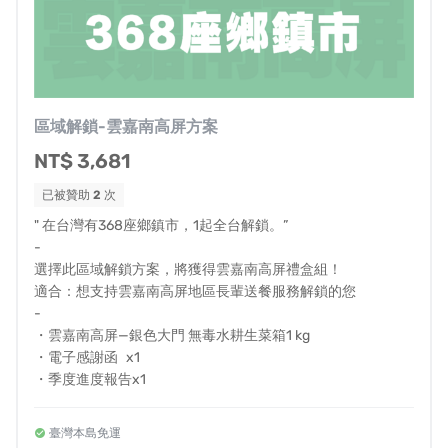
公室』！
如果需要讓上述的政策倡議可行，我們需要經費成立政策
倡議辦公室，
以實現下列目標：
區域解鎖-雲嘉南高屏方案
☑︎改善現有送餐補助：餐費補助調整、送餐人員、送
NT$ 3,681
餐服務社工補助方案調整
☑︎精確送餐資格定義、協助政府針對社政（社會福利
已被贊助
2
次
的送餐需求）、衛政（失能的送餐需求）之老人送餐
" 在台灣有368座鄉鎮市，1起全台解鎖。”
-
方向提供更精確之補助基準
選擇此區域解鎖方案，將獲得雲嘉南高屏禮盒組！
☑︎針對補助費用拖欠提出改善方式
適合：想支持雲嘉南高屏地區長輩送餐服務解鎖的您
☑︎老人送餐餐食服務評估與準備與當地社區營養推廣
-
・雲嘉南高屏—銀色大門 無毒水耕生菜箱1 kg
中心合作模式之精進
・電子感謝函 x1
☑︎聯合相關單位舉辦政策倡議活動與媒體宣傳以達上
・季度進度報告x1
述目標
臺灣本島免運