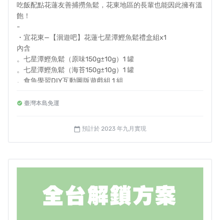
吃飯配點花蓮友善捕撈魚鬆，花東地區的長輩也能因此擁有溫
飽！
如果真的是這樣，為什麼還是有長輩在飢餓呢？
-
原來，還有好多原因，導致最基礎的長輩送餐服務無法辦
・宜花東—【洄遊吧】花蓮七星潭鰹魚鬆禮盒組x1
內含
到...
。七星潭鰹魚鬆（原味150g±10g）1 罐
。七星潭鰹魚鬆（海苔150g±10g）1 罐
。食魚學習DIY互動圖版遊戲組 1 組
。送禮感謝小卡 1 張
。長輩零飢餓大革命小卡1張
臺灣本島免運
・電子感謝函 x1
・季度進度報告x1
預計於 2023 年九月實現
calendar_today
✸長輩送餐人力不足