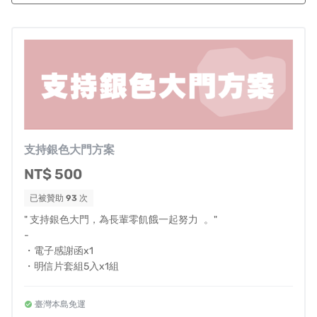
✦ 解鎖全台服務
| 本島19
座
城市
讓每個城市的長輩都享有送餐服務！擴大參與、城市
一一解鎖。
讓全台都可啟動送餐的方式，就是佈建好每一座城市的當
地資源，從連結在地既有送餐單位、非營利組織、有志加
入送餐行列的送餐大使、提供暖心健康的餐飲店、提供食
材或資源的農家與店家。
支持銀色大門方案
NT$ 500
已被贊助
93
次
" 支持銀色大門，為長輩零飢餓一起努力 。"
-
・電子感謝函x1
・明信片套組5入x1組
臺灣本島免運