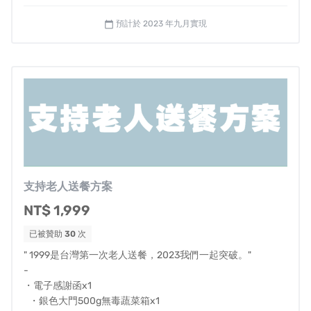
我們預計將全台19座本島主要城市（6直轄、3省
預計於 2023 年九月實現
calendar_today
轄、13縣），
規劃成4個區域專責社工來執行，專責社工將會執行
下列行動：
☑︎ 優先盤點在地送餐單位資源
☑︎ 與當地單位合作：地方政府、在地NPO、醫院、
長照中心、餐飲店
☑︎ 將當地缺乏服務量能的區域登記下來，與在地合
作單位共同規劃『補足缺口』
支持老人送餐方案
☑︎ 提供官方頁面，方便子女或需求者登記申請
NT$ 1,999
☑︎ 全台啟動送餐服務
已被贊助
30
次
" 1999是台灣第一次老人送餐，2023我們一起突破。"
✦
協助數位轉型
| 每年
30間NPO、解放社工1年
-
45000分鐘
・電子感謝函x1
・銀色大門500g無毒蔬菜箱x1
幫助在地NPO（非營利組織）提升工作效率擴大服務量能