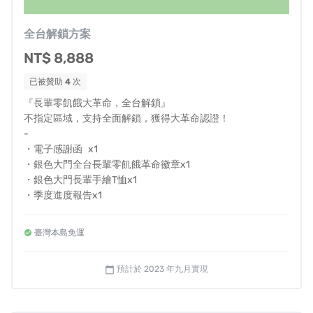
NPO（非營利組織）、地方政府送餐人力不足，執行單位
全台解鎖方案
老化，面臨
招募困難
或者因為
政府方向與補助因素
給予送
NT$ 8,888
餐志工的條件不足，導致即便有龐大的送餐需求，面臨缺
工、偏鄉、國定假期等狀況，致使長輩未能滿足溫飽。
已被贊助
4
次
『長輩零飢餓大革命，全台解鎖』
不指定區域，支持全面解鎖，獲得大革命認證！
✸
國家制訂送餐補助基準不足不明確，當地政府補助
-
款項又拖欠
・電子感謝函 x1
・銀色大門全台長輩零飢餓革命徽章x1
銀色大門2019年夏天開始投入第一線老人送餐服務，結識
・銀色大門長輩手繪T恤x1
許多同樣執行送餐服務的單位，例如：弘道老人基金會、
・季度進度報告x1
弗傳慈心基金會、一粒麥子基金會等單位，更於2022年成
為苗栗縣、嘉義縣的長照營養送餐補助特約執行，都發現
臺灣本島免運
現今的政策導致送餐補助
『過於低廉』
，除台北市外，大
多地方政府僅提供一小時100元的送餐志工補助，因此對於
預計於 2023 年九月實現
calendar_today
一般工作或服務機會而言，幾乎沒有人願意投入送餐，最
後只剩下年邁的長者志工持續在第一線服務，沒有年輕人