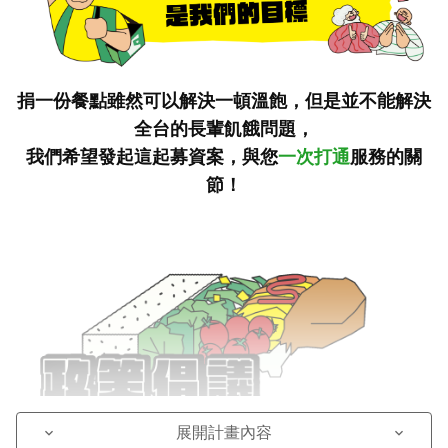
捐一份餐點雖然可以解決一頓溫飽，但是並不能解決
全台的長輩飢餓問題，
我們希望發起這起募資案，與您
一次
打通
服務
的關
節！
展開計畫內容
keyboard_arrow_down
keyboard_arrow_down