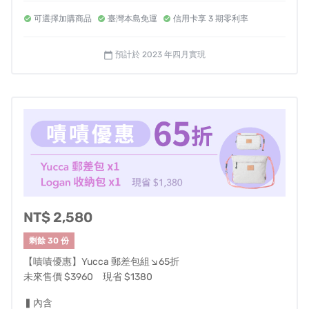
可選擇加購商品
臺灣本島免運
信用卡享 3 期零利率
預計於 2023 年四月實現
calendar_today
NT$ 2,580
剩餘 30 份
【嘖嘖優惠】Yucca 郵差包組↘65折
未來售價 $3960 現省 $1380
▍內含