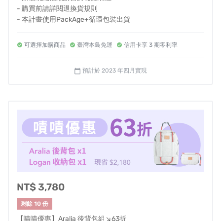
- 購買前請詳閱退換貨規則
- 本計畫使用PackAge+循環包裝出貨
可選擇加購商品
臺灣本島免運
信用卡享 3 期零利率
預計於 2023 年四月實現
calendar_today
為完美落實 One Step Project 環境永續的理念，Avier 不
惜成本使用力麗集團的專利環保原抽色紗線-「Ecoya®」
NT$ 3,780
製成的環保面料，將紡織最耗費地球資源的染整製程去
掉，不僅大量減少CO2與COD的排放，並可大幅節省用水
剩餘 10 份
與化學品，在生產過程中大大減少對環境的傷害。
【嘖嘖優惠】Aralia 後背包組↘63折