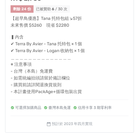
畫，秉持著「以自然為啟發，探索未來的可能。」的精
剩餘 24 份
已被贊助
6
/ 30 次
神，將大自然的美與對環境的珍惜情感，融入到我們的產
【超早鳥優惠】Tana 托特包組↘57折
品理念中，我們期望能以這個計畫為核心，透過對材質及
未來售價 $5260 現省 $2280
品質的研究與堅持，提出一個重新思考未來的生活方式與
▍內含
態度，為友善環境多走一步，為地球永續多盡一份心力。
✔ Terra By Avier - Tana 托特包 × 1 個
✔ Terra By Avier - Logan 收納包 × 1 個
＿＿＿＿＿＿＿＿＿＿＿＿＿＿
※ 注意事項
- 台灣（本島）免運費
- 如需統編抬頭請留於備註欄位
合作設計師｜Alex Chou 周育賢
- 購買前請詳閱退換貨規則
- 本計畫使用PackAge+循環包裝出貨
可選擇加購商品
臺灣本島免運
信用卡享 3 期零利率
預計於 2023 年四月實現
calendar_today