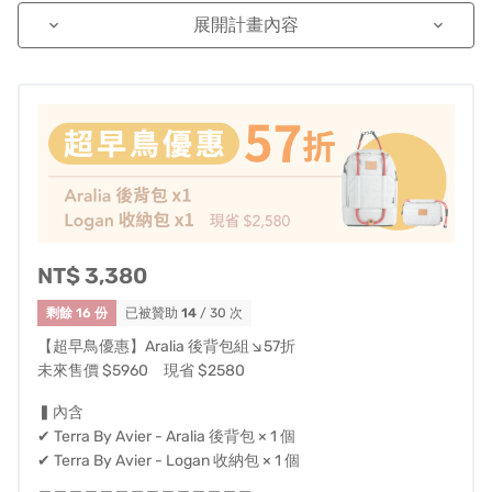
展開計畫內容
keyboard_arrow_down
keyboard_arrow_down
NT$ 3,380
剩餘 16 份
已被贊助
14
/ 30 次
Terra by Avier為行動生活領導品牌Avier以One Step
【超早鳥優惠】Aralia 後背包組↘57折
未來售價 $5960 現省 $2580
Project精神所推出的系列環保包款，合作設計師以Avier著
名的充電編織線為靈感，使用100%「Ecoya®」技術製成
▍內含
的環保面料，結合攀岩元素開發出一系列極具風格的包
✔ Terra By Avier - Aralia 後背包 × 1 個
款。採用Terra Loki可替換式岩繩帶設計，提供五色（黑、
✔ Terra By Avier - Logan 收納包 × 1 個
＿＿＿＿＿＿＿＿＿＿＿＿＿＿
藍、紅、橘、黃）岩繩作選擇，隨心換色，搭出不同的風