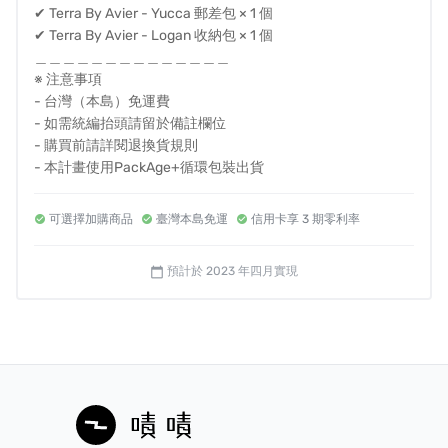
✔ Terra By Avier - Yucca 郵差包 × 1 個
✔ Terra By Avier - Logan 收納包 × 1 個
＿＿＿＿＿＿＿＿＿＿＿＿＿＿
※ 注意事項
- 台灣（本島）免運費
- 如需統編抬頭請留於備註欄位
- 購買前請詳閱退換貨規則
- 本計畫使用PackAge+循環包裝出貨
可選擇加購商品
臺灣本島免運
信用卡享 3 期零利率
與PackAge+循環包裝合作，實踐綠色網購生活
預計於 2023 年四月實現
calendar_today