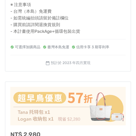
※ 注意事項
格。Terra by Avier 希望能陪伴獨具風格的您，探索世界的
- 台灣（本島）免運費
各個角落。
- 如需統編抬頭請留於備註欄位
- 購買前請詳閱退換貨規則
- 本計畫使用PackAge+循環包裝出貨
關於One Step
可選擇加購商品
臺灣本島免運
信用卡享 3 期零利率
預計於 2023 年四月實現
calendar_today
One Step是Avier針對友善環境及地球永續發展所提出的計
NT$ 2,980