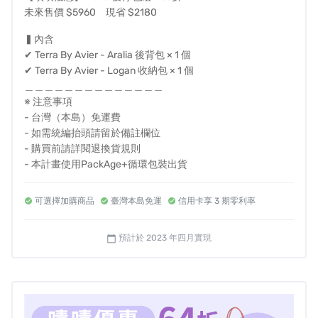
未來售價 $5960 現省 $2180
▍內含
✔ Terra By Avier - Aralia 後背包 × 1 個
✔ Terra By Avier - Logan 收納包 × 1 個
＿＿＿＿＿＿＿＿＿＿＿＿＿＿
※ 注意事項
Terra Loki 陪你玩味設計
- 台灣（本島）免運費
- 如需統編抬頭請留於備註欄位
- 購買前請詳閱退換貨規則
- 本計畫使用PackAge+循環包裝出貨
可選擇加購商品
臺灣本島免運
信用卡享 3 期零利率
預計於 2023 年四月實現
calendar_today