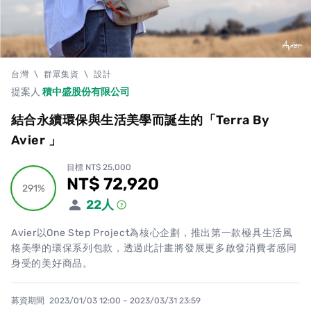
台灣
\
群眾集資
\
設計
提案人
積中盛股份有限公司
結合永續環保與生活美學而誕生的「Terra By
Avier 」
目標 NT$ 25,000
NT$ 72,920
累計集資金額
291%
291%
22
人
Avier以One Step Project為核心企劃，推出第一款極具生活風
格美學的環保系列包款，透過此計畫將發展更多啟發消費者感同
身受的美好商品。
募資期間
2023/01/03 12:00 – 2023/03/31 23:59