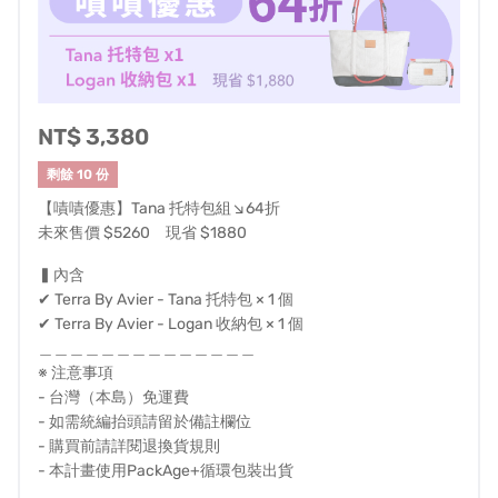
Avier 以專業線材起家，合作設計師以線材為設計概念，設
計出可替換岩繩帶設計的獨特包款，採用專業又高度耐用
的攀岩繩帶，提供五色（黑、藍、紅、橘、黃）岩繩選
NT$ 3,380
擇，隨心換色，搭出不同的風格。
剩餘 10 份
【嘖嘖優惠】Tana 托特包組↘64折
未來售價 $5260 現省 $1880
▍內含
✔ Terra By Avier - Tana 托特包 × 1 個
✔ Terra By Avier - Logan 收納包 × 1 個
＿＿＿＿＿＿＿＿＿＿＿＿＿＿
※ 注意事項
- 台灣（本島）免運費
- 如需統編抬頭請留於備註欄位
- 購買前請詳閱退換貨規則
- 本計畫使用PackAge+循環包裝出貨