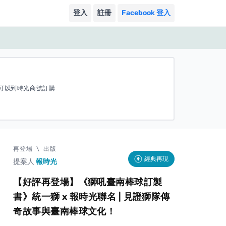
登入
註冊
Facebook 登入
可以到時光商號訂購
再登場
\
出版
經典再現
提案人
報時光
【好評再登場】《獅吼臺南棒球訂製
書》統一獅 x 報時光聯名 | 見證獅隊傳
奇故事與臺南棒球文化！