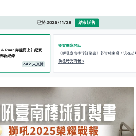
已於 2025/11/28
結束販售
提案團隊的話
 & Roar 奔龍而上》紀實
《獅吼臺南棒球訂製書》募資結束囉！現在起
榮奔馳紀錄
前往時光商號 >
642
人支持