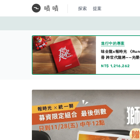
探索
提案
進行中的專案
味全龍x報時光 《Run
冊 跨世代龍將——光
NT$ 1,216,262