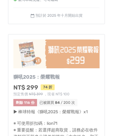
預計於 2025 年十月開始出貨
calendar_today
獅吼2025：榮耀戰報
NT$ 299
74 折
預定售價
NT$ 399
，現省 NT$ 100
剩餘 116 份
已被購買
84
/ 200 次
▶ 棒球特報《獅吼2025：榮耀戰報》x1
※ 可使用折扣碼：lion71
※ 重要提醒：若選擇超商取貨，請務必在收件