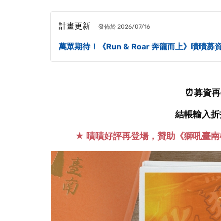
計畫更新
發佈於 2026/07/16
萬眾期待！《Run & Roar 奔龍而上》嘖嘖募
⏰募資再
結帳輸入折扣碼
★
嘖嘖好評再登場，贊助《獅吼臺南棒