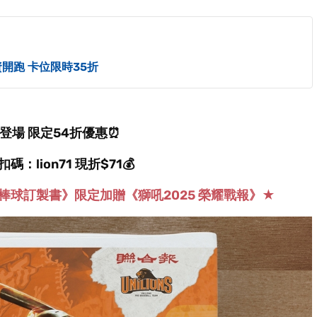
資開跑 卡位限時35折
登場 限定54折優惠⏰
：lion71 現折$71💰️
球訂製書》限定加贈《獅吼2025 榮耀戰報》
★