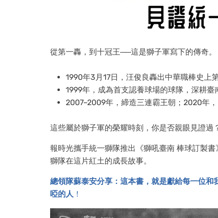
從第一轟，到十冠王──這是獅子軍寫下的傳奇。
1990年3月17日，汪俊良轟出中華職棒史
1999年，成為首支認養球場的球隊，深耕
2007–2009年，締造三連霸王朝；202
這些屬於獅子軍的榮耀時刻，你是否親眼見證過
報時光攜手統一獅隊推出《獅吼臺南 棒球訂製書
獅隊在這片紅土的成長故事。
總領隊蘇泰安分享：這本書，就是獻給每一位和
啞的人
！