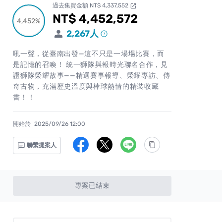
過去集資金額 NT$ 4,337,552
open_in_new
NT$ 4,452,572
累計集資金額
4,452%
4,452%
2,267
人
吼一聲，從臺南出發—這不只是一場場比賽，而
是記憶的召喚！ 統一獅隊與報時光聯名合作，見
證獅隊榮耀故事——精選賽事報導、榮耀專訪、傳
奇古物，充滿歷史溫度與棒球熱情的精裝收藏
書！！
開始於
2025/09/26 12:00
聯繫提案人
專案已結束