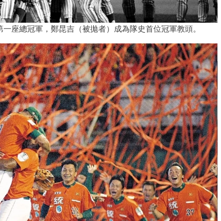
回第一座總冠軍，鄭昆吉（被拋者）成為隊史首位冠軍教頭。