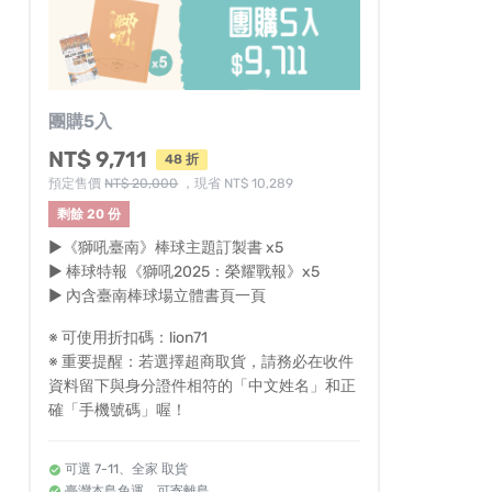
團購5入
NT$ 9,711
48 折
預定售價
NT$ 20,000
，現省 NT$ 10,289
剩餘 20 份
▶《獅吼臺南》棒球主題訂製書 x5
▶ 棒球特報《獅吼2025：榮耀戰報》x5
▶ 內含臺南棒球場立體書頁一頁
※ 可使用折扣碼：lion71
※ 重要提醒：若選擇超商取貨，請務必在收件
資料留下與身分證件相符的「中文姓名」和正
確「手機號碼」喔！
可選 7-11、全家 取貨
臺灣本島免運、可寄離島