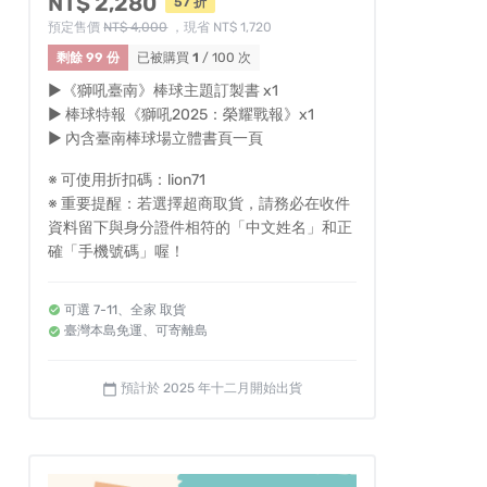
NT$ 2,280
57 折
預定售價
NT$ 4,000
，現省 NT$ 1,720
剩餘 99 份
已被購買
1
/ 100 次
▶《獅吼臺南》棒球主題訂製書 x1
▶ 棒球特報《獅吼2025：榮耀戰報》x1
▶ 內含臺南棒球場立體書頁一頁
※ 可使用折扣碼：lion71
※ 重要提醒：若選擇超商取貨，請務必在收件
資料留下與身分證件相符的「中文姓名」和正
確「手機號碼」喔！
可選 7-11、全家 取貨
臺灣本島免運、可寄離島
預計於 2025 年十二月開始出貨
calendar_today