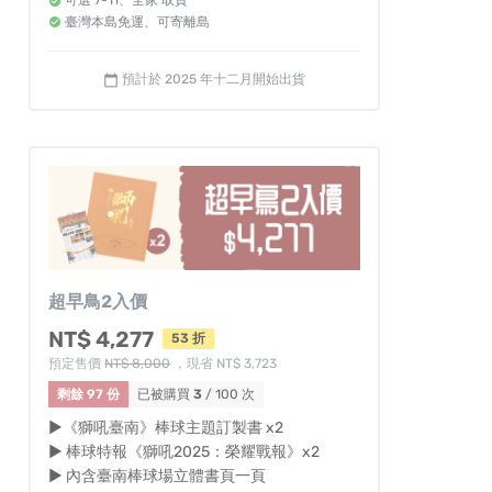
可選 7-11、全家 取貨
臺灣本島免運、可寄離島
預計於 2025 年十二月開始出貨
calendar_today
超早鳥2入價
NT$ 4,277
53 折
預定售價
NT$ 8,000
，現省 NT$ 3,723
剩餘 97 份
已被購買
3
/ 100 次
▶《獅吼臺南》棒球主題訂製書 x2
▶ 棒球特報《獅吼2025：榮耀戰報》x2
▶ 內含臺南棒球場立體書頁一頁