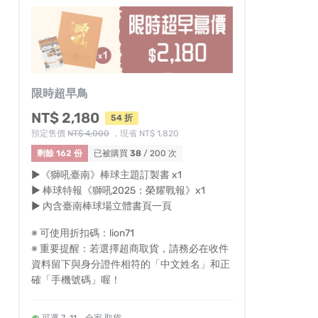
限時超早鳥
NT$ 2,180
54 折
預定售價
NT$ 4,000
，現省 NT$ 1,820
剩餘 162 份
已被購買
38
/ 200 次
▶《獅吼臺南》棒球主題訂製書 x1
▶ 棒球特報《獅吼2025：榮耀戰報》x1
▶ 內含臺南棒球場立體書頁一頁
※ 可使用折扣碼：lion71
※ 重要提醒：若選擇超商取貨，請務必在收件
資料留下與身分證件相符的「中文姓名」和正
確「手機號碼」喔！