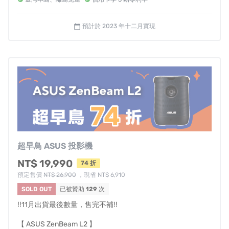
只需自動3 秒對焦。內建焦點感測器可測量投影機與螢幕之
預計於 2023 年十二月實現
calendar_today
間的距離，不用再自己手動轉鏡頭調整或移動距離啦！
內建65Wh 電池享受最高 3.5 小時的播放時間，無論在戶
外還是室內都能輕鬆使用！
選用Harman Kardon® 10W音響內建，音量大、音效逼
真，環繞響亮不失真，滿足細膩聽感。
超早鳥 ASUS 投影機
NT$ 19,990
74 折
偶爾偷懶一下不整理也沒關係！能自動避開投影螢幕前方
預定售價
NT$ 26,900
，現省 NT$ 6,910
的障礙物，即使在複雜的投影環境下也能保證出色的視覺
SOLD OUT
已被贊助
129
次
表現。
‼️11月出貨最後數量，售完不補‼️
【 ASUS ZenBeam L2 】