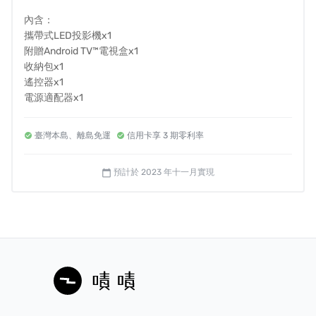
輕鬆投影來自各種裝置的內容，遊戲機、電腦都能接入。
內含：
更支援USB-A充電輸出
攜帶式LED投影機x1
附贈Android TV™電視盒x1
收納包x1
除了觀影，更打造情境，氛圍感拉滿！
ASUS Light Wall
內
遙控器x1
建26種情境光牆
，無論室內居家或是戶外露營，
為你打造
電源適配器x1
滿點氛圍感，專注享受，慵懶綿延！
享受雨霧的白噪寧靜／沈浸悠遊海底／冬日的圍爐柴火
臺灣本島、離島免運
信用卡享 3 期零利率
預計於 2023 年十一月實現
calendar_today
ZenBeam L2 使用皮革提把帶來低調的奢華感。柔和的藍
色和木炭色飾面賦予該設備一種專業氣息，榮獲CES創新
獎與紅點大賞。