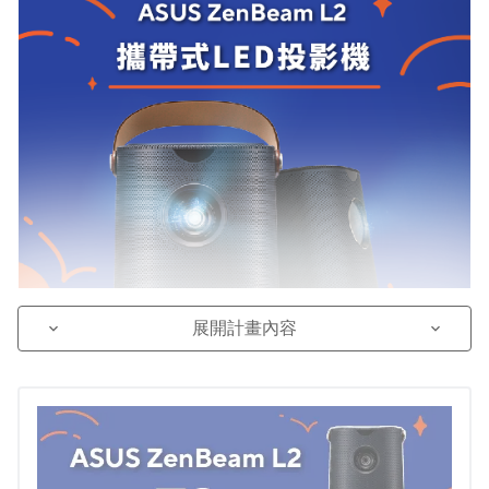
展開計畫內容
keyboard_arrow_down
keyboard_arrow_down