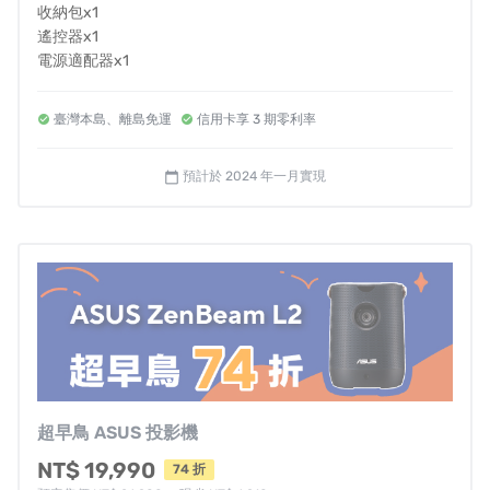
收納包x1
遙控器x1
電源適配器x1
臺灣本島、離島免運
信用卡享 3 期零利率
預計於 2024 年一月實現
calendar_today
看更多開箱內容：
https://www.mcdulll.com/blog/post/122162879
超早鳥 ASUS 投影機
NT$ 19,990
74 折