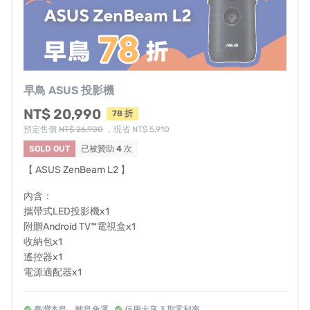
ZenBeam L2 配備短焦鏡頭
，從40寸到120寸，不用擔心
短距離，狹窄沒問題，只要1公尺即能投影40寸畫面，顯示
120吋影像僅需3公尺。
早鳥 ASUS 投影機
NT$ 20,990
78 折
內建Chromecast built-in 的支援，可以使用智慧型手機或
預定售價
NT$ 26,900
，現省 NT$ 5,910
平板電腦無線分享投影畫面，擺脫有線束縛，投影分享更
SOLD OUT
已被贊助
4
次
便利！
【 ASUS ZenBeam L2 】
內含：
攜帶式LED投影機x1
附贈Android TV™電視盒x1
若投影機偏離中心，ZenBeam L2 會自動進行校正，透過
收納包x1
水平和垂直梯形調整
，應用幾何和四角校正，給你不失真
遙控器x1
的校正畫面。（梯形校正調整：±40°（垂直）/±30°（水
電源適配器x1
平））
臺灣本島、離島免運
信用卡享 3 期零利率