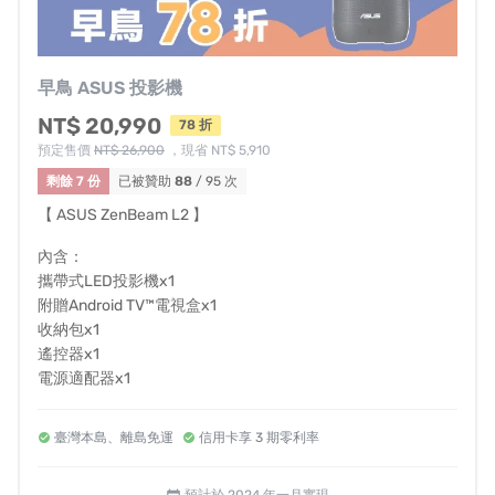
早鳥 ASUS 投影機
NT$ 20,990
78 折
預定售價
NT$ 26,900
，現省 NT$ 5,910
剩餘 7 份
已被贊助
88
/ 95 次
【 ASUS ZenBeam L2 】
內含：
攜帶式LED投影機x1
附贈Android TV™電視盒x1
收納包x1
遙控器x1
電源適配器x1
臺灣本島、離島免運
信用卡享 3 期零利率