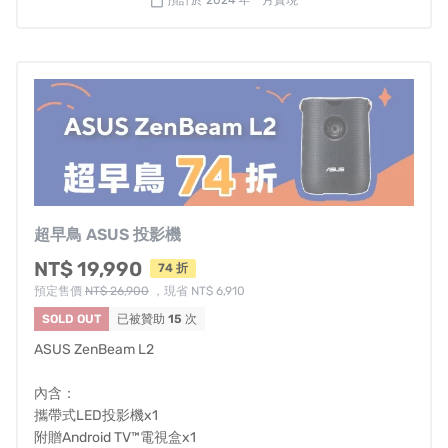
預計於 2024 年一月實現
calendar_today
超早鳥 ASUS 投影機
NT$ 19,990
74 折
預定售價
NT$ 26,900
，現省 NT$ 6,910
SOLD OUT
已被贊助
15
次
ASUS ZenBeam L2
內含：
攜帶式LED投影機x1
附贈Android TV™電視盒x1