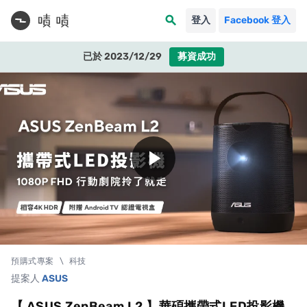
search
登入
Facebook 登入
已於 2023/12/29
募資成功
play_arrow
預購式專案
\
科技
提案人
ASUS
【 ASUS ZenBeam L2 】華碩攜帶式LED投影機