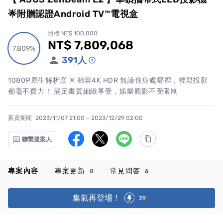
🌟附贈認證Android TV™電視盒
目標 NT$ 100,000
NT$ 7,809,068
累計集資金額
7,809%
7,809%
391
人
1080P原生解析度 ✕ 相容4K HDR 無論你身處哪裡，輕鬆投影
都毫不費力！ 滿足畫質細緻享受，娛樂觀影不受限制
募資期間
2023/11/07 21:00 – 2023/12/29 02:00
聯繫提案人
專案內容
專案更新
常見問答
8
6
集氣再登場！
29