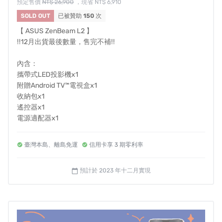
預定售價
NT$ 26,900
，現省 NT$ 6,910
SOLD OUT
已被贊助
150
次
附贈Google認證的Android TV™電視盒
，更擁有
專屬收納
空間
，直接就能放在【 ASUS ZenBeam L2 】裡，享受多
【 ASUS ZenBeam L2 】
‼️12月出貨最後數量，售完不補‼️
種APP與影音。
內含：
攜帶式LED投影機x1
附贈Android TV™電視盒x1
收納包x1
超高亮度
960 LED流明/400 ANSI流明
也超適合露營
、支
遙控器x1
持原生 1080P FHD解析度，擁有120% sRGB 色域覆蓋畫
電源適配器x1
質，相容 4K HDR！
滿足畫質細緻享受，娛樂觀影不受規
格限制！
臺灣本島、離島免運
信用卡享 3 期零利率
預計於 2023 年十二月實現
calendar_today
可以透過 Android TV 掌握多種節目與APP。簡單的設定
後，將能夠使用遙控器從
Netflix、Disney+、Amazon
Prime Video 等
中觀賞您喜愛的內容！