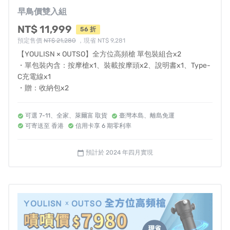
也告別手痠。
早鳥價雙入組
NT$ 11,999
56 折
▍
擁有四刀流，換頭不用手 ▍
預定售價
NT$ 21,280
，現省 NT$ 9,281
整合四種按摩頭，給予肌群
最即時的呵護
【YOULISN × OUTSO】全方位高頻槍 單包裝組合x2
・單包裝內含：按摩槍x1、裝載按摩頭x2、說明書x1、Type-
● 子彈頭
｜針對特定穴點部位加強按摩深度，搭配兩顆裝
C充電線x1
載球頭
・贈：收納包x2
● 環形蓋
｜與環端區域大面積放鬆緩解緊繃肌肉
● 矽膠頭
｜彈性觸感、力度柔和，適合肌肉及肌腱處
可選 7-11、全家、萊爾富 取貨
臺灣本島、離島免運
● 金屬頭
｜減壓舒緩大面積、密集肌肉群
可寄送至 香港
信用卡享 6 期零利率
【全方位高頻槍】
整合四種按摩頭，
1分鐘高效率告
預計於 2024 年四月實現
calendar_today
別肌肉痠痛！
▍
換頭不停機，紓壓不斷檔 ▍
一體成形四頭設計，減少換頭中斷按摩
運動後肌肉會釋放大量乳酸引發肌肉痠痛，