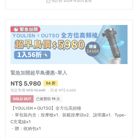
預計於 2024 年四月實現
calendar_today
2019年｜
開始與專注研發專業級按摩及健身類器材的
OUTSO
品牌合作，推出按摩筋膜槍等商品。
2024年｜
今年
YOULISN
與
OUTSO
聯名推出
創新四頭
設計
、
五檔震動
、
輕巧便攜
的
【全方位按摩槍】，
通
過提升轉速和增加按摩頭種類，
針對不同部位提供更
精準、全面的按摩體驗
，滿足消費者的按摩需求。
智
能斷電機制
及
壓力回饋感測裝置
保障使用者安全，打
造高品質、耐用的按摩槍，確保產品可靠性。
好的按摩器材，能幫助身體在運動前喚醒並保持 身體最佳
緊急加開超早鳥優惠-單入
狀態，運動後也能幫助恢復運動造成的皮痛不適！感謝支
NT$ 5,980
56 折
持我們的贊助者。
預定售價
NT$ 10,640
，現省 NT$ 4,660
SOLD OUT
已被贊助
11
次
風險與挑戰
【YOULISN × OUTSO】全方位高頻槍
・單包裝內含：按摩槍x1、裝載按摩頭x2、說明書x1、Type-
【全方位高頻槍】計畫於 2024 年 4月 1 日依照贊助訂單順
C充電線x1
序寄出 3月底前之贊助訂單；後續 4 月份訂單將隔日出
・贈：收納包x1
貨，後續進度如有更動，請參見嘖嘖集資「專案更新」頁