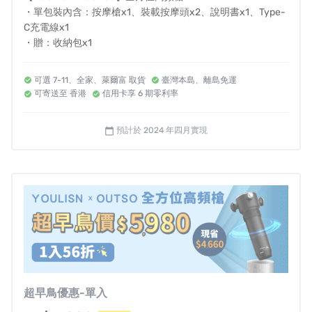
・單包裝內含：按摩槍x1、裝載按摩頭x2、說明書x1、Type-
產品主機享1年保固，配件享1個月保固，保固期內非人
C充電線x1
為因素之產品瑕疵損壞，將提供維修、更換產品或必
・贈：收納包x1
要組件。
可選 7-11、全家、萊爾富 取貨
臺灣本島、離島免運
依照消費者保護法的規定，您享有商品貨到次日起七
可寄送至 香港
信用卡享 6 期零利率
天猶豫期的權益。但請注意：猶豫期並非試用期，您
預計於 2024 年四月實現
calendar_today
所退回的商品必須保持完整包裝（包括商品本體、贈
品、原廠包裝及所有附隨文件或資料的完整性）
客服聯絡方式
公司電話｜ 03-358-9598
客服信箱｜
Info@jielien.com.tw
官方網站｜
https://www.jielien.com.tw/
粉絲專頁｜
https://www.facebook.com/JIELIEN1985/
超早鳥優惠-單入
公司地址｜桃園市蘆竹區經國路900號4樓