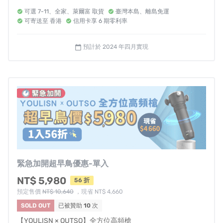
面的最新資訊。
可選 7-11、全家、萊爾富 取貨
臺灣本島、離島免運
可寄送至 香港
信用卡享 6 期零利率
團隊以準時發貨為原則，然若遇意外事件如國際情勢變
化、天災、物流延宕等情形，則有出貨延期的可能 (不一定
預計於 2024 年四月實現
calendar_today
會發生)。贊助此計畫，即視為您願意承擔此風險，如無法
接受延遲出貨風險，請在本集資計畫結束前，聯繫嘖嘖客
服取消訂單。
嘖嘖客服信箱：
support@zeczec.com
※ 商品顏色可能因螢幕色差有所差異，實際情況請以實品為
主。
緊急加開超早鳥優惠-單入
專案可能遇到各種不可控因素，若遇突發狀況，將通知贊
NT$ 5,980
56 折
助者最新狀況。當您贊助此計畫即同意承擔此風險，並接
預定售價
NT$ 10,640
，現省 NT$ 4,660
受可能延遲出貨之變因。
SOLD OUT
已被贊助
10
次
退換貨規則
【YOULISN × OUTSO】全方位高頻槍