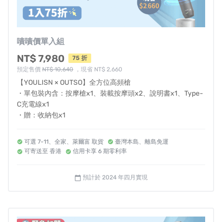
工作及家事勞務常因久站、彎腰搬重物等而過度疲勞，
現代辦公生活中，久坐已成為我們的日常，
長期下來導致肌肉僵硬及退化，影響肌肉健康。
嘖嘖價單入組
NT$ 7,980
75 折
▍超簡易底座設計，所有操作一把罩 ▍
預定售價
NT$ 10,640
，現省 NT$ 2,660
【YOULISN × OUTSO】全方位高頻槍
●
ㄧ鍵設計
｜ 單鍵控制電源開關及五段式換檔
・單包裝內含：按摩槍x1、裝載按摩頭x2、說明書x1、Type-
●
充電便捷
｜底座設置Type-C充電接口，USB輕鬆連接
C充電線x1
●
電量指示
｜ 充電孔下方指製燈，隨時掌握充電時機
・贈：收納包x1
●
安全施力
｜ 底座邊緣設置壓力回饋感應燈，安全把關施
力力道
可選 7-11、全家、萊爾富 取貨
臺灣本島、離島免運
可寄送至 香港
信用卡享 6 期零利率
▍強勁續航力，最長可使用180分鐘 ▍
預計於 2024 年四月實現
calendar_today
內建高規 2900mAh大容量電池，
電池續航180分鐘，每天10分鐘舒緩肌肉可持續至18天。