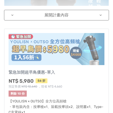
展開計畫內容
keyboard_arrow_down
keyboard_arrow_down
YOULISN與OUTSO聯名研發新一代按摩放鬆設備
【
全方位高頻槍
】
，
緊急加開超早鳥優惠-單入
融合了
超輕盈方便攜帶
、
創新四頭設計與
高效按摩技
NT$ 5,980
56 折
術
，
預定售價
NT$ 10,640
，現省 NT$ 4,660
以滿足運動族群和久坐辦公族群的肌肉護理需求。
剩餘 10 份
【YOULISN × OUTSO】全方位高頻槍
・單包裝內含：按摩槍x1、裝載按摩頭x2、說明書x1、Type-
C充電線x1