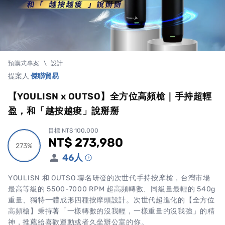
預購式專案
\
設計
提案人
傑聯貿易
【YOULISN x OUTSO】全方位高頻槍｜手持超輕
盈，和「越按越痠」說掰掰
目標 NT$ 100,000
NT$ 273,980
累計集資金額
273%
273%
46
人
YOULISN 和 OUTSO 聯名研發的次世代手持按摩槍，台灣市場
最高等級的 5500-7000 RPM 超高頻轉數、同級量最輕的 540g
重量、獨特一體成形四種按摩頭設計。次世代超進化的【全方位
高頻槍】秉持著「一樣轉數的沒我輕，一樣重量的沒我強」的精
神，推薦給喜歡運動或者久坐辦公室的你。