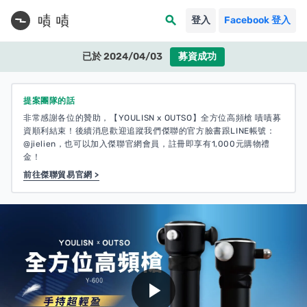
search
登入
Facebook 登入
已於 2024/04/03
募資成功
提案團隊的話
非常感謝各位的贊助，【YOULISN x OUTSO】全方位高頻槍 嘖嘖募
資順利結束！後續消息歡迎追蹤我們傑聯的官方臉書跟LINE帳號：
@jielien，也可以加入傑聯官網會員，註冊即享有1,000元購物禮
金！
前往傑聯貿易官網 >
play_arrow