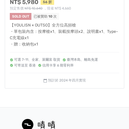
NT$ 5,980
56 折
營業時間｜周一至周五 9:00~18:00 遇國定假日不營業
預定售價
NT$ 10,640
，現省 NT$ 4,660
SOLD OUT
已被贊助
10
次
營業人登記資訊
【YOULISN × OUTSO】全方位高頻槍
・單包裝內含：按摩槍x1、裝載按摩頭x2、說明書x1、Type-
營業人名稱：傑聯貿易有限公司
C充電線x1
統一編號：54510162
・贈：收納包x1
BSMI 登錄字號：R3D076
可選 7-11、全家、萊爾富 取貨
臺灣本島、離島免運
可寄送至 香港
信用卡享 6 期零利率
預計於 2024 年四月實現
calendar_today
對計畫還有其他疑問嗎？請見
常見問答
。
認為此專案有違規或不適合嘖嘖使用者的地方嗎？請
填寫表單
協助我們檢查。