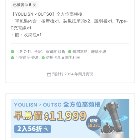
已被贊助
5
次
一檔頻率即達5500轉/分，
輕鬆超越多數市售3000
【YOULISN × OUTSO】全方位高頻槍
轉/分
・單包裝內含：按摩槍x1、裝載按摩頭x2、說明書x1、Type-
C充電線x1
轉速每分鐘達5000至7000轉，搭載3mm震動幅度，
・贈：收納包x1
真正實現深層肌肉按摩，迅速舒緩肌肉不適。
可選 7-11、全家、萊爾富 取貨
臺灣本島、離島免運
可寄送至 香港
信用卡享 6 期零利率
👉一鍵換檔超輕鬆
預計於 2024 年四月實現
calendar_today
▍一樣轉數的沒我輕，一樣重量的沒我強 ▍
比一杯大冰美還輕，
540g 手持超輕盈
過去使用按摩槍時，高轉數的動輒1公斤，
還沒有舒緩肌肉，手臂就已經舉到痠痛！
【全方位高頻槍】
兼具輕量、時尚、直覺使用等優點，
無論在家或出外活動、辦公後放鬆都想攜帶它，舒緩肌肉