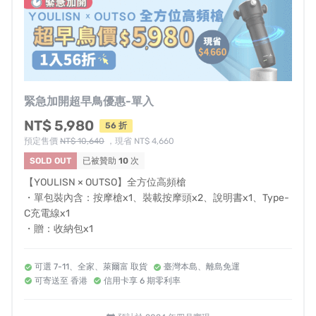
▍10分鐘智慧定時，按摩不必緊張兮兮 ▍
設置自動定時功能，除避免你紓壓到睡著或忘了關機外，
也可作為定時提醒，一天10分鐘，壓力都掰掰。
緊急加開超早鳥優惠-單入
▌提案團隊 — 傑聯貿易有限公司 ▌
NT$ 5,980
56 折
預定售價
NT$ 10,640
，現省 NT$ 4,660
SOLD OUT
已被贊助
10
次
傑聯貿易秉持「追求卓越 、 傑出生活」的理念，堅持高品
【YOULISN × OUTSO】全方位高頻槍
質高規格的標準，
致力於挑選及販售貼近消費者生活
、安
・單包裝內含：按摩槍x1、裝載按摩頭x2、說明書x1、Type-
全可靠
的特色商品
。
C充電線x1
・贈：收納包x1
2018年｜
獨家取得美國的按摩品牌「
YOULISN 天王
深層震動按摩槍系列商品
」的台灣代理權
。
可選 7-11、全家、萊爾富 取貨
臺灣本島、離島免運
可寄送至 香港
信用卡享 6 期零利率
（YOULISN
為
「經理人雜誌」全國第二名推薦的按摩
槍品牌）