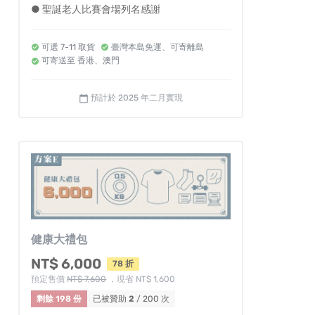
● 聖誕老人比賽會場列名感謝
可選 7-11 取貨
臺灣本島免運、可寄離島
可寄送至 香港、澳門
預計於 2025 年二月實現
calendar_today
健康大禮包
NT$ 6,000
78 折
預定售價
NT$ 7,600
，現省 NT$ 1,600
剩餘 198 份
已被贊助
2
/ 200 次