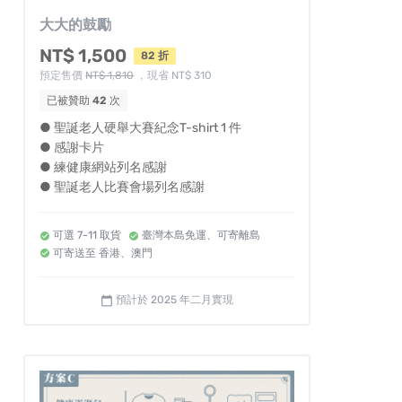
大大的鼓勵
NT$ 1,500
82 折
預定售價
NT$ 1,810
，現省 NT$ 310
已被贊助
42
次
● 聖誕老人硬舉大賽紀念T-shirt 1 件
● 感謝卡片
● 練健康網站列名感謝
● 聖誕老人比賽會場列名感謝
可選 7-11 取貨
臺灣本島免運、可寄離島
可寄送至 香港、澳門
預計於 2025 年二月實現
calendar_today