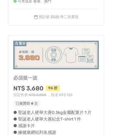
可寄送至 香港、澳門
預計於 2025 年二月實現
calendar_today
必須挺一波
NT$ 3,680
96 折
預定售價
NT$ 3,800
，現省 NT$ 120
已被贊助
6
次
● 聖誕老人硬舉大賽0.5kg金屬配重片 1 片
● 聖誕老人硬舉大賽紀念T-shirt 1 件
● 感謝卡片
● 練健康網站列名感謝