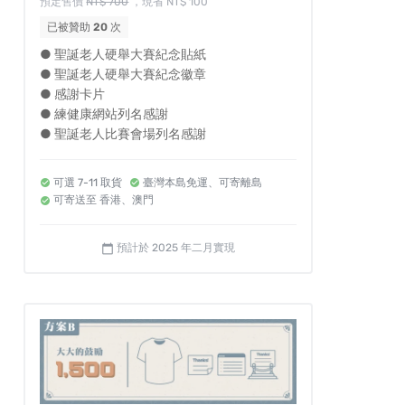
預定售價
NT$ 700
，現省 NT$ 100
已被贊助
20
次
● 聖誕老人硬舉大賽紀念貼紙
● 聖誕老人硬舉大賽紀念徽章
● 感謝卡片
● 練健康網站列名感謝
● 聖誕老人比賽會場列名感謝
可選 7-11 取貨
臺灣本島免運、可寄離島
可寄送至 香港、澳門
預計於 2025 年二月實現
calendar_today