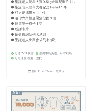
● 聖誕老人硬舉大賽0.5kg金屬配重片 1 片
● 聖誕老人硬舉大賽紀念T-shirt 1 件
● 好方便攜帶方巾 1 條
● 迷你六角槓金屬鑰匙圈 1 個
● 健康第一襪子 1 雙
● 感謝卡片
● 練健康網站列名感謝
● 聖誕老人比賽會場列名感謝
可選 7-11 取貨
臺灣本島免運、可寄離島
可寄送至 香港、澳門
預計於 2025 年二月實現
calendar_today