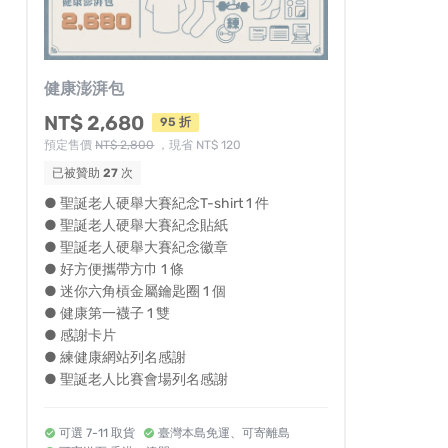
健康澎湃包
NT$ 2,680
95 折
預定售價
NT$ 2,800
，現省 NT$ 120
已被贊助
27
次
● 聖誕老人硬舉大賽紀念T-shirt 1 件
● 聖誕老人硬舉大賽紀念貼紙
● 聖誕老人硬舉大賽紀念徽章
● 好方便攜帶方巾 1 條
● 迷你六角槓金屬鑰匙圈 1 個
● 健康第一襪子 1 雙
● 感謝卡片
● 練健康網站列名感謝
● 聖誕老人比賽會場列名感謝
可選 7-11 取貨
臺灣本島免運、可寄離島