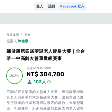
登入
註冊
Facebook 登入
群眾集資
\
社會
提案人
練健康
練健康第四屆聖誕老人硬舉大賽｜全台
唯一中高齡友善重量級賽事
目標 NT$ 150,000
NT$ 304,780
累計集資金額
203%
203%
103
人
不同於嚴肅緊張的大型健力比賽，練健康舉辦屬
於老人與新手的六角槓硬舉大賽，讓願意踏入健
身房訓練的長輩都有可以發表的舞台，今年聖誕
節，和練健康一起來感受最熱血盛大的老人硬舉