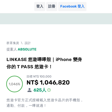
登入
註冊
Facebook 登入
群眾集資
\
設計
提案人
ABSOLUTE
LINKASE 悠遊嗶嗶殼｜iPhone 變身
你的 T PASS 悠遊卡！
目標 NT$ 100,000
NT$ 1,046,820
累計集資金額
1,046%
1,046%
625
人
悠遊卡官方正式授權載入悠遊卡晶片的手機殼，
通勤、付款，一嗶就過！