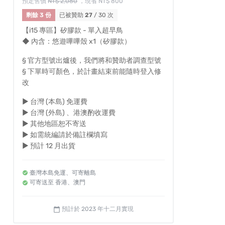
預定售價
NT$ 2,080
，現省 NT$ 800
剩餘 3 份
已被贊助
27
/ 30 次
【i15 專區】矽膠款 - 單入超早鳥
◆ 內含：悠遊嗶嗶殼 x1（矽膠款）
§ 官方型號出爐後，我們將和贊助者調查型號
§ 下單時可顏色，於計畫結束前能隨時登入修
改
► 台灣 (本島) 免運費
► 台灣 (外島) 、港澳酌收運費
► 其他地區恕不寄送
► 如需統編請於備註欄填寫
► 預計 12 月出貨
臺灣本島免運、可寄離島
可寄送至 香港、澳門
預計於 2023 年十二月實現
calendar_today