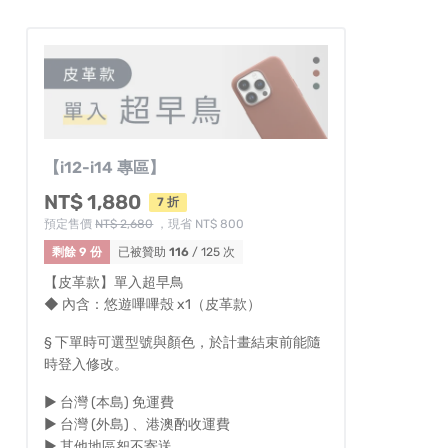
【i12-i14 專區】
NT$ 1,880
7 折
預定售價
NT$ 2,680
，現省 NT$ 800
剩餘 9 份
已被贊助
116
/ 125 次
【皮革款】單入超早鳥
◆ 內含：悠遊嗶嗶殼 x1（皮革款）
§ 下單時可選型號與顏色，於計畫結束前能隨
時登入修改。
► 台灣 (本島) 免運費
► 台灣 (外島) 、港澳酌收運費
► 其他地區恕不寄送