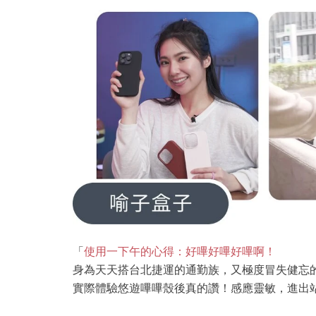
「
使用一下午的心得：好嗶好嗶好嗶啊！
身為天天搭台北捷運的通勤族，又極度冒失健忘的
實際體驗悠遊嗶嗶殼後真的讚！感應靈敏，進出站