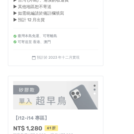
► 台灣 (外島) 、港澳酌收運費
► 其他地區恕不寄送
► 如需統編請於備註欄填寫
► 預計 12 月出貨
臺灣本島免運、可寄離島
可寄送至 香港、澳門
預計於 2023 年十二月實現
calendar_today
【i12-i14 專區】
NT$ 1,280
61 折