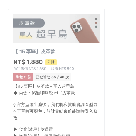
【i15 專區】皮革款
NT$ 1,880
7 折
預定售價
NT$ 2,680
，現省 NT$ 800
剩餘 5 份
已被贊助
35
/ 40 次
【i15 專區】皮革款 - 單入超早鳥
◆ 內含：悠遊嗶嗶殼 x1（皮革款）
§ 官方型號出爐後，我們將和贊助者調查型號
§ 下單時可顏色，於計畫結束前能隨時登入修
改
► 台灣 (本島) 免運費