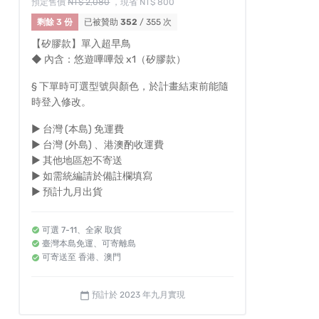
預定售價
NT$ 2,080
，現省 NT$ 800
剩餘 3 份
已被贊助
352
/ 355 次
【矽膠款】單入超早鳥
◆ 內含：悠遊嗶嗶殼 x1（矽膠款）
§ 下單時可選型號與顏色，於計畫結束前能隨
時登入修改。
► 台灣 (本島) 免運費
► 台灣 (外島) 、港澳酌收運費
► 其他地區恕不寄送
► 如需統編請於備註欄填寫
► 預計九月出貨
可選 7-11、全家 取貨
臺灣本島免運、可寄離島
可寄送至 香港、澳門
預計於 2023 年九月實現
calendar_today