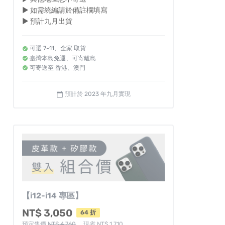
► 如需統編請於備註欄填寫
► 預計九月出貨
可選 7-11、全家 取貨
臺灣本島免運、可寄離島
可寄送至 香港、澳門
預計於 2023 年九月實現
calendar_today
【i12-i14 專區】
NT$ 3,050
64 折
預定售價
NT$ 4,760
，現省 NT$ 1,710