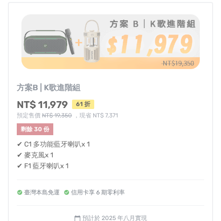
方案B | K歌進階組
NT$ 11,979
61 折
預定售價
NT$ 19,350
，現省 NT$ 7,371
剩餘 30 份
✔ C1 多功能藍牙喇叭x 1
✔ 麥克風x 1
✔ F1 藍牙喇叭x 1
臺灣本島免運
信用卡享 6 期零利率
☛☛☛☛如果想要體驗，可以去哪裡試聽呢??☚☚☚☚
↪︎建議可到以下門市/櫃位進行體驗活動<現正展出中>
預計於 2025 年八月實現
calendar_today