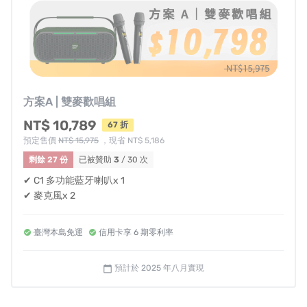
3.從可配對藍牙裝置中找到NOWGO C1並點選連線
4.按下機身上的麥克風圖示鍵，並開啟麥克風電源鍵（如果
ECHO太強太弱可從NOWGO C1上調整）
5.從Spotify / KKBOX / Youtube等網路串流音樂軟體中找
到想要唱的歌並且播放，也可以使用YOUTUBE播放
6.按下NOWGO C1機身上的AE伴唱鍵，即可消除人聲，開
方案A | 雙麥歡唱組
始歡唱。
NT$ 10,789
67 折
預定售價
NT$ 15,975
，現省 NT$ 5,186
剩餘 27 份
已被贊助
3
/ 30 次
✔ C1 多功能藍牙喇叭x 1
✔ 麥克風x 2
臺灣本島免運
信用卡享 6 期零利率
預計於 2025 年八月實現
calendar_today