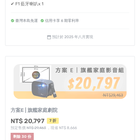
✔ F1 藍牙喇叭x 1
    當您贊助此計畫即同意承擔此風險，並也接受各種可
臺灣本島免運
信用卡享 6 期零利率
預計於 2025 年八月實現
calendar_today
專案可能遇到各種不可控因素，若遇突發狀況，將通知贊
助者最新狀況。當您贊助此計畫即同意承擔此風險，並接
受可能延遲出貨之變因。
退換貨規則
募資結束前欲退貨，請登入嘖嘖帳號，於右上角選單中的
『贊助紀錄』進入，找到『修改/查看紀錄』，在此處的贊
助細節頁面的「取消贊助並退款」按鈕來取消贊助或退
方案E | 旗艦家庭劇院
款，嘖嘖會透過您贊助時的原付款方式退還您所支持的金
NT$ 20,797
7 折
額（不包含虛擬帳號轉帳交易手續費）。
預定售價
NT$ 29,463
，現省 NT$ 8,666
    募資結束後，如非個人使用不當所出現的商品瑕疵或
剩餘 30 份