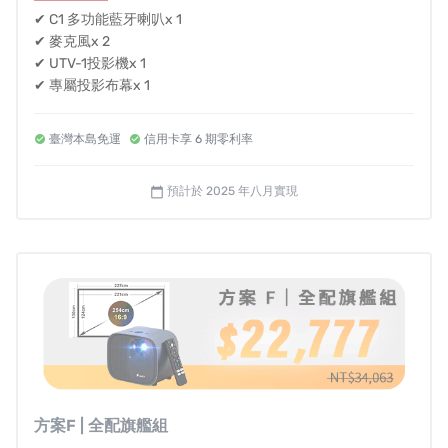
    欲退換貨者，請透過 客服信箱(service@yardi
✔ C1 多功能藍牙喇叭x 1
    1.姓名

✔ 麥克風x 2
✔ UTV-1投影機x 1
    2.電話

✔ 專屬投影布幕x 1
    3.E-mail

    4.收件地址

臺灣本島免運
信用卡享 6 期零利率
預計於 2025 年八月實現
calendar_today
客服聯絡方式
客服信箱:
service@yardix.com.tw
客服時間:
周一~周五 09:00~18:00
營業人登記資訊
方案F | 全配旗艦組
營業人名稱：聿鑫有限公司