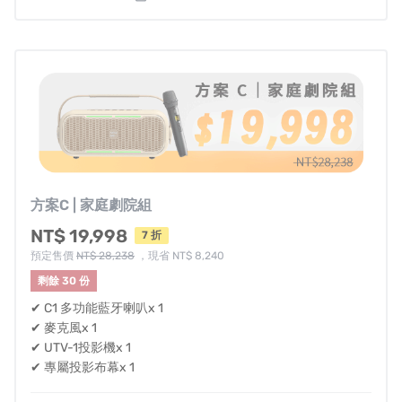
⇝北部⇝
▶La proie萊博瑞-禮客門市
地址：台北市內湖區民善街205號1館4樓(禮客OUTLET內湖
店)
▶華星音響
地址：台北市中正區市民大道三段2號5F(三創生活園區)
電話：0900-017-001
方案C | 家庭劇院組
▶凡特客耳機/電競中壢旗艦體驗店
地址：桃園市中壢區環北路383號
NT$ 19,998
7 折
電話：0933-032-220
預定售價
NT$ 28,238
，現省 NT$ 8,240
剩餘 30 份
⇝中部⇝
✔ C1 多功能藍牙喇叭x 1
▶台中文心秀泰-WEiZ專櫃
✔ 麥克風x 1
地址：408台中市南屯區文心南路289號7樓1樓
✔ UTV-1投影機x 1
電話：04-37048488
✔ 專屬投影布幕x 1
⇝南部⇝