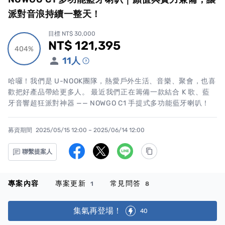
派對音浪持續一整天！
目標 NT$ 30,000
NT$ 121,395
累計集資金額
404%
404%
11
人
哈囉！我們是 U-NOOK團隊，熱愛戶外生活、音樂、聚會，也喜
歡把好產品帶給更多人。 最近我們正在籌備一款結合 K 歌、藍
牙音響超狂派對神器 —— NOWGO C1 手提式多功能藍牙喇叭！
募資期間
2025/05/15 12:00 – 2025/06/14 12:00
聯繫提案人
專案內容
專案更新
常見問答
1
8
集氣再登場！
40