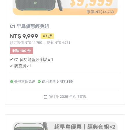
專業3C部落客評測心得總結：
▪︎3C部落客盲狙：
NOWGO C1是令人驚豔的派對藍牙
喇叭，超派重低音表現，消除人聲伴唱不用灌歌。
C1 早鳥優惠經典組
NT$ 9,999
67 折
預定售價
NT$ 14,750
，現省 NT$ 4,751
▪︎3C部落客爆肝工程師：
剩餘 100 份
NOWGO C1具有 AI人聲消除＋100瓦優質音響＋收
✔ C1 多功能藍牙喇叭x 1
音效果好又不延遲的無線麥克風 是咖啡店最佳首選
✔ 麥克風x 1
藍牙音響。
臺灣本島免運
信用卡享 6 期零利率
預計於 2025 年八月實現
calendar_today