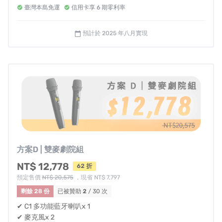
臺灣本島免運
信用卡享 6 期零利率
▶嘉義秀泰-WEiZ專櫃
地址：60081嘉義市西區文化路299號1樓
預計於 2025 年八月實現
calendar_today
電話：05-3208040
▶高雄樂購-WEiZ專櫃
地址：820高雄市岡山區捷安路1巷2號1樓
電話：07-9715558
✦☆✦以上試聽體驗點 持續更新中~~~最後更新
為:5/20✦☆✦
方案D | 雙麥劇院組
風險與挑戰
NT$ 12,778
62 折
預定售價
NT$ 20,575
，現省 NT$ 7,797
我們預計在 2025 年 8 月按訂單順序開始出貨，並將持續
剩餘 28 份
已被贊助
2
/ 30 次
更新嘖嘖募資頁面，讓贊助者隨時掌握專案開發進度。
✔ C1 多功能藍牙喇叭x 1
✔ 麥克風x 2
    由於募資計畫存在眾多變數，我們將盡力按計劃生產