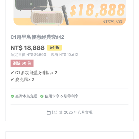
C1超早鳥優惠經典套組2
NT$ 18,888
64 折
預定售價
NT$ 29,500
，現省 NT$ 10,612
剩餘 30 份
✔ C1 多功能藍牙喇叭x 2
✔ 麥克風x 2
臺灣本島免運
信用卡享 6 期零利率
如何讓你的手機成為AI雲端K歌助理？
預計於 2025 年八月實現
calendar_today
1.長按NOWGO C1機身開機按鍵至燈號亮起
2.開啟iPhone / Samsung / 小米等智慧型手機藍牙，並搜
尋附近藍牙設備