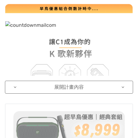
展開計畫內容
keyboard_arrow_down
keyboard_arrow_down