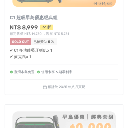
C1 超級早鳥優惠經典組
有了NOWGO C1藍牙音響，手機就是你的AI雲端 KTV助
NT$ 8,999
61 折
理！
預定售價
NT$ 14,750
，現省 NT$ 5,751
SOLD OUT
已被贊助
5
次
無論是與朋友聚會、家庭聚餐，還是戶外露營，NOWGO
✔ C1 多功能藍牙喇叭x 1
C1藍牙喇叭都能為你帶來震撼音效與無限歡樂。搭載先進
✔ 麥克風x 1
的藍牙5.3技術，
支援iPhone、Samsung、小米等智慧型
手機，輕鬆連接雲端音樂平台
，如KKBOX、Spotify，或專
臺灣本島免運
信用卡享 6 期零利率
業K歌APP（如歡歌、全民Party等），
即可隨時開唱，享
受高品質的KTV體驗。
預計於 2025 年八月實現
calendar_today
多名企業主、音響專業人士、健身教練、社團活動一致推
薦的戶外活動藍牙喇叭，不論是露營戶外活動、會議講
座、聚餐唱歌都很方便。咖啡廳、美業優質空間，播放音
樂也很適合。