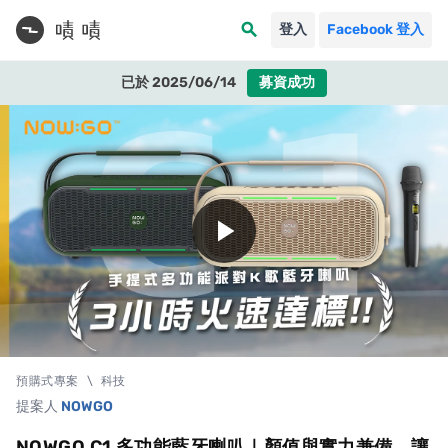
search
登入
Facebook 登入
已於 2025/06/14
募資成功
play_arrow
預購式專案
\
科技
提案人
NOWGO
NOWGO C1 多功能藍牙喇叭｜顏值與實力兼備，讓