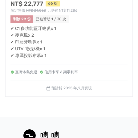
統一編號：27470433
NT$ 22,777
66 折
預定售價
NT$ 34,063
，現省 NT$ 11,286
BSMI 登錄字號：R41291
剩餘 29 份
已被贊助
1
/ 30 次
NCC 型式認證號碼：CCAJ24LPAJL0T0
✔ C1 多功能藍牙喇叭x 1
✔ 麥克風x 2
✔ F1藍牙喇叭x 1
✔ UTV-1投影機x 1
✔ 專屬投影布幕x 1
對計畫還有其他疑問嗎？請見
常見問答
。
認為此專案有違規或不適合嘖嘖使用者的地方嗎？請
臺灣本島免運
信用卡享 6 期零利率
填寫表單
協助我們檢查。
預計於 2025 年八月實現
calendar_today